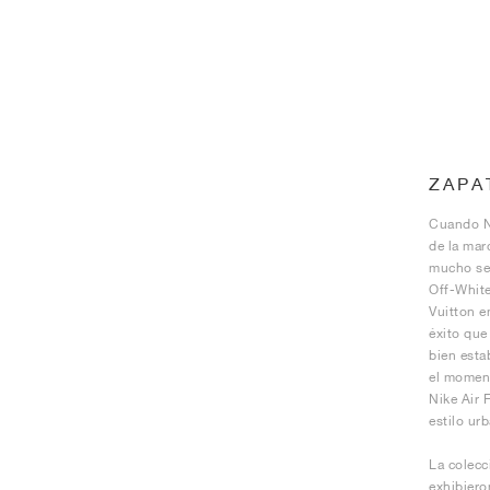
ZAPA
Cuando Ni
de la mar
mucho sen
Off-White
Vuitton e
éxito que
bien esta
el moment
Nike Air 
estilo ur
La colecc
exhibiero