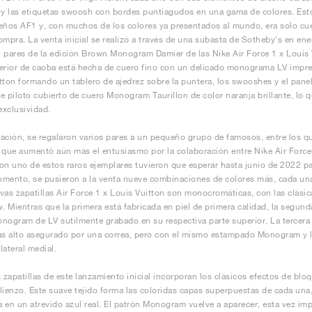
 y las etiquetas swoosh con bordes puntiagudos en una gama de colores. Es
eños AF1 y, con muchos de los colores ya presentados al mundo, era solo cu
ompra. La venta inicial se realizó a través de una subasta de Sotheby's en ene
 pares de la edición Brown Monogram Damier de las Nike Air Force 1 x Louis Vu
erior de caoba está hecha de cuero fino con un delicado monograma LV impre
tton formando un tablero de ajedrez sobre la puntera, los swooshes y el panel
e piloto cubierto de cuero Monogram Taurillon de color naranja brillante, lo 
exclusividad.
ación, se regalaron varios pares a un pequeño grupo de famosos, entre los 
 que aumentó aún más el entusiasmo por la colaboración entre Nike Air Force
on uno de estos raros ejemplares tuvieron que esperar hasta junio de 2022 par
mento, se pusieron a la venta nueve combinaciones de colores más, cada una 
vas zapatillas Air Force 1 x Louis Vuitton son monocromáticas, con las clásica
w. Mientras que la primera está fabricada en piel de primera calidad, la segun
nogram de LV sutilmente grabado en su respectiva parte superior. La tercera e
ás alto asegurado por una correa, pero con el mismo estampado Monogram y le
 lateral medial.
s zapatillas de este lanzamiento inicial incorporan los clásicos efectos de bl
l lienzo. Este suave tejido forma las coloridas capas superpuestas de cada una
ma en un atrevido azul real. El patrón Monogram vuelve a aparecer, esta vez i