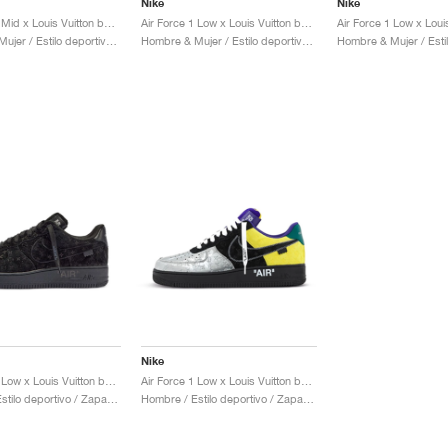
Nike
Nike
Air Force 1 Mid x Louis Vuitton by Virgil Abloh "Triple White"
Air Force 1 Low x Louis Vuitton by Virgil Abloh "Red"
Hombre & Mujer / Estilo deportivo / Zapatos
Hombre & Mujer / Estilo deportivo / Zapatos
Nike
Air Force 1 Low x Louis Vuitton by Virgil Abloh "Black & Anthracite"
Air Force 1 Low x Louis Vuitton by Virgil Abloh "Black & Metallic Silver"
Hombre / Estilo deportivo / Zapatos
Hombre / Estilo deportivo / Zapatos