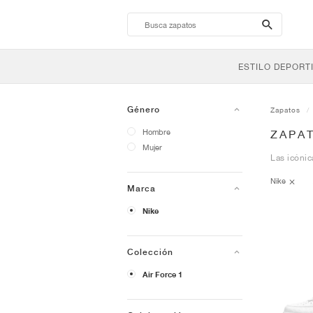
search-
btn
ESTILO DEPORT
Género
Zapatos
Hombre
ZAPAT
Mujer
Las icónic
Nike
Marca
Nike
Colección
Air Force 1