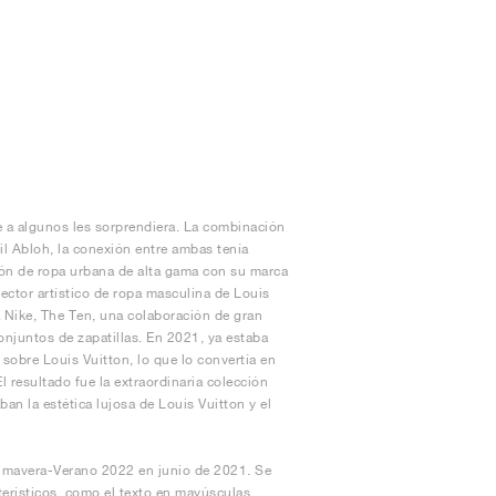
 a algunos les sorprendiera. La combinación
gil Abloh, la conexión entre ambas tenía
ión de ropa urbana de alta gama con su marca
ctor artístico de ropa masculina de Louis
 Nike, The Ten, una colaboración de gran
njuntos de zapatillas. En 2021, ya estaba
sobre Louis Vuitton, lo que lo convertía en
l resultado fue la extraordinaria colección
an la estética lujosa de Louis Vuitton y el
Primavera-Verano 2022 en junio de 2021. Se
terísticos, como el texto en mayúsculas