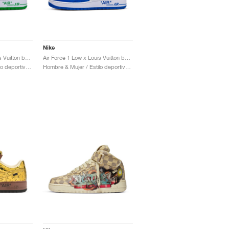
Nike
Air Force 1 Low x Louis Vuitton by Virgil Abloh "Green"
Air Force 1 Low x Louis Vuitton by Virgil Abloh "Blue"
Hombre & Mujer / Estilo deportivo / Zapatos
Hombre & Mujer / Estilo deportivo / Zapatos