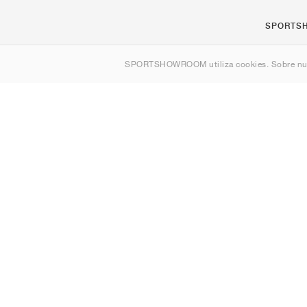
SPORTS
Quienes s
SPORTSHOWROOM utiliza cookies. Sobre nu
Contacto
Sitemap