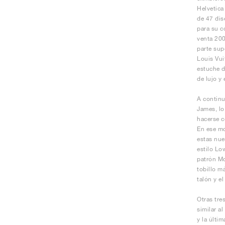
Helvetica
de 47 dis
para su c
venta 200
parte sup
Louis Vui
estuche d
de lujo y 
A continu
James, lo
hacerse c
En ese mo
estas nue
estilo Lo
patrón Mo
tobillo m
talón y el
Otras tre
similar a
y la últi