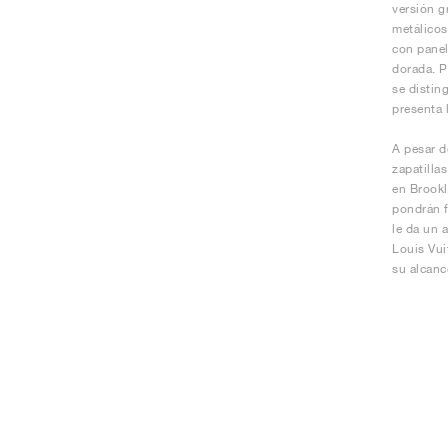
versión g
metálicos
con panel
dorada. P
se distin
presenta l
A pesar d
zapatilla
en Brookl
pondrán f
le da un 
Louis Vui
su alcanc