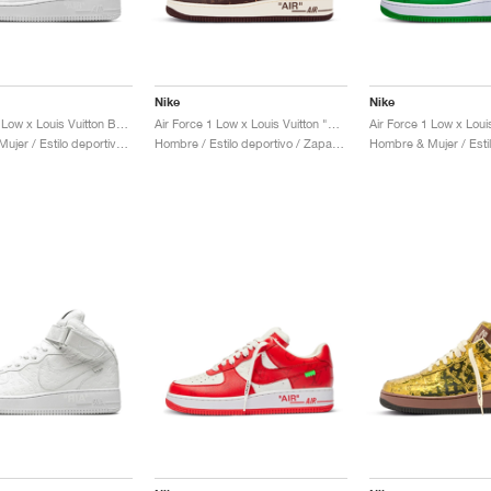
Nike
Nike
Air Force 1 Low x Louis Vuitton By Virgil Abloh "Triple White"
Air Force 1 Low x Louis Vuitton "Monogram Brown & Damier Azur"
Hombre & Mujer / Estilo deportivo / Zapatos
Hombre / Estilo deportivo / Zapatos