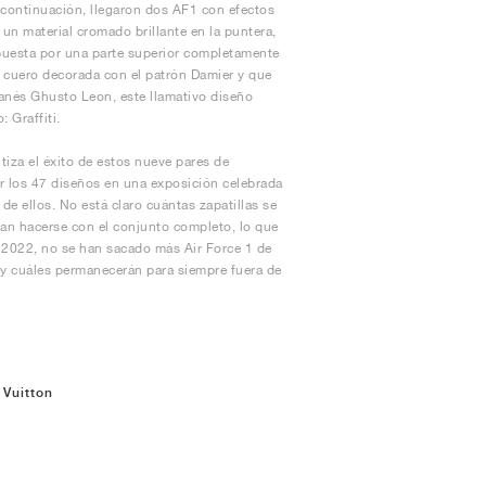
 continuación, llegaron dos AF1 con efectos
a un material cromado brillante en la puntera,
apuesta por una parte superior completamente
e cuero decorada con el patrón Damier y que
lanés Ghusto Leon, este llamativo diseño
: Graffiti.
tiza el éxito de estos nueve pares de
ver los 47 diseños en una exposición celebrada
e ellos. No está claro cuántas zapatillas se
dan hacerse con el conjunto completo, lo que
e 2022, no se han sacado más Air Force 1 de
s y cuáles permanecerán para siempre fuera de
 Vuitton