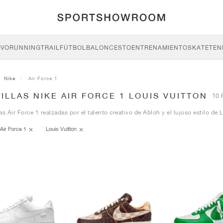
IVO
RUNNING
TRAIL
FÚTBOL
BALONCESTO
ENTRENAMIENTO
SKATE
TEN
Nike
Air Force 1
ILLAS NIKE AIR FORCE 1 LOUIS VUITTON
10 
as Air Force 1 realzadas por el talento creativo de Abloh y el lujoso estilo de 
Air Force 1
Louis Vuitton