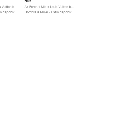
Nike
Air Force 1 Low x Louis Vuitton by Virgil Abloh "Metallic Gold"
Air Force 1 Mid x Louis Vuitton by Virgil Abloh "Graffiti"
Hombre & Mujer / Estilo deportivo / Zapatos
Hombre & Mujer / Estilo deportivo / Zapatos