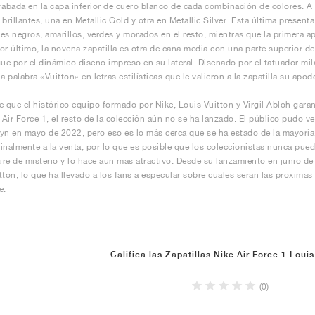
rabada en la capa inferior de cuero blanco de cada combinación de colores. A
 brillantes, una en Metallic Gold y otra en Metallic Silver. Esta última present
es negros, amarillos, verdes y morados en el resto, mientras que la primera 
or último, la novena zapatilla es otra de caña media con una parte superior d
gue por el dinámico diseño impreso en su lateral. Diseñado por el tatuador mi
a palabra «Vuitton» en letras estilísticas que le valieron a la zapatilla su apodo
e que el histórico equipo formado por Nike, Louis Vuitton y Virgil Abloh garan
s Air Force 1, el resto de la colección aún no se ha lanzado. El público pudo 
yn en mayo de 2022, pero eso es lo más cerca que se ha estado de la mayoría d
inalmente a la venta, por lo que es posible que los coleccionistas nunca pue
aire de misterio y lo hace aún más atractivo. Desde su lanzamiento en junio d
tton, lo que ha llevado a los fans a especular sobre cuáles serán las próxima
e.
Califica las Zapatillas Nike Air Force 1 Louis
(0)