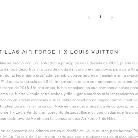
1
TILLAS AIR FORCE 1 X LOUIS VUITTON
ke se asoció con Louis Vuitton a principios de la década de 2020, puede que
ca de ropa deportiva y la casa de moda de lujo no era tan obvia, pero para Vir
tido. El legendario diseñador se había convertido en un maestro en la creac
™ durante la década de 2010, lo que culminó con su nombramiento como dire
n marzo de 2018. Un año antes, había trabajado en sus primeros diseños para
 creó un fuerte vínculo entre ambos y dio lugar a muchos más lanzamientos co
blecido en ambas empresas y se le había concedido un mayor control creativo 
o ideal para unir la marca con Nike en una nueva iniciativa de colaboración. E
Force 1 x Louis Vuitton, un conjunto de zapatillas muy codiciadas que fusionab
bano distintivo de Abloh con la icónica silueta Air Force 1 de Nike.
ión se presentó por primera vez en el desfile de Louis Vuitton para hombre 
n 21 Air Force 1 de Virgil Abloh, cada uno con sus elementos de diseño carac