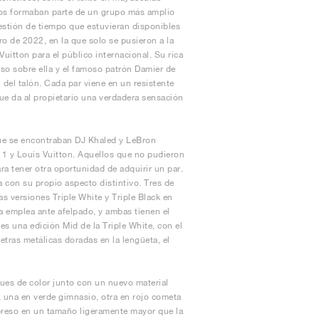
tos formaban parte de un grupo más amplio
estión de tiempo que estuvieran disponibles
ro de 2022, en la que solo se pusieron a la
itton para el público internacional. Su rica
so sobre ella y el famoso patrón Damier de
 del talón. Cada par viene en un resistente
que da al propietario una verdadera sensación
que se encontraban DJ Khaled y LeBron
 1 y Louis Vuitton. Aquellos que no pudieron
a tener otra oportunidad de adquirir un par.
con su propio aspecto distintivo. Tres de
s versiones Triple White y Triple Black en
da emplea ante afelpado, y ambas tienen el
s una edición Mid de la Triple White, con el
tras metálicas doradas en la lengüeta, el
oques de color junto con un nuevo material
, una en verde gimnasio, otra en rojo cometa
mpreso en un tamaño ligeramente mayor que la