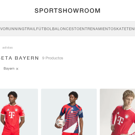
IVO
RUNNING
TRAIL
FÚTBOL
BALONCESTO
ENTRENAMIENTO
SKATE
TEN
adidas
SETA BAYERN
9 Productos
Bayern