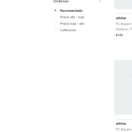
Ordenar
Recomendado
Precio alto - bajo
adidas
Precio bajo - alto
Hombre / F
Calificación
€100
adidas