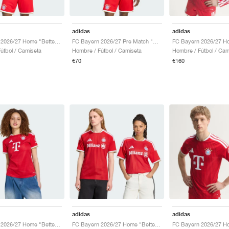
adidas
adidas
FC Bayern 2026/27 Home "Better Scarlet & White"
FC Bayern 2026/27 Pre Match "Night Indigo & Better Scarlet"
útbol / Camiseta
Hombre / Fútbol / Camiseta
Hombre / Fútbol / Cam
€70
€160
adidas
adidas
FC Bayern 2026/27 Home "Better Scarlet & White"
FC Bayern 2026/27 Home "Better Scarlet & White"