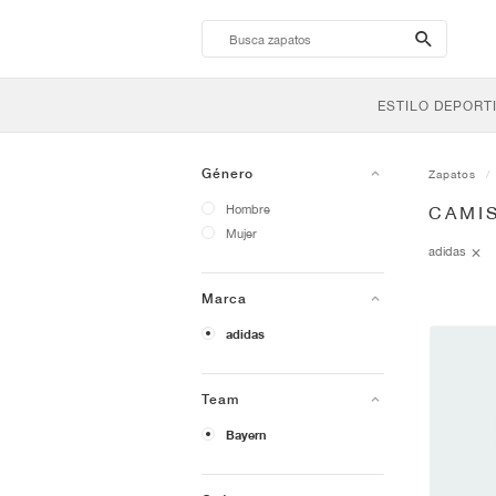
search-
btn
ESTILO DEPORT
Género
Zapatos
Hombre
CAMI
Mujer
adidas
Marca
adidas
Team
Bayern