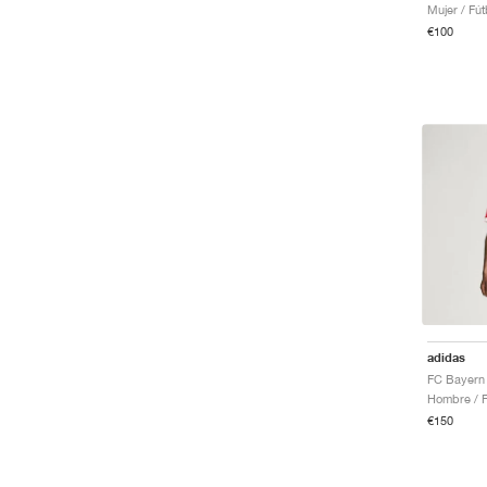
Mujer / Fút
€100
adidas
Hombre / F
€150