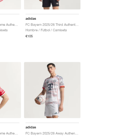
adidas
FC Bayern 2026/27 Home Authentic Long Sleeve "Better Scarlet & White"
FC Bayern 2025/26 Third Authentic "Black & Halo Ivory"
iseta
Hombre / Fútbol / Camiseta
€105
adidas
FC Bayern 2026/27 Home Authentic "Better Scarlet & White"
FC Bayern 2025/26 Away Authentic "White"