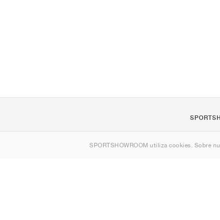
SPORTS
Quienes s
SPORTSHOWROOM utiliza cookies. Sobre nu
Contacto
Sitemap