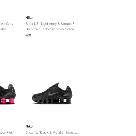
Nike
Shox Ride 2 "Light Smoke Grey & Smoke Grey"
Shox NZ "Light Army & Spruce Fog"
patos
Hombre / Estilo deportivo / Zapatos
€60
Nike
yper Pink"
Shox TL "Black & Metallic Hematite"