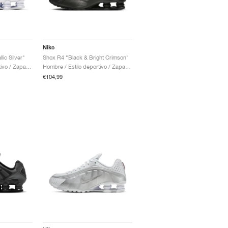
Nike
lic Silver"
Shox R4 "Black & Bright Crimson"
Hombre / Estilo deportivo / Zapatos
Hombre / Estilo deportivo / Zapatos
€104,99