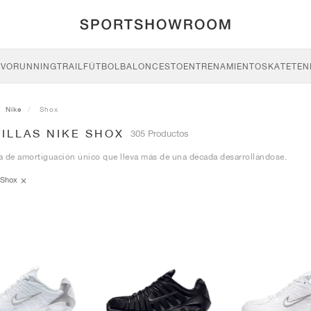
IVO
RUNNING
TRAIL
FÚTBOL
BALONCESTO
ENTRENAMIENTO
SKATE
TEN
Nike
Shox
ILLAS NIKE SHOX
305 Productos
 de amortiguación único que lleva más de una década desarrollándose.
Shox