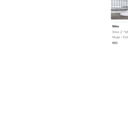
Nike
Shox Z "Wh
Mujer / Est
€50