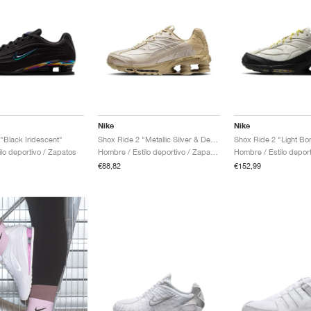
Nike
Nike
"Black Iridescent"
Shox Ride 2 "Metallic Silver & Desert Khaki"
Shox Ride 2 "Light Bo
ilo deportivo / Zapatos
Hombre / Estilo deportivo / Zapatos
€88,82
€152,99