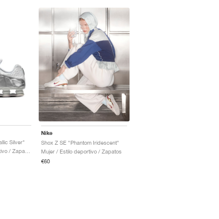
Nike
lic Silver"
Shox Z SE "Phantom Iridescent"
Hombre / Estilo deportivo / Zapatos
Mujer / Estilo deportivo / Zapatos
€60