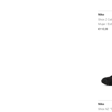
Nike
Mujer / Est
€110,99
Nike
Shox NZ "T