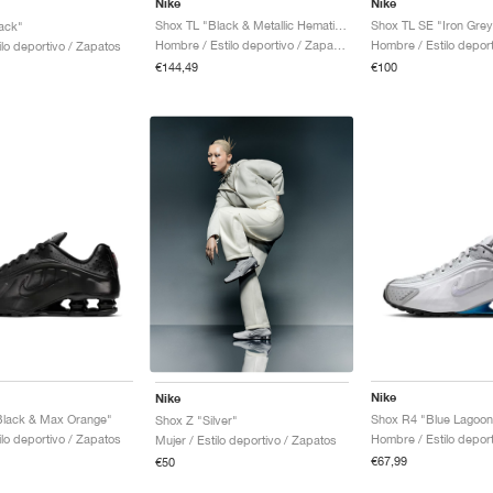
Nike
Nike
Shox TL "Black & Metallic Hematite"
Shox TL SE "Iron Grey
ack"
Hombre / Estilo deportivo / Zapatos
ilo deportivo / Zapatos
€144,49
€100
Nike
Nike
Black & Max Orange"
Shox R4 "Blue Lagoon
Shox Z "Silver"
ilo deportivo / Zapatos
Mujer / Estilo deportivo / Zapatos
€67,99
€50