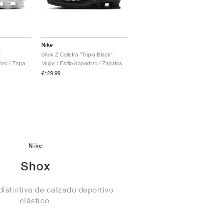
Nike
"
Shox Z Calistra "Triple Black"
Hombre / Estilo deportivo / Zapatos
Mujer / Estilo deportivo / Zapatos
€129,99
Nike
Shox
istintiva de calzado deportivo
elástico.