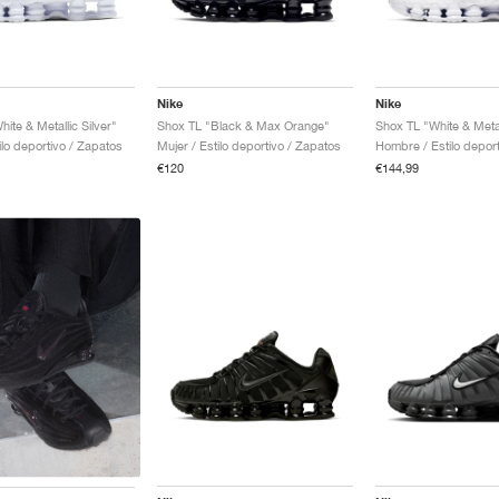
Nike
Nike
ite & Metallic Silver"
Shox TL "Black & Max Orange"
Shox TL "White & Metal
ilo deportivo / Zapatos
Mujer / Estilo deportivo / Zapatos
€120
€144,99