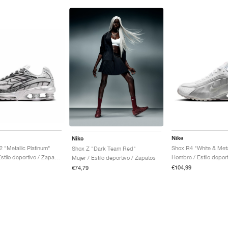
Nike
Nike
 "Metallic Platinum"
Shox R4 "White & Metal
Shox Z "Dark Team Red"
Hombre / Estilo deportivo / Zapatos
Mujer / Estilo deportivo / Zapatos
€104,99
€74,79