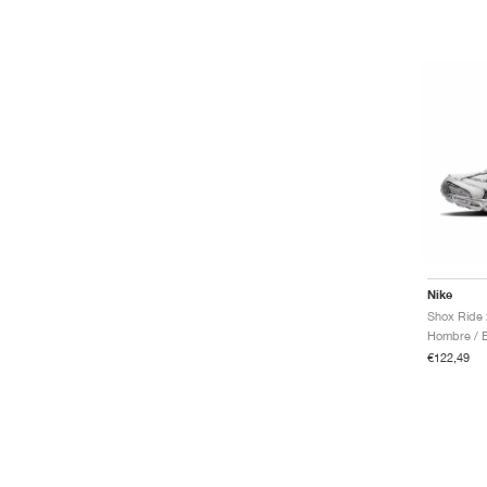
Nike
Shox Ride 2
€122,49