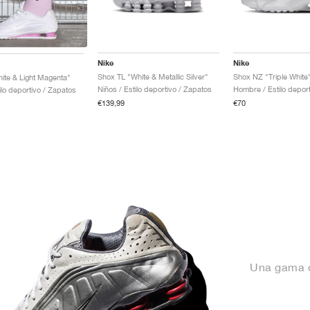
Nike
Nike
Shox TL "White & Metallic Silver"
Shox NZ "Triple White
ite & Light Magenta"
Niños / Estilo deportivo / Zapatos
ilo deportivo / Zapatos
€139,99
€70
Una gama d