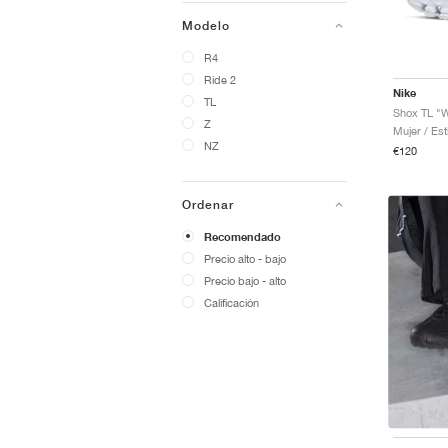
Modelo
R4
Ride 2
Nike
TL
Shox TL "Wh
Z
Mujer / Est
NZ
€120
Ordenar
Recomendado
Precio alto - bajo
Precio bajo - alto
Calificación