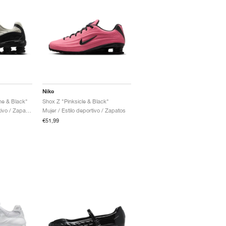
Nike
ne & Black"
Shox Z "Pinksicle & Black"
Hombre / Estilo deportivo / Zapatos
Mujer / Estilo deportivo / Zapatos
€51,99