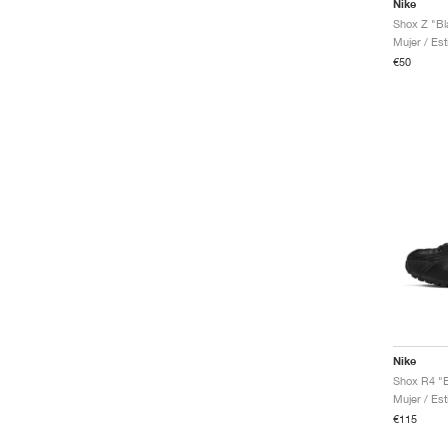
Nike
Shox Z "Bl
Mujer / Est
€50
Nike
Shox R4 "
Mujer / Est
€115