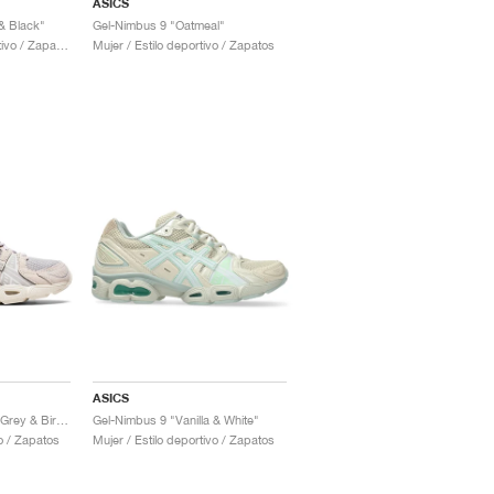
ASICS
& Black"
Gel-Nimbus 9 "Oatmeal"
Hombre / Estilo deportivo / Zapatos
Mujer / Estilo deportivo / Zapatos
ASICS
Gel-Nimbus 9 "Oyster Grey & Birch"
Gel-Nimbus 9 "Vanilla & White"
vo / Zapatos
Mujer / Estilo deportivo / Zapatos