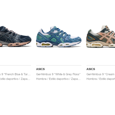
ASICS
ASICS
Gel-Nimbus 9 "French Blue & Tarmac"
Gel-Nimbus 9 "White & Grey Floss"
Hombre / Estilo deportivo / Zapatos
Hombre / Estilo deportivo / Zapatos