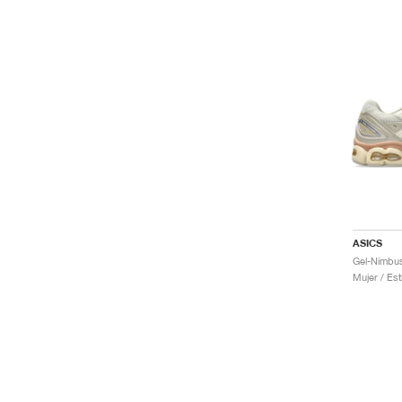
ASICS
Gel-Nimbus
Mujer / Est