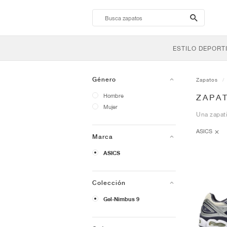
search-
btn
ESTILO DEPORT
Género
Zapatos
Hombre
ZAPAT
Mujer
Una zapati
ASICS
Marca
ASICS
Colección
Gel-Nimbus 9