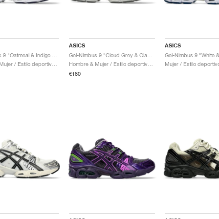
ASICS
ASICS
Gel-Nimbus 9 "Oatmeal & Indigo Fog"
Gel-Nimbus 9 "Cloud Grey & Clay Grey"
Hombre & Mujer / Estilo deportivo / Zapatos
Hombre & Mujer / Estilo deportivo / Zapatos
Mujer / Estilo deporti
€180