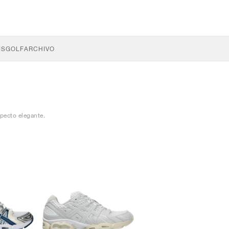
IS
GOLF
ARCHIVO
specto elegante.