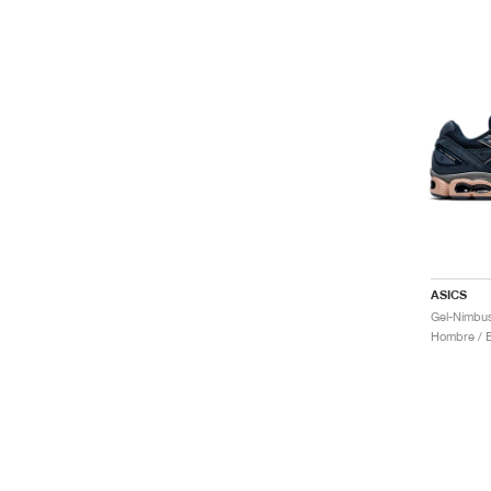
ASICS