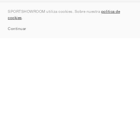
Quienes somos
SPORTSHOWROOM utiliza cookies. Sobre nuestra
política de
Contacto
cookies
.
Sitemap
Continuar
Marcas
Nike
Jordan
adidas
New Balance
ASICS
PUMA
Converse
Vans
Hoka
Salomon