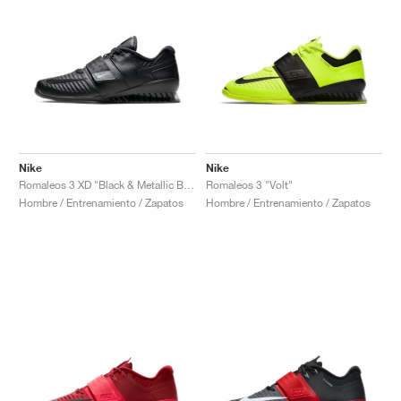
Nike
Nike
Romaleos 3 XD "Black & Metallic Bomber Grey"
Romaleos 3 "Volt"
Hombre / Entrenamiento / Zapatos
Hombre / Entrenamiento / Zapatos