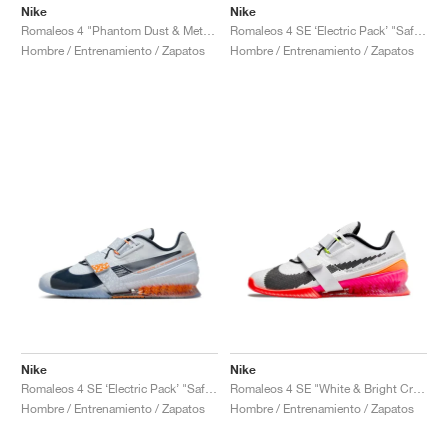
FIELD GENERAL
CRAZE
ADIRACER
MULE
471
GEL-CUMULUS 16
G.T. CUT
FORCE 58
TEKKIRA CUP
508
JORDAN
Nike
Nike
Romaleos 4 "Phantom Dust & Metallic Silver"
Romaleos 4 SE ‘Electric Pack’ "Safari"
Hombre / Entrenamiento / Zapatos
Hombre / Entrenamiento / Zapatos
KILLSHOT 2
MOTO 2K
ITALIA
LEGACY 312
ALLERDALE
G.T. FUTURE
PS8
ALOHA SUPER
600
TOTAL 90
PHENOMENA
FORUM
JUMPMAN JACK
2000
VERTEBRAE
808
AVA ROVER
1000
HAMBURG
204L
AIR MAX 95
933
MIND
860V2
AIR RIFT
Nike
Nike
Romaleos 4 SE ‘Electric Pack’ "Safari"
Romaleos 4 SE "White & Bright Crimson"
Hombre / Entrenamiento / Zapatos
Hombre / Entrenamiento / Zapatos