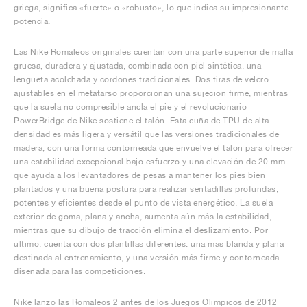
griega, significa «fuerte» o «robusto», lo que indica su impresionante
potencia.
Las Nike Romaleos originales cuentan con una parte superior de malla
gruesa, duradera y ajustada, combinada con piel sintética, una
lengüeta acolchada y cordones tradicionales. Dos tiras de velcro
ajustables en el metatarso proporcionan una sujeción firme, mientras
que la suela no compresible ancla el pie y el revolucionario
PowerBridge de Nike sostiene el talón. Esta cuña de TPU de alta
densidad es más ligera y versátil que las versiones tradicionales de
madera, con una forma contorneada que envuelve el talón para ofrecer
una estabilidad excepcional bajo esfuerzo y una elevación de 20 mm
que ayuda a los levantadores de pesas a mantener los pies bien
plantados y una buena postura para realizar sentadillas profundas,
potentes y eficientes desde el punto de vista energético. La suela
exterior de goma, plana y ancha, aumenta aún más la estabilidad,
mientras que su dibujo de tracción elimina el deslizamiento. Por
último, cuenta con dos plantillas diferentes: una más blanda y plana
destinada al entrenamiento, y una versión más firme y contorneada
diseñada para las competiciones.
Nike lanzó las Romaleos 2 antes de los Juegos Olímpicos de 2012