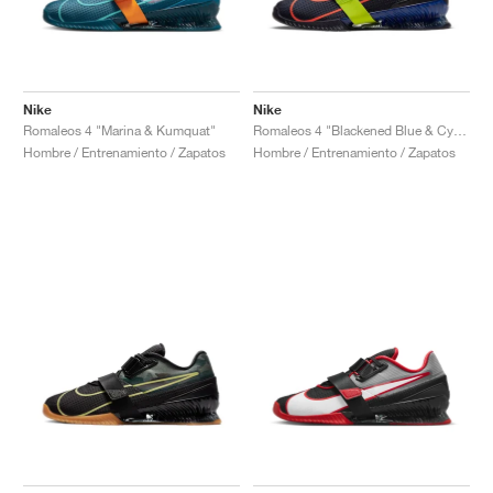
Nike
Nike
Romaleos 4 "Marina & Kumquat"
Romaleos 4 "Blackened Blue & Cyber"
Hombre / Entrenamiento / Zapatos
Hombre / Entrenamiento / Zapatos