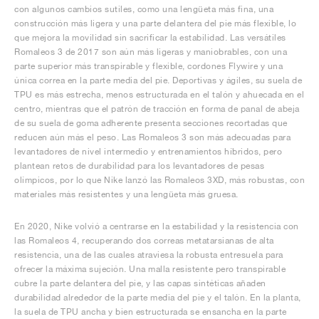
con algunos cambios sutiles, como una lengüeta más fina, una
construcción más ligera y una parte delantera del pie más flexible, lo
que mejora la movilidad sin sacrificar la estabilidad. Las versátiles
Romaleos 3 de 2017 son aún más ligeras y maniobrables, con una
parte superior más transpirable y flexible, cordones Flywire y una
única correa en la parte media del pie. Deportivas y ágiles, su suela de
TPU es más estrecha, menos estructurada en el talón y ahuecada en el
centro, mientras que el patrón de tracción en forma de panal de abeja
de su suela de goma adherente presenta secciones recortadas que
reducen aún más el peso. Las Romaleos 3 son más adecuadas para
levantadores de nivel intermedio y entrenamientos híbridos, pero
plantean retos de durabilidad para los levantadores de pesas
olímpicos, por lo que Nike lanzó las Romaleos 3XD, más robustas, con
materiales más resistentes y una lengüeta más gruesa.
En 2020, Nike volvió a centrarse en la estabilidad y la resistencia con
las Romaleos 4, recuperando dos correas metatarsianas de alta
resistencia, una de las cuales atraviesa la robusta entresuela para
ofrecer la máxima sujeción. Una malla resistente pero transpirable
cubre la parte delantera del pie, y las capas sintéticas añaden
durabilidad alrededor de la parte media del pie y el talón. En la planta,
la suela de TPU ancha y bien estructurada se ensancha en la parte