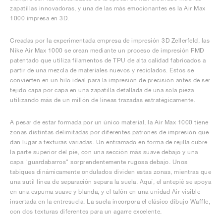
FIELD GENERAL
CRAZE
ADIRACER
MULE
471
GEL-CUMULUS 16
G.T. CUT
FORCE 58
TEKKIRA CUP
508
JORDAN
zapatillas innovadoras, y una de las más emocionantes es la Air Max
1000 impresa en 3D.
KILLSHOT 2
MOTO 2K
ITALIA
LEGACY 312
ALLERDALE
G.T. FUTURE
PS8
ALOHA SUPER
600
Creadas por la experimentada empresa de impresión 3D Zellerfeld, las
Nike Air Max 1000 se crean mediante un proceso de impresión FMD
TOTAL 90
PHENOMENA
FORUM
JUMPMAN JACK
2000
VERTEBRAE
808
patentado que utiliza filamentos de TPU de alta calidad fabricados a
partir de una mezcla de materiales nuevos y reciclados. Estos se
convierten en un hilo ideal para la impresión de precisión antes de ser
AVA ROVER
1000
HAMBURG
204L
AIR MAX 95
933
tejido capa por capa en una zapatilla detallada de una sola pieza
utilizando más de un millón de líneas trazadas estratégicamente.
MIND
860V2
A pesar de estar formada por un único material, la Air Max 1000 tiene
zonas distintas delimitadas por diferentes patrones de impresión que
AIR RIFT
dan lugar a texturas variadas. Un entramado en forma de rejilla cubre
la parte superior del pie, con una sección más suave debajo y una
capa "guardabarros" sorprendentemente rugosa debajo. Unos
tabiques dinámicamente ondulados dividen estas zonas, mientras que
una sutil línea de separación separa la suela. Aquí, el antepié se apoya
en una espuma suave y blanda, y el talón en una unidad Air visible
insertada en la entresuela. La suela incorpora el clásico dibujo Waffle,
con dos texturas diferentes para un agarre excelente.