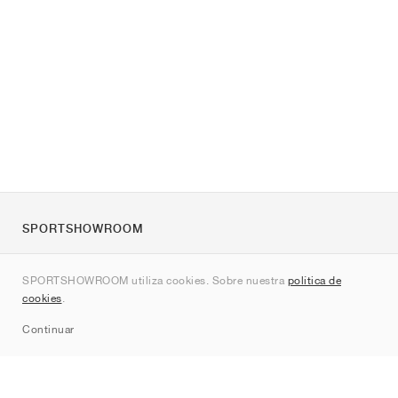
SPORTSHOWROOM
Quienes somos
SPORTSHOWROOM utiliza cookies. Sobre nuestra
política de
Contacto
cookies
.
Sitemap
Continuar
Marcas
Nike