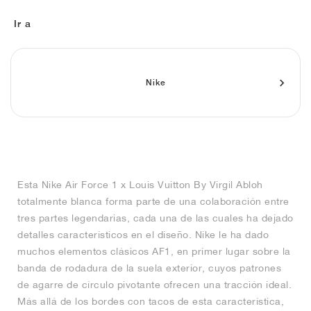
FIELD GENERAL
CRAZE
ADIRACER
MULE
471
GEL-CUMULUS 16
G.T. CUT
FORCE 58
TEKKIRA CUP
508
JORDAN
Ir a
KILLSHOT 2
MOTO 2K
ITALIA
LEGACY 312
ALLERDALE
G.T. FUTURE
PS8
ALOHA SUPER
600
TOTAL 90
PHENOMENA
FORUM
JUMPMAN JACK
2000
VERTEBRAE
808
Nike
AVA ROVER
1000
HAMBURG
204L
AIR MAX 95
933
MIND
860V2
Esta Nike Air Force 1 x Louis Vuitton By Virgil Abloh
AIR RIFT
totalmente blanca forma parte de una colaboración entre
tres partes legendarias, cada una de las cuales ha dejado
detalles característicos en el diseño. Nike le ha dado
muchos elementos clásicos AF1, en primer lugar sobre la
banda de rodadura de la suela exterior, cuyos patrones
de agarre de círculo pivotante ofrecen una tracción ideal.
Más allá de los bordes con tacos de esta característica,