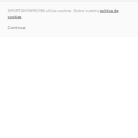
Quienes somos
SPORTSHOWROOM utiliza cookies. Sobre nuestra
política de
Contacto
cookies
.
Sitemap
Continuar
Marcas
Nike
Jordan
adidas
New Balance
ASICS
PUMA
Converse
Vans
Hoka
Salomon
On