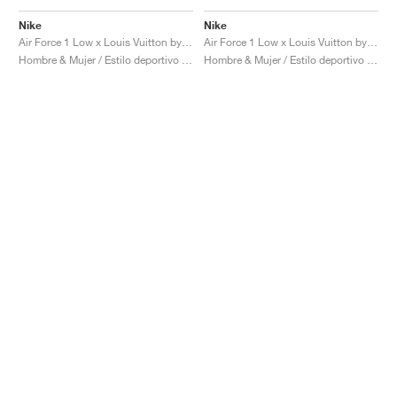
Nike
Nike
Air Force 1 Low x Louis Vuitton by Virgil Abloh "Metallic Gold"
Air Force 1 Low x Louis Vuitton by Virgil Abloh "Blue"
Hombre & Mujer / Estilo deportivo / Zapatos
Hombre & Mujer / Estilo deportivo / Zapatos