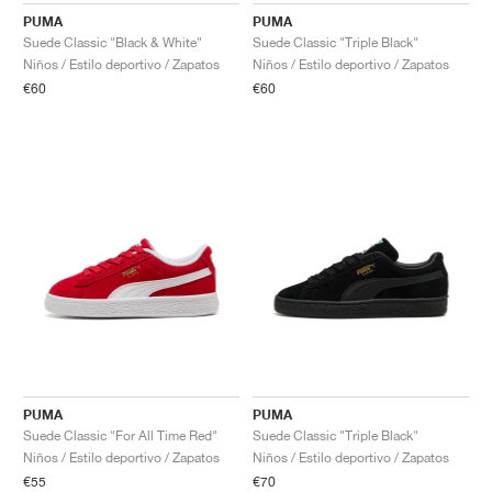
PUMA
PUMA
Suede Classic "Black & White"
Suede Classic "Triple Black"
Niños / Estilo deportivo / Zapatos
Niños / Estilo deportivo / Zapatos
€60
€60
PUMA
PUMA
Suede Classic "For All Time Red"
Suede Classic "Triple Black"
Niños / Estilo deportivo / Zapatos
Niños / Estilo deportivo / Zapatos
€55
€70