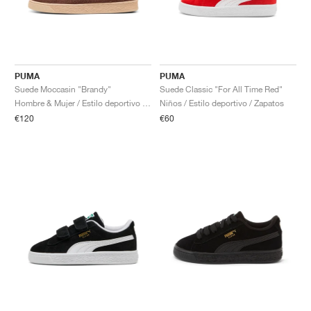
PUMA
PUMA
Suede Moccasin "Brandy"
Suede Classic "For All Time Red"
Hombre & Mujer / Estilo deportivo / Zapatos
Niños / Estilo deportivo / Zapatos
€120
€60