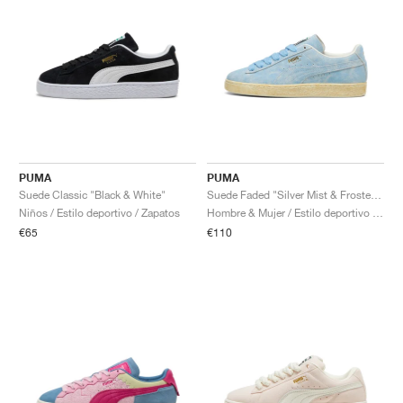
PUMA
PUMA
Suede Classic "Black & White"
Suede Faded "Silver Mist & Frosted Ivory"
Niños / Estilo deportivo / Zapatos
Hombre & Mujer / Estilo deportivo / Zapatos
€65
€110