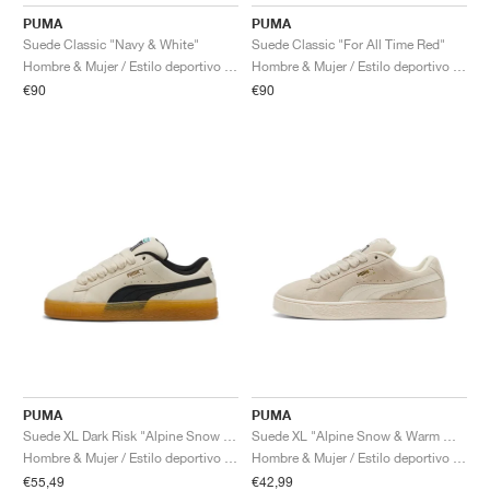
FIELD GENERAL
CRAZE
ADIRACER
MULE
471
GEL-CUMULUS 16
G.T. CUT
FORCE 58
TEKKIRA CUP
508
JORDAN
PUMA
PUMA
Suede Classic "Navy & White"
Suede Classic "For All Time Red"
KILLSHOT 2
MOTO 2K
ITALIA
LEGACY 312
ALLERDALE
G.T. FUTURE
PS8
ALOHA SUPER
600
Hombre & Mujer / Estilo deportivo / Zapatos
Hombre & Mujer / Estilo deportivo / Zapatos
€90
€90
TOTAL 90
PHENOMENA
FORUM
JUMPMAN JACK
2000
VERTEBRAE
808
AVA ROVER
1000
HAMBURG
204L
AIR MAX 95
933
MIND
860V2
AIR RIFT
PUMA
PUMA
Suede XL Dark Risk "Alpine Snow & Black"
Suede XL "Alpine Snow & Warm White"
Hombre & Mujer / Estilo deportivo / Zapatos
Hombre & Mujer / Estilo deportivo / Zapatos
€55,49
€42,99