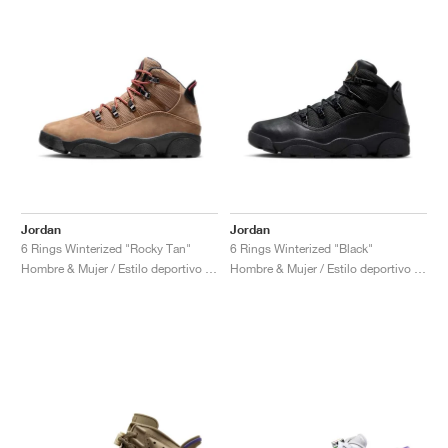
Jordan
Jordan
6 Rings Winterized "Rocky Tan"
6 Rings Winterized "Black"
Hombre & Mujer / Estilo deportivo / Zapatos
Hombre & Mujer / Estilo deportivo / Zapatos