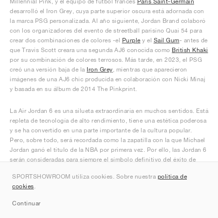
Millennial Pink, y el equipo de fútbol francés
Paris Saint-Germain
desarrolló el Iron Grey, cuya parte superior oscura está adornada con
la marca PSG personalizada. Al año siguiente, Jordan Brand colaboró
con los organizadores del evento de streetball parisino Quai 54 para
crear dos combinaciones de colores -el
Purple
y el
Sail Gum
- antes de
que Travis Scott creara una segunda AJ6 conocida como
British Khaki
por su combinación de colores terrosos. Más tarde, en 2023, el PSG
creó una versión baja de la
Iron Grey
, mientras que aparecieron
imágenes de una AJ6 chic producida en colaboración con Nicki Minaj
y basada en su álbum de 2014 The Pinkprint.
La Air Jordan 6 es una silueta extraordinaria en muchos sentidos. Está
repleta de tecnología de alto rendimiento, tiene una estética poderosa
y se ha convertido en una parte importante de la cultura popular.
Pero, sobre todo, será recordada como la zapatilla con la que Michael
Jordan ganó el título de la NBA por primera vez. Por ello, las Jordan 6
serán consideradas para siempre el símbolo definitivo del éxito de
Jordan y un icono de la historia de las zapatillas.
SPORTSHOWROOM utiliza cookies. Sobre nuestra
política de
cookies
.
Continuar
Califica las Zapatillas Jordan 6