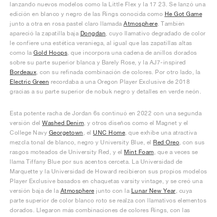
lanzando nuevos modelos como la Little Flex y la 17 23. Se lanzó una
edición en blanco y negro de las Rings conocida como
He Got Game
junto a otra en rosa pastel claro llamada
Atmosphere
. También
apareció la zapatilla baja
Dongdan
, cuyo llamativo degradado de color
le confiere una estética veraniega, al igual que las zapatillas altas
como la
Gold Hoops
, que incorpora una cadena de anillos dorados
sobre su parte superior blanca y Barely Rose, y la AJ7-inspired
Bordeaux
, con su refinada combinación de colores. Por otro lado, la
Electric Green
recordaba a una Oregon Player Exclusive de 2018
gracias a su parte superior de nobuk negro y detalles en verde neón.
Esta potente racha de Jordan 6s continuó en 2022 con una segunda
versión del
Washed Denim
, y otros diseños como el Magnet y el
College Navy
Georgetown
, el
UNC Home
, que exhibe una atractiva
mezcla tonal de blanco, negro y University Blue, el
Red Oreo
, con sus
rasgos moteados de University Red, y el
Mint Foam
, que a veces se
llama Tiffany Blue por sus acentos cerceta. La Universidad de
Marquette y la Universidad de Howard recibieron sus propios modelos
Player Exclusive basados en chaquetas varsity vintage, y se creó una
versión baja de la
Atmosphere
junto con la
Lunar New Year
, cuya
parte superior de color blanco roto se realza con llamativos elementos
dorados. Llegaron más combinaciones de colores Rings, con las