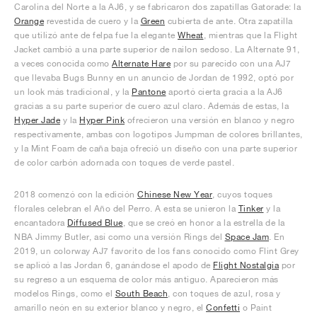
Carolina del Norte a la AJ6, y se fabricaron dos zapatillas Gatorade: la
Orange
revestida de cuero y la
Green
cubierta de ante. Otra zapatilla
que utilizó ante de felpa fue la elegante
Wheat
, mientras que la Flight
Jacket cambió a una parte superior de nailon sedoso. La Alternate 91,
a veces conocida como
Alternate Hare
por su parecido con una AJ7
que llevaba Bugs Bunny en un anuncio de Jordan de 1992, optó por
un look más tradicional, y la
Pantone
aportó cierta gracia a la AJ6
gracias a su parte superior de cuero azul claro. Además de estas, la
Hyper Jade
y la
Hyper Pink
ofrecieron una versión en blanco y negro
respectivamente, ambas con logotipos Jumpman de colores brillantes,
y la Mint Foam de caña baja ofreció un diseño con una parte superior
de color carbón adornada con toques de verde pastel.
2018 comenzó con la edición
Chinese New Year
, cuyos toques
florales celebran el Año del Perro. A esta se unieron la
Tinker
y la
encantadora
Diffused Blue
, que se creó en honor a la estrella de la
NBA Jimmy Butler, así como una versión Rings del
Space Jam
. En
2019, un colorway AJ7 favorito de los fans conocido como Flint Grey
se aplicó a las Jordan 6, ganándose el apodo de
Flight Nostalgia
por
su regreso a un esquema de color más antiguo. Aparecieron más
modelos Rings, como el
South Beach
, con toques de azul, rosa y
amarillo neón en su exterior blanco y negro, el
Confetti
o Paint