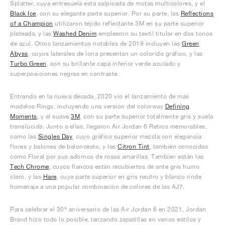
Splatter, cuya entresuela está salpicada de motas multicolores, y el
Black Ice
, con su elegante parte superior. Por su parte, las
Reflections
of a Champion
utilizaron tejido reflectante 3M en su parte superior
plateada, y las
Washed Denim
emplearon su textil titular en dos tonos
de azul. Otros lanzamientos notables de 2019 incluyen las
Green
Abyss
, cuyos laterales de lona presentan un colorido gráfico, y las
Turbo Green
, con su brillante capa inferior verde azulado y
superposiciones negras en contraste.
Entrando en la nueva década, 2020 vio el lanzamiento de más
modelos Rings, incluyendo una versión del colorway
Defining
Moments
, y el suave
3M
, con su parte superior totalmente gris y suela
translúcida. Junto a ellas, llegaron Air Jordan 6 Retros memorables,
como las
Singles Day
, cuyo gráfico superior mezcla con elegancia
flores y balones de baloncesto, y las
Citron Tint
, también conocidas
como Floral por sus adornos de rosas amarillas. También están las
Tech Chrome
, cuyos flancos están recubiertos de ante gris humo
claro, y las
Hare
, cuya parte superior en gris neutro y blanco rinde
homenaje a una popular combinación de colores de las AJ7.
Para celebrar el 30º aniversario de las Air Jordan 6 en 2021, Jordan
Brand hizo todo lo posible, lanzando zapatillas en varios estilos y