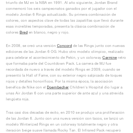
triunfo de MJ en la NBA en 1991. Al año siguiente, Jordan Brand
conmemoró los seis campeonatos ganados por el jugador con el
modelo Jordan 6 Rings actualizado. Su primera combinación de
colores, con aspectos clave de todas las zapatillas que llevó durante
esas increíbles temporadas, presenta la clásica combinación de
colores
Bred
en blanco, negro y rojo.
En 2008, se creó una versión
Concord
de las Rings junto con nuevas
ediciones de las Jordan 6 OG. Hubo otro modelo olímpico, realizado
para celebrar el acontecimiento de Pekín, y un colorway
Carmine
retro
que formaba parte del Countdown Pack. La carrera de MJ fue
recordada de nuevo a través del modelo Rings en 2009, cuando se
presentó la Hall of Fame, con su exterior negro salpicado de toques
rojos y detalles honoríficos. Por la misma época, la asociación
benéfica de Nike con el
Doernbecher
Children's Hospital dio lugar a
unas Air Jordan 6 con una parte superior de ante azul y una atrevida
lengüeta roja.
Tras casi dos décadas de éxito, en 2010 se produjo una proliferación
de las Jordan 6. Junto con una nueva versión con tacos, se lanzó un
modelo Winterized Rings en un colorway totalmente negro y otra
iteración beige suave llamada Rocky Tan. El Infrared Pack recuperó