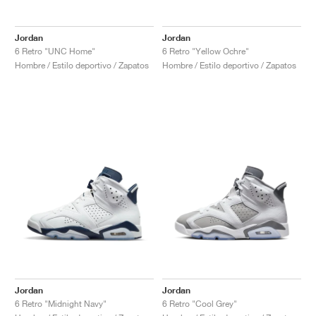
FIELD GENERAL
CRAZE
ADIRACER
MULE
471
GEL-CUMULUS 16
G.T. CUT
FORCE 58
TEKKIRA CUP
508
JORDAN
Jordan
Jordan
KILLSHOT 2
MOTO 2K
ITALIA
LEGACY 312
ALLERDALE
G.T. FUTURE
PS8
ALOHA SUPER
600
6 Retro "UNC Home"
6 Retro "Yellow Ochre"
Hombre / Estilo deportivo / Zapatos
Hombre / Estilo deportivo / Zapatos
TOTAL 90
PHENOMENA
FORUM
JUMPMAN JACK
2000
VERTEBRAE
808
AVA ROVER
1000
HAMBURG
204L
AIR MAX 95
933
MIND
860V2
AIR RIFT
Jordan
Jordan
6 Retro "Midnight Navy"
6 Retro "Cool Grey"