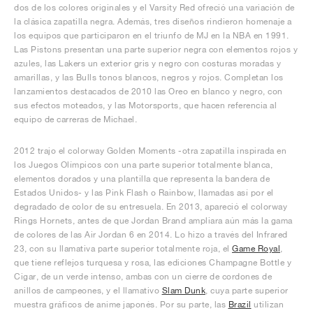
dos de los colores originales y el Varsity Red ofreció una variación de
la clásica zapatilla negra. Además, tres diseños rindieron homenaje a
los equipos que participaron en el triunfo de MJ en la NBA en 1991.
Las Pistons presentan una parte superior negra con elementos rojos y
azules, las Lakers un exterior gris y negro con costuras moradas y
amarillas, y las Bulls tonos blancos, negros y rojos. Completan los
lanzamientos destacados de 2010 las Oreo en blanco y negro, con
sus efectos moteados, y las Motorsports, que hacen referencia al
equipo de carreras de Michael.
2012 trajo el colorway Golden Moments -otra zapatilla inspirada en
los Juegos Olímpicos con una parte superior totalmente blanca,
elementos dorados y una plantilla que representa la bandera de
Estados Unidos- y las Pink Flash o Rainbow, llamadas así por el
degradado de color de su entresuela. En 2013, apareció el colorway
Rings Hornets, antes de que Jordan Brand ampliara aún más la gama
de colores de las Air Jordan 6 en 2014. Lo hizo a través del Infrared
23, con su llamativa parte superior totalmente roja, el
Game Royal
,
que tiene reflejos turquesa y rosa, las ediciones Champagne Bottle y
Cigar, de un verde intenso, ambas con un cierre de cordones de
anillos de campeones, y el llamativo
Slam Dunk
, cuya parte superior
muestra gráficos de anime japonés. Por su parte, las
Brazil
utilizan