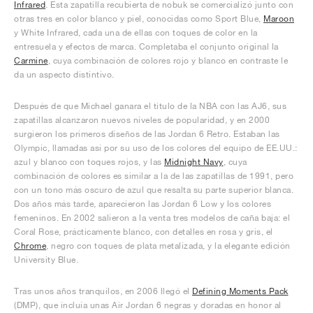
Infrared
. Esta zapatilla recubierta de nobuk se comercializó junto con
otras tres en color blanco y piel, conocidas como Sport Blue,
Maroon
y White Infrared, cada una de ellas con toques de color en la
entresuela y efectos de marca. Completaba el conjunto original la
Carmine
, cuya combinación de colores rojo y blanco en contraste le
da un aspecto distintivo.
Después de que Michael ganara el título de la NBA con las AJ6, sus
zapatillas alcanzaron nuevos niveles de popularidad, y en 2000
surgieron los primeros diseños de las Jordan 6 Retro. Estaban las
Olympic, llamadas así por su uso de los colores del equipo de EE.UU.:
azul y blanco con toques rojos, y las
Midnight Navy
, cuya
combinación de colores es similar a la de las zapatillas de 1991, pero
con un tono más oscuro de azul que resalta su parte superior blanca.
Dos años más tarde, aparecieron las Jordan 6 Low y los colores
femeninos. En 2002 salieron a la venta tres modelos de caña baja: el
Coral Rose, prácticamente blanco, con detalles en rosa y gris, el
Chrome
, negro con toques de plata metalizada, y la elegante edición
University Blue.
Tras unos años tranquilos, en 2006 llegó el
Defining Moments Pack
(DMP), que incluía unas Air Jordan 6 negras y doradas en honor al