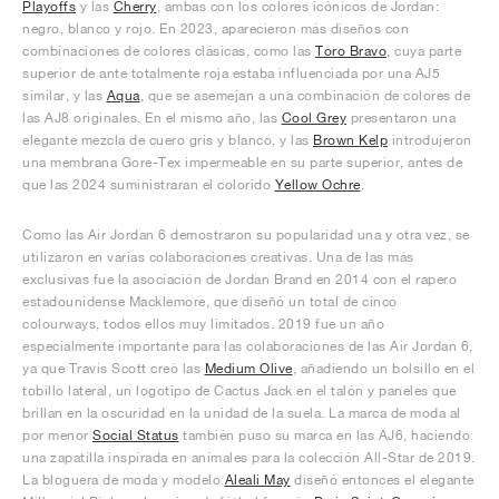
Playoffs
y las
Cherry
, ambas con los colores icónicos de Jordan:
negro, blanco y rojo. En 2023, aparecieron más diseños con
combinaciones de colores clásicas, como las
Toro Bravo
, cuya parte
superior de ante totalmente roja estaba influenciada por una AJ5
similar, y las
Aqua
, que se asemejan a una combinación de colores de
las AJ8 originales. En el mismo año, las
Cool Grey
presentaron una
elegante mezcla de cuero gris y blanco, y las
Brown Kelp
introdujeron
una membrana Gore-Tex impermeable en su parte superior, antes de
que las 2024 suministraran el colorido
Yellow Ochre
.
Como las Air Jordan 6 demostraron su popularidad una y otra vez, se
utilizaron en varias colaboraciones creativas. Una de las más
exclusivas fue la asociación de Jordan Brand en 2014 con el rapero
estadounidense Macklemore, que diseñó un total de cinco
colourways, todos ellos muy limitados. 2019 fue un año
especialmente importante para las colaboraciones de las Air Jordan 6,
ya que Travis Scott creó las
Medium Olive
, añadiendo un bolsillo en el
tobillo lateral, un logotipo de Cactus Jack en el talón y paneles que
brillan en la oscuridad en la unidad de la suela. La marca de moda al
por menor
Social Status
también puso su marca en las AJ6, haciendo
una zapatilla inspirada en animales para la colección All-Star de 2019.
La bloguera de moda y modelo
Aleali May
diseñó entonces el elegante