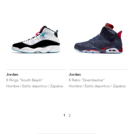
Jordan
Jordan
6 Rings "South Beach"
6 Retro "Doernbecher"
Hombre / Estilo deportivo / Zapatos
Hombre / Estilo deportivo / Zapatos
1
2