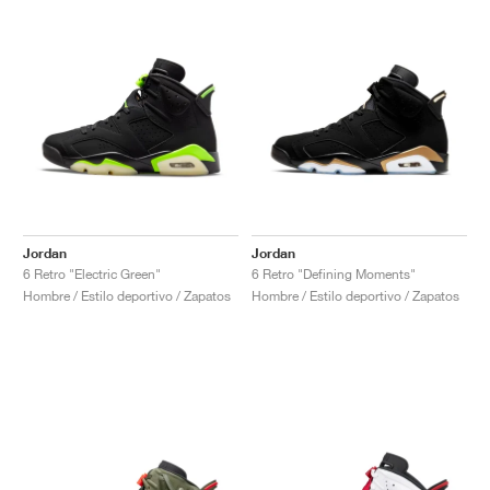
Jordan
Jordan
6 Retro "Electric Green"
6 Retro "Defining Moments"
Hombre / Estilo deportivo / Zapatos
Hombre / Estilo deportivo / Zapatos