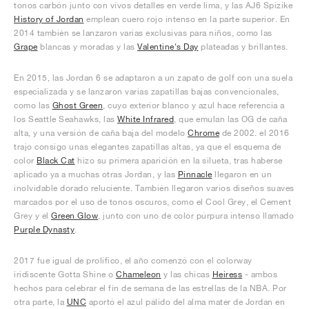
tonos carbón junto con vivos detalles en verde lima, y las AJ6 Spizike
History of Jordan
emplean cuero rojo intenso en la parte superior. En
2014 también se lanzaron varias exclusivas para niños, como las
Grape
blancas y moradas y las
Valentine's Day
plateadas y brillantes.
En 2015, las Jordan 6 se adaptaron a un zapato de golf con una suela
especializada y se lanzaron varias zapatillas bajas convencionales,
como las
Ghost Green
, cuyo exterior blanco y azul hace referencia a
los Seattle Seahawks, las
White Infrared
, que emulan las OG de caña
alta, y una versión de caña baja del modelo
Chrome
de 2002. el 2016
trajo consigo unas elegantes zapatillas altas, ya que el esquema de
color
Black Cat
hizo su primera aparición en la silueta, tras haberse
aplicado ya a muchas otras Jordan, y las
Pinnacle
llegaron en un
inolvidable dorado reluciente. También llegaron varios diseños suaves
marcados por el uso de tonos oscuros, como el Cool Grey, el Cement
Grey y el
Green Glow
, junto con uno de color púrpura intenso llamado
Purple Dynasty
.
2017 fue igual de prolífico, el año comenzó con el colorway
iridiscente Gotta Shine o
Chameleon
y las chicas
Heiress
- ambos
hechos para celebrar el fin de semana de las estrellas de la NBA. Por
otra parte, la
UNC
aportó el azul pálido del alma mater de Jordan en