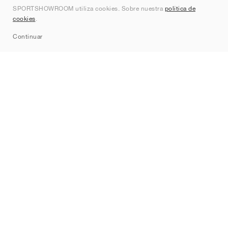
SPORTSHOWROOM utiliza cookies. Sobre nuestra
política de
Contacto
cookies
.
Sitemap
Continuar
Marcas
Nike
Jordan
adidas
New Balance
ASICS
PUMA
Converse
Vans
Hoka
Salomon
On