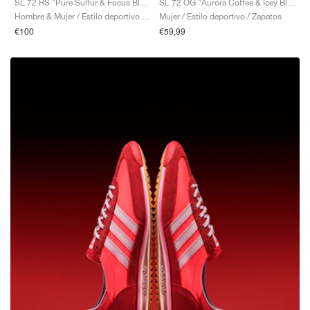
SL 72 RS "Pure Sulfur & Focus Blue"
SL 72 OG "Aurora Coffee & Icey Blue"
Hombre & Mujer / Estilo deportivo / Zapatos
Mujer / Estilo deportivo / Zapatos
€100
€59,99