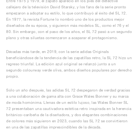
Entre 1975 y 1979, el zapato apareció en los pies del detective
callejero de la televisión David Starsky, y los fans de la serie pronto
empezaron a adoptar su estilo, lo que contribuyó al éxito del SL 72.
En 1977, la revista Fortune lo nombró uno de los productos mejor
diseñados de su época, y siguieron más modelos SL, como el 76 y el
80. Sin embargo, con el paso de los años, el SL 72 pasó a un segundo
plano y otras siluetas comenzaron a acaparar el protagonismo.
Décadas más tarde, en 2019, con la serie adidas Originals
beneficiándose de la tendencia de las zapatillas retro, la SL 72 hizo un
regreso triunfal. La edición azul original se relanzó junto a un
segundo colourway verde oliva, ambos diseños populares por derecho
propio.
Sólo un año después, las adidas SL 72 despegaron de verdad gracias
a una colaboración de gama alta con Grace Wales Bonner y su marca
de moda homónima. Llenas de un estilo lujoso, las Wales Bonner SL
72 presentaban una cautivadora estética retro inspirada en la herencia
británico-caribeña de la diseñadora, y dos elegantes combinaciones
de colores más siguieron en 2023, cuando las SL 72 se convirtieron
en una de las zapatillas imprescindibles de la década.