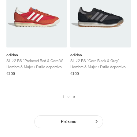
adidas
adidas
SL 72 RS "Preloved Red & Core White"
SL 72 RS "Core Black & Grey"
Hombre & Mujer / Estilo deportivo / Zapatos
Hombre & Mujer / Estilo deportivo / Zapatos
€100
€100
1
2
3
Próximo