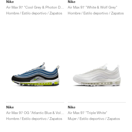
FIELD GENERAL
CRAZE
ADIRACER
MULE
471
GEL-CUMULUS 16
G.T. CUT
FORCE 58
TEKKIRA CUP
508
JORDAN
Nike
Nike
Air Max 97 "Cool Grey & Photon Dust"
Air Max 97 "White & Wolf Grey"
Hombre / Estilo deportivo / Zapatos
Hombre / Estilo deportivo / Zapatos
KILLSHOT 2
MOTO 2K
ITALIA
LEGACY 312
ALLERDALE
G.T. FUTURE
PS8
ALOHA SUPER
600
TOTAL 90
PHENOMENA
FORUM
JUMPMAN JACK
2000
VERTEBRAE
808
AVA ROVER
1000
HAMBURG
204L
AIR MAX 95
933
MIND
860V2
AIR RIFT
Nike
Nike
Air Max 97 OG "Atlantic Blue & Voltage Yellow"
Air Max 97 "Triple White"
Hombre / Estilo deportivo / Zapatos
Mujer / Estilo deportivo / Zapatos