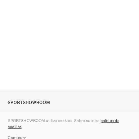
SPORTSHOWROOM
Quienes somos
SPORTSHOWROOM utiliza cookies. Sobre nuestra
política de
Contacto
cookies
.
Sitemap
Continuar