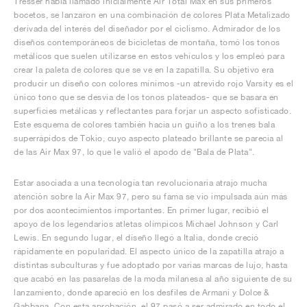
Tresser había llamado inicialmente Air Total Max en sus primeros
bocetos, se lanzaron en una combinación de colores Plata Metalizado
derivada del interés del diseñador por el ciclismo. Admirador de los
diseños contemporáneos de bicicletas de montaña, tomó los tonos
metálicos que suelen utilizarse en estos vehículos y los empleó para
crear la paleta de colores que se ve en la zapatilla. Su objetivo era
producir un diseño con colores mínimos -un atrevido rojo Varsity es el
único tono que se desvía de los tonos plateados- que se basara en
superficies metálicas y reflectantes para forjar un aspecto sofisticado.
Este esquema de colores también hacía un guiño a los trenes bala
superrápidos de Tokio, cuyo aspecto plateado brillante se parecía al
de las Air Max 97, lo que le valió el apodo de "Bala de Plata".
Estar asociada a una tecnología tan revolucionaria atrajo mucha
atención sobre la Air Max 97, pero su fama se vio impulsada aún más
por dos acontecimientos importantes. En primer lugar, recibió el
apoyo de los legendarios atletas olímpicos Michael Johnson y Carl
Lewis. En segundo lugar, el diseño llegó a Italia, donde creció
rápidamente en popularidad. El aspecto único de la zapatilla atrajo a
distintas subculturas y fue adoptado por varias marcas de lujo, hasta
que acabó en las pasarelas de la moda milanesa al año siguiente de su
lanzamiento, donde apareció en los desfiles de Armani y Dolce &
Gabbana. Con esta aprobación, el 97 pasó a ser admirado en todo el