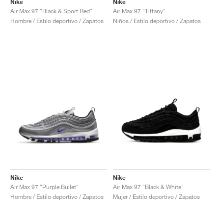
Nike
Nike
Air Max 97 "Black & Sport Red"
Air Max 97 "Tiffany"
Hombre / Estilo deportivo / Zapatos
Niños / Estilo deportivo / Zapatos
Nike
Nike
Air Max 97 "Purple Bullet"
Air Max 97 "Black & White"
Hombre / Estilo deportivo / Zapatos
Mujer / Estilo deportivo / Zapatos