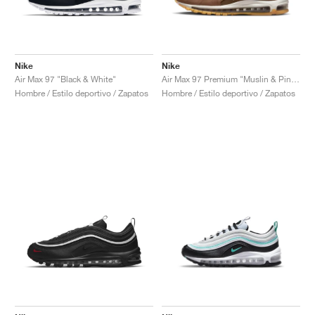
Nike
Nike
Air Max 97 "Black & White"
Air Max 97 Premium "Muslin & Pink Foam"
Hombre / Estilo deportivo / Zapatos
Hombre / Estilo deportivo / Zapatos