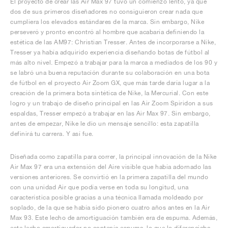
El proyecto de crear las Air Max 97 tuvo un comienzo lento, ya que
dos de sus primeros diseñadores no consiguieron crear nada que
cumpliera los elevados estándares de la marca. Sin embargo, Nike
perseveró y pronto encontró al hombre que acabaría definiendo la
estética de las AM97: Christian Tresser. Antes de incorporarse a Nike,
Tresser ya había adquirido experiencia diseñando botas de fútbol al
más alto nivel. Empezó a trabajar para la marca a mediados de los 90 y
se labró una buena reputación durante su colaboración en una bota
de fútbol en el proyecto Air Zoom GX, que más tarde daría lugar a la
creación de la primera bota sintética de Nike, la Mercurial. Con este
logro y un trabajo de diseño principal en las Air Zoom Spiridon a sus
espaldas, Tresser empezó a trabajar en las Air Max 97. Sin embargo,
antes de empezar, Nike le dio un mensaje sencillo: esta zapatilla
definirá tu carrera. Y así fue.
Diseñada como zapatilla para correr, la principal innovación de la Nike
Air Max 97 era una extensión del Aire visible que había adornado las
versiones anteriores. Se convirtió en la primera zapatilla del mundo
con una unidad Air que podía verse en toda su longitud, una
característica posible gracias a una técnica llamada moldeado por
soplado, de la que se había sido pionero cuatro años antes en la Air
Max 93. Este lecho de amortiguación también era de espuma. Además,
este lecho amortiguador no contenía espuma, lo que lo diferenciaba