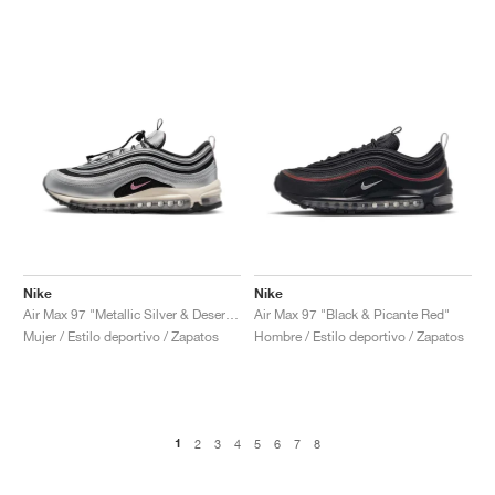
Nike
Nike
Air Max 97 "Metallic Silver & Desert Berry"
Air Max 97 "Black & Picante Red"
Mujer / Estilo deportivo / Zapatos
Hombre / Estilo deportivo / Zapatos
1
2
3
4
5
6
7
8