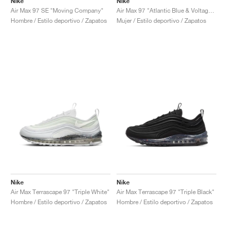
Nike
Nike
Air Max 97 SE "Moving Company"
Air Max 97 "Atlantic Blue & Voltage Yellow"
Hombre / Estilo deportivo / Zapatos
Mujer / Estilo deportivo / Zapatos
Nike
Nike
Air Max Terrascape 97 "Triple White"
Air Max Terrascape 97 "Triple Black"
Hombre / Estilo deportivo / Zapatos
Hombre / Estilo deportivo / Zapatos