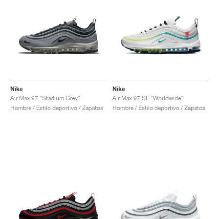
Nike
Nike
Air Max 97 "Stadium Grey"
Air Max 97 SE "Worldwide"
Hombre / Estilo deportivo / Zapatos
Hombre / Estilo deportivo / Zapatos