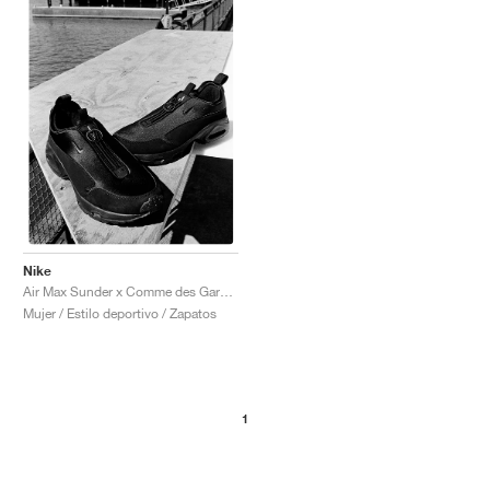
Nike
Air Max Sunder x Comme des Garçons Homme Plus "Black"
Mujer / Estilo deportivo / Zapatos
1