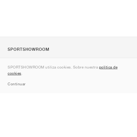
SPORTSHOWROOM
Quienes somos
SPORTSHOWROOM utiliza cookies. Sobre nuestra
política de
Contacto
cookies
.
Sitemap
Continuar
Marcas
Nike
Jordan
adidas
New Balance