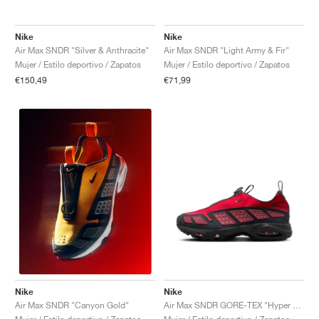
Nike
Nike
Air Max SNDR "Silver & Anthracite"
Air Max SNDR "Light Army & Fir"
Mujer / Estilo deportivo / Zapatos
Mujer / Estilo deportivo / Zapatos
€150,49
€71,99
Nike
Nike
Air Max SNDR GORE-TEX "Hyper Crimson"
Air Max SNDR "Canyon Gold"