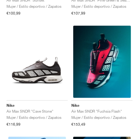
Air Max SNDR "Sunset"
Air Max SNDR "Pine Green & Seaweed"
Mujer / Estilo deportivo / Zapatos
Mujer / Estilo deportivo / Zapatos
€100,99
€107,99
Nike
Nike
Air Max SNDR "Cave Stone"
Air Max SNDR "Fuchsia Flash"
Mujer / Estilo deportivo / Zapatos
Mujer / Estilo deportivo / Zapatos
€116,99
€153,49