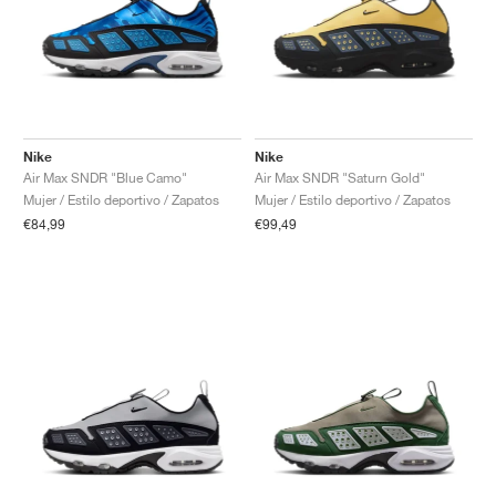
Nike
Nike
Air Max SNDR "Blue Camo"
Air Max SNDR "Saturn Gold"
Mujer / Estilo deportivo / Zapatos
Mujer / Estilo deportivo / Zapatos
€84,99
€99,49