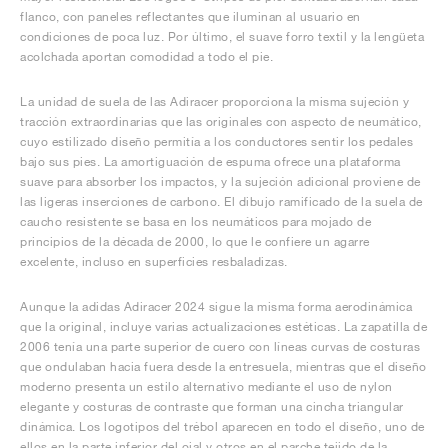
flanco, con paneles reflectantes que iluminan al usuario en
condiciones de poca luz. Por último, el suave forro textil y la lengüeta
acolchada aportan comodidad a todo el pie.
La unidad de suela de las Adiracer proporciona la misma sujeción y
tracción extraordinarias que las originales con aspecto de neumático,
cuyo estilizado diseño permitía a los conductores sentir los pedales
bajo sus pies. La amortiguación de espuma ofrece una plataforma
suave para absorber los impactos, y la sujeción adicional proviene de
las ligeras inserciones de carbono. El dibujo ramificado de la suela de
caucho resistente se basa en los neumáticos para mojado de
principios de la década de 2000, lo que le confiere un agarre
excelente, incluso en superficies resbaladizas.
Aunque la adidas Adiracer 2024 sigue la misma forma aerodinámica
que la original, incluye varias actualizaciones estéticas. La zapatilla de
2006 tenía una parte superior de cuero con líneas curvas de costuras
que ondulaban hacia fuera desde la entresuela, mientras que el diseño
moderno presenta un estilo alternativo mediante el uso de nylon
elegante y costuras de contraste que forman una cincha triangular
dinámica. Los logotipos del trébol aparecen en todo el diseño, uno de
ellos en la parte inferior del ojal y otros en el parche tejido de la