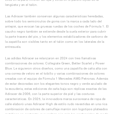
lengüeta y en el talón.
Las Adiracer también conservan algunas características heredadas,
sobre todo los semicírculos de goma con la marca a cada lado del
antepié, que evocan las gruesas ruedas de los coches de Fórmula 1. El
caucho negro también se extiende desde la suela exterior para cubrir
la parte trasera del pie, y los elementos estabilizadores de carbono de
la zapatilla son visibles tanto en el talón como en los laterales de la
entresuela.
Las adidas Adiracer se relanzaron en 2024 con tres llamativas
combinaciones de colores: Collegiate Green, Better Scarlet y Power
Blue. Le siguieron otros diseños, como una zapatilla de caña alta con
una correa de velcro en el tobillo y varias combinaciones de colores
creadas con el equipo de Fórmula 1 Mercedes AMG Petronas. Además
de estar decoradas con los elegantes tonos negro y verde azulado de
la escudería, estas ediciones de caña baja son réplicas exactas de las
Adiracer de 2006, con la parte superior de piel y las costuras
características. En 2025, la innovadora marca surcoreana de ropa de
calle elaboró unas Adiracer High de estilo rudo revestidas en una rica
combinación de colores de camuflaje marrón con logotipos plateados