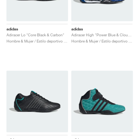
adidas
adidas
Adiracer Lo "Core Black & Carbon"
Adiracer High "Power Blue & Cloud White"
Hombre & Mujer / Estilo deportivo / Zapatos
Hombre & Mujer / Estilo deportivo / Zapatos