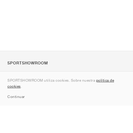
SPORTSHOWROOM
Quienes somos
SPORTSHOWROOM utiliza cookies. Sobre nuestra
política de
Contacto
cookies
.
Sitemap
Continuar
Marcas
Nike
Jordan