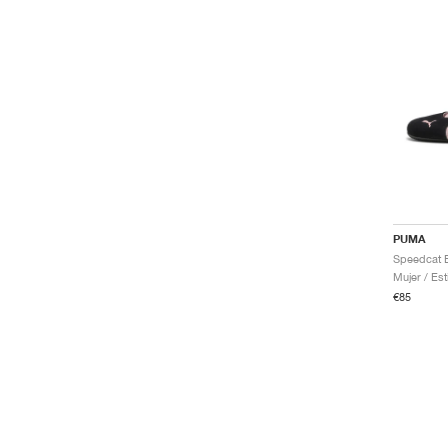
PUMA
Mujer / Est
€85