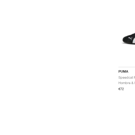
PUMA
Speedcat P
€72