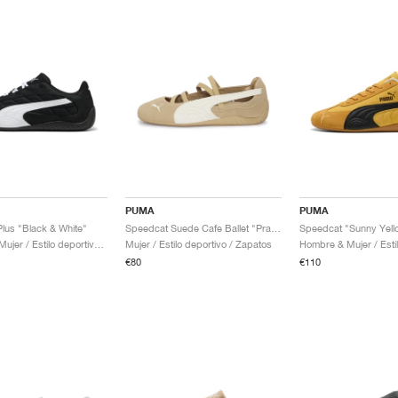
PUMA
PUMA
lus "Black & White"
Speedcat Suede Cafe Ballet "Prairie Tan & Warm White"
Speedcat "Sunny Yell
Hombre & Mujer / Estilo deportivo / Zapatos
Mujer / Estilo deportivo / Zapatos
€80
€110