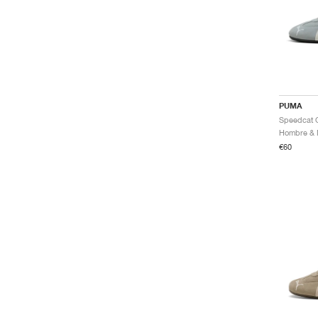
PUMA
Speedcat 
€60