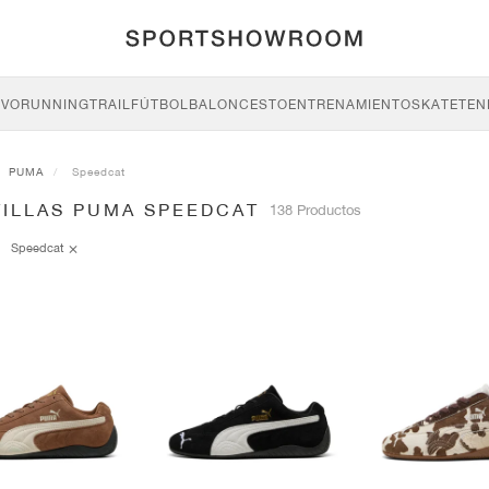
IVO
RUNNING
TRAIL
FÚTBOL
BALONCESTO
ENTRENAMIENTO
SKATE
TEN
PUMA
Speedcat
TILLAS PUMA SPEEDCAT
138 Productos
Speedcat