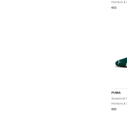
€50
PUMA
€80