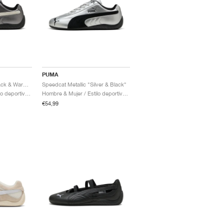
PUMA
Speedcat Metallic "Black & Warm White"
Speedcat Metallic "Silver & Black"
Hombre & Mujer / Estilo deportivo / Zapatos
Hombre & Mujer / Estilo deportivo / Zapatos
€54,99