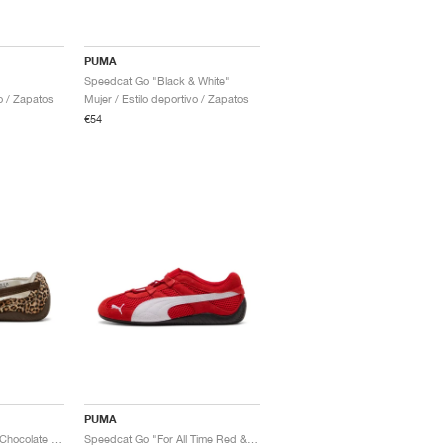
PUMA
Speedcat Go "Black & White"
vo / Zapatos
Mujer / Estilo deportivo / Zapatos
€54
PUMA
Speedcat Wild Ballet "Chocolate & Warm White"
Speedcat Go "For All Time Red & White"