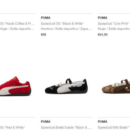
PUMA
PUMA
Speedcat OG "Haute Coffee & Frosted Ivory"
Speedcat OG "Black & White"
Speedcat "Cow Print"
Hombre & Mujer / Estilo deportivo / Zapatos
Hombre / Estilo deportivo / Zapatos
Mujer / Estilo deporti
€88
€64,99
PUMA
PUMA
OG "Red & White"
Speedcat Ballet Suede "Black & White"