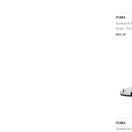
PUMA
Mujer / Est
€93,49
PUMA
Speedcat L