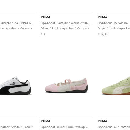
PUMA
PUMA
Speedcat Elevated "Ice Coffee & Alpine Snow"
Speedcat Elevated "Warm White & Ice Coffee"
ilo deportivo / Zapatos
Mujer / Estilo deportivo / Zapatos
Mujer / Estilo deporti
€66
€55,99
PUMA
PUMA
eather "White & Black"
Speedcat Ballet Suede "Whisp Of Pink & White"