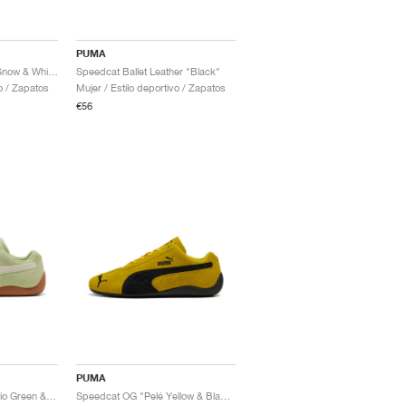
PUMA
Speedcat Go "Alpine Snow & White"
Speedcat Ballet Leather "Black"
vo / Zapatos
Mujer / Estilo deportivo / Zapatos
€56
PUMA
Speedcat OG "Pistachio Green & Warm White"
Speedcat OG "Pelé Yellow & Black"