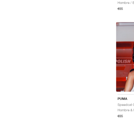
€65
PUMA
Speedcat O
€65