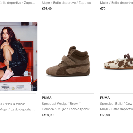
Hombre / Estilo deportivo / Zapatos
Mujer / Estilo deportivo / Zapatos
Mujer / Estilo deporti
€76,49
€70
PUMA
PUMA
Speedcat Wedge "Brown"
Speedcat Ballet "Cow 
G "Pink & White"
Hombre & Mujer / Estilo deportivo / Zapatos
Mujer / Estilo deporti
Hombre & Mujer / Estilo deportivo / Zapatos
€129,99
€65,99