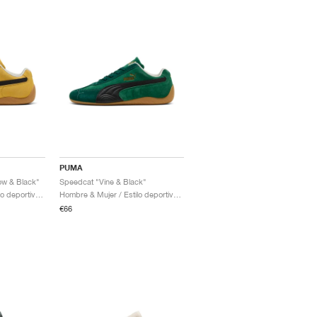
PUMA
ow & Black"
Speedcat "Vine & Black"
Hombre & Mujer / Estilo deportivo / Zapatos
Hombre & Mujer / Estilo deportivo / Zapatos
€66