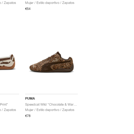
vo / Zapatos
Mujer / Estilo deportivo / Zapatos
€54
PUMA
Print"
Speedcat Wild "Chocolate & Warm White"
vo / Zapatos
Mujer / Estilo deportivo / Zapatos
€78