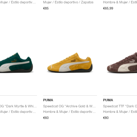
Hombre & Mujer / Estilo deportivo / Zapatos
Mujer / Estilo deportivo / Zapatos
€85
€65,99
PUMA
PUMA
Speedcat OG "Dark Myrtle & White"
Speedcat OG "Archive Gold & White"
Hombre & Mujer / Estilo deportivo / Zapatos
Hombre & Mujer / Estilo deportivo / Zapatos
€60
€80