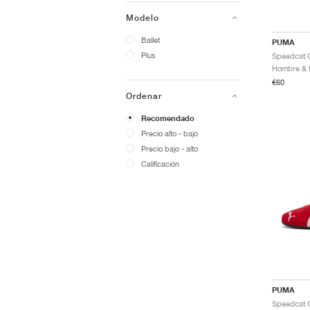
Modelo
Ballet
PUMA
Plus
€60
Ordenar
Recomendado
Precio alto - bajo
Precio bajo - alto
Calificación
PUMA
Speedcat 