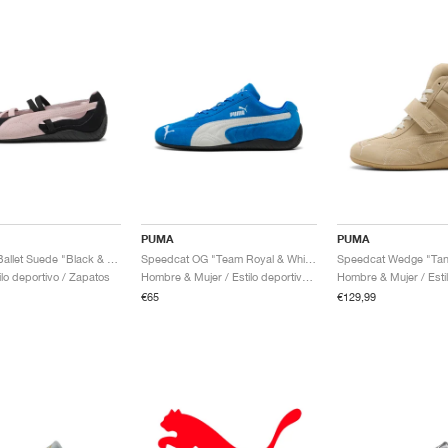
PUMA
PUMA
Speedcat Ballet Suede "Black & Mauve Mist"
Speedcat OG "Team Royal & White"
Speedcat Wedge "Tan
ilo deportivo / Zapatos
Hombre & Mujer / Estilo deportivo / Zapatos
€65
€129,99