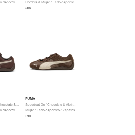
Hombre & Mujer / Estilo deportivo / Zapatos
Hombre & Mujer / Estilo deportivo / Zapatos
€66
PUMA
Speedcat TTF "Dark Chocolate & Frosted Ivory"
Speedcat Go "Chocolate & Alpine Snow"
Hombre & Mujer / Estilo deportivo / Zapatos
Mujer / Estilo deportivo / Zapatos
€90