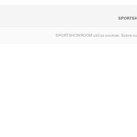
SPORTS
Quienes s
SPORTSHOWROOM utiliza cookies. Sobre nu
Contacto
Sitemap