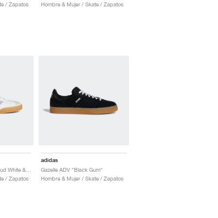
te / Zapatos
Hombre & Mujer / Skate / Zapatos
adidas
Nora Gazelle ADV "Cloud White & Soft Vision"
Gazelle ADV "Black Gum"
te / Zapatos
Hombre & Mujer / Skate / Zapatos