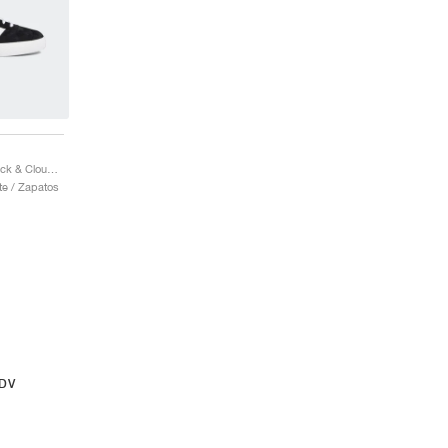
Gazelle ADV "Core Black & Cloud White"
te / Zapatos
ADV