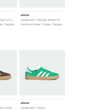
adidas
Gazelle ADV "Shadow Red & Crystal White"
Gazelle ADV "Wonder White & Preloved Blue"
te / Zapatos
Hombre & Mujer / Skate / Zapatos
adidas
Gazelle ADV "Dark Brown & Preloved Yellow"
Gazelle ADV "Green"