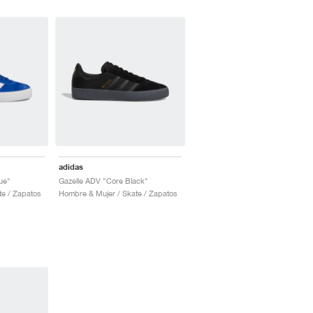
adidas
ue"
Gazelle ADV "Core Black"
te / Zapatos
Hombre & Mujer / Skate / Zapatos