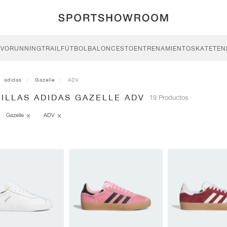
IVO
RUNNING
TRAIL
FÚTBOL
BALONCESTO
ENTRENAMIENTO
SKATE
TEN
adidas
Gazelle
ADV
ILLAS ADIDAS GAZELLE ADV
19 Productos
Gazelle
ADV