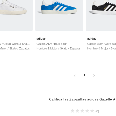
adidas
adidas
Gazelle ADV "Cloud White & Shadow Olive"
Gazelle ADV "Blue Bird"
ujer / Skate / Zapatos
Hombre & Mujer / Skate / Zapatos
Hombre & Mujer / Ska
1
Califica las Zapatillas adidas Gazelle 
(0)