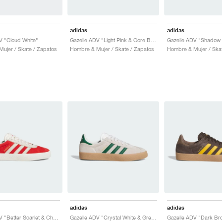
adidas
adidas
V "Cloud White"
Gazelle ADV "Light Pink & Core Black"
ujer / Skate / Zapatos
Hombre & Mujer / Skate / Zapatos
Hombre & Mujer / Ska
adidas
adidas
Gazelle ADV "Better Scarlet & Chalk White"
Gazelle ADV "Crystal White & Green"