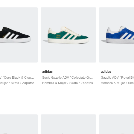
adidas
adidas
Gazelle ADV "Core Black & Cloud White"
Suciu Gazelle ADV "Collegiate Green"
Gazelle ADV "Royal Bl
ujer / Skate / Zapatos
Hombre & Mujer / Skate / Zapatos
Hombre & Mujer / Ska