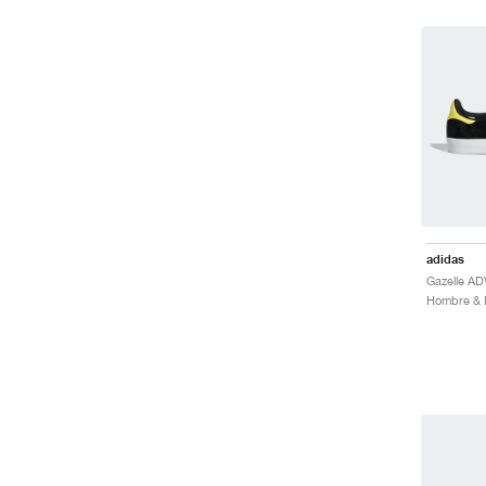
adidas
Hombre & M