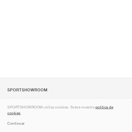
SPORTSHOWROOM
Quienes somos
SPORTSHOWROOM utiliza cookies. Sobre nuestra
política de
Contacto
cookies
.
Sitemap
Continuar