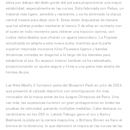
eleva por debajo del dedo gordo del pie para proporcionar una mayor
estabilidad, especialmente en las curvas. Está fabricada con Pebax, un
material más ligero, sensible y resistente, y se ha eliminado la clavija
central trasera para dejar solo 6. Estas están dispuestas de manera
que los atletas puedan mantener al menos 3 de ellas en contacto con
el suelo en todo momento para obtener una tracción óptima, con
nodos redondeados que ofrecen un agarre secundario. La Flyplate
actualizada se adapta a esta nueva suela, mientras que la parte
superior mejorada incorpora hilos Flyweave ligeros y bandas
dinámicas cortadas en diagonal a lo largo de los laterales para
estabilizar el pie. Su espacio interior también se ha rediseñado,
proporcionando un ajuste seguro y firme a una gama más amplia de
formas de pie.
Las Nike Maxfly 2 formaron parte del Blueprint Pack en julio de 2024,
que presentó el calzado deportivo con amortiguación Air más
innovador de la marca antes de los Juegos Olímpicos de París. Una
vez más, las superpicas tuvieron un gran protagonismo en todas las
pruebas de velocidad, ganando múltiples medallas. Cabe destacar su
rendimiento en los 200 m. Letsile Tebogo ganó el oro y Kenny
Bednarek la plata en la carrera masculina, y Brittany Brown se llevó el
bronce en la femenina, lo que demostró la mejora en las curvas de las