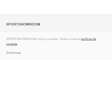
SPORTSHOWROOM
Quienes somos
SPORTSHOWROOM utiliza cookies. Sobre nuestra
política de
Contacto
cookies
.
Sitemap
Continuar
Marcas
Nike
Jordan
adidas
New Balance
ASICS
PUMA