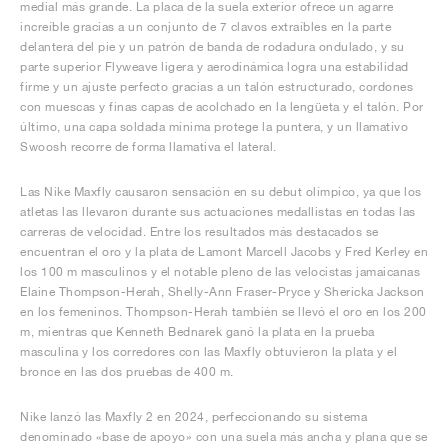
medial más grande. La placa de la suela exterior ofrece un agarre
increíble gracias a un conjunto de 7 clavos extraíbles en la parte
delantera del pie y un patrón de banda de rodadura ondulado, y su
parte superior Flyweave ligera y aerodinámica logra una estabilidad
firme y un ajuste perfecto gracias a un talón estructurado, cordones
con muescas y finas capas de acolchado en la lengüeta y el talón. Por
último, una capa soldada mínima protege la puntera, y un llamativo
Swoosh recorre de forma llamativa el lateral.
Las Nike Maxfly causaron sensación en su debut olímpico, ya que los
atletas las llevaron durante sus actuaciones medallistas en todas las
carreras de velocidad. Entre los resultados más destacados se
encuentran el oro y la plata de Lamont Marcell Jacobs y Fred Kerley en
los 100 m masculinos y el notable pleno de las velocistas jamaicanas
Elaine Thompson-Herah, Shelly-Ann Fraser-Pryce y Shericka Jackson
en los femeninos. Thompson-Herah también se llevó el oro en los 200
m, mientras que Kenneth Bednarek ganó la plata en la prueba
masculina y los corredores con las Maxfly obtuvieron la plata y el
bronce en las dos pruebas de 400 m.
Nike lanzó las Maxfly 2 en 2024, perfeccionando su sistema
denominado «base de apoyo» con una suela más ancha y plana que se