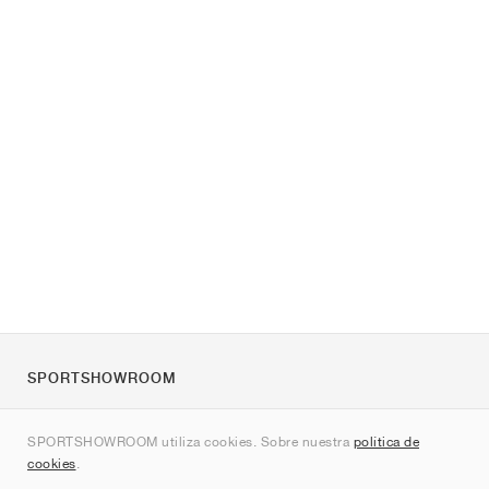
SPORTSHOWROOM
Quienes somos
SPORTSHOWROOM utiliza cookies. Sobre nuestra
política de
Contacto
cookies
.
Sitemap