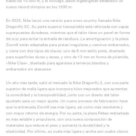
hasta los 10 000 m, y el noruego Jakob Ingebrigtsen estableció un
nuevo récord olímpico en los 1500 m.
En 2023, Nike lanzó una versión para cross country llamada Nike
Dragonfly XC. Su parte superior transpirable está reforzada con capas
superpuestas duraderas, mientras que el talón tiene un panel en forma
de cruz para evitar la entrada de residuos. La amortiguación y la placa
ZoomX están adaptadas para pistas irregulares y caminos embarrados,
y viene con dos tipos de clavos: uno de 9 mm estilo pista, diseñado
para superficies duras y secas, y otro de 13 mm en forma de pirámide,
«Nike Claw», diseñado para agarrarse a terrenos blandos y
embarrados sin atascarse.
Un año más tarde, salió al mercado la Nike Dragonfly 2, con una parte
superior de malla ligera que incorpora hilos mejorados que aumentan
la comodidad y la transpirabilidad, junto con un diseño del talón
ajustado para un mejor ajuste. Un nuevo proceso de fabricación hace
que la entresuela ZoomX sea más ligera, así como más resistente y
con mayor retorno de energía. Por su parte, la placa Pebax rediseñada
es más estable y propulsora, con una nueva composición de
materiales que reduce el peso y aumenta la durabilidad y la
elasticidad. Por último, su suela más ligera y ancha con cuatro clavos