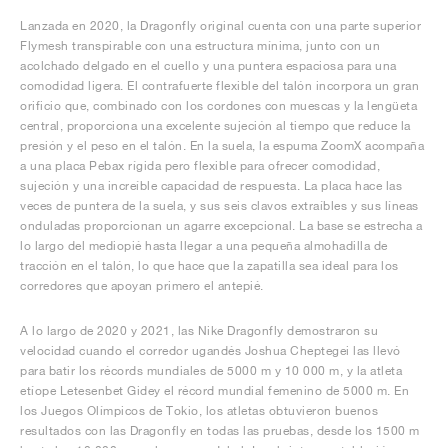
Lanzada en 2020, la Dragonfly original cuenta con una parte superior
Flymesh transpirable con una estructura mínima, junto con un
acolchado delgado en el cuello y una puntera espaciosa para una
comodidad ligera. El contrafuerte flexible del talón incorpora un gran
orificio que, combinado con los cordones con muescas y la lengüeta
central, proporciona una excelente sujeción al tiempo que reduce la
presión y el peso en el talón. En la suela, la espuma ZoomX acompaña
a una placa Pebax rígida pero flexible para ofrecer comodidad,
sujeción y una increíble capacidad de respuesta. La placa hace las
veces de puntera de la suela, y sus seis clavos extraíbles y sus líneas
onduladas proporcionan un agarre excepcional. La base se estrecha a
lo largo del mediopié hasta llegar a una pequeña almohadilla de
tracción en el talón, lo que hace que la zapatilla sea ideal para los
corredores que apoyan primero el antepié.
A lo largo de 2020 y 2021, las Nike Dragonfly demostraron su
velocidad cuando el corredor ugandés Joshua Cheptegei las llevó
para batir los récords mundiales de 5000 m y 10 000 m, y la atleta
etíope Letesenbet Gidey el récord mundial femenino de 5000 m. En
los Juegos Olímpicos de Tokio, los atletas obtuvieron buenos
resultados con las Dragonfly en todas las pruebas, desde los 1500 m