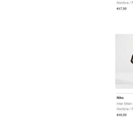
€47,99
Nike
€49,99