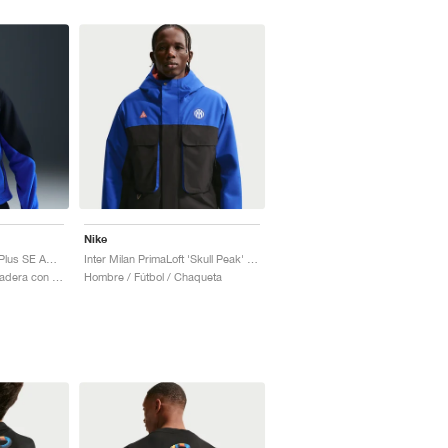
Nike
Inter Milan 'Wolf Tree' Plus SE ACG Full-Zip "Black & Hyper Blue"
Inter Milan PrimaLoft 'Skull Peak' SE ACG Storm-FIT "Hyper Blue & Safety Orange"
Hombre / Fútbol / Sudadera con capucha
Hombre / Fútbol / Chaqueta