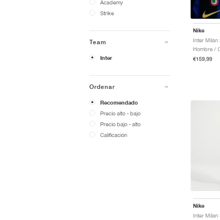
Academy
Strike
Nike
Team
Hombre / 
Inter
€159,99
Ordenar
Recomendado
Precio alto - bajo
Precio bajo - alto
Calificación
Nike