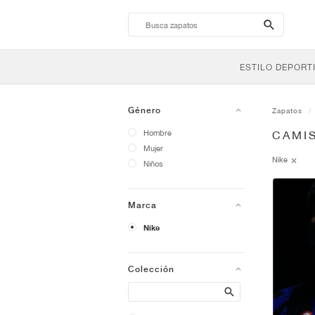
search-
btn
ESTILO DEPORT
Género
Zapatos
Hombre
CAMI
Mujer
Nike
Niños
Marca
Nike
Colección
Search