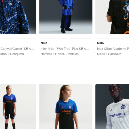
Nike
Nike
Inter Milan 'Canwell Glacier' SE ACG Therma-FIT ADV "White & Hyper Blue"
Inter Milan 'Wolf Tree' Plus SE ACG Fleece "Hyper Blue & Safety Orange"
útbol / Chaqueta
Hombre / Fútbol / Pantalon
Niños / Camiseta