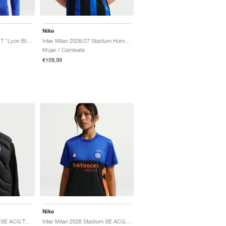
Nike
Inter Milan Strike Dri-FIT "Lyon Blue & Blue Void"
Inter Milan 2026/27 Stadium Home Dri-FIT Replica "Lyon Blue & Black"
Mujer / Camiseta
€109,99
Nike
Inter Milan 'Lava Flow' SE ACG Therma-FIT ADV "Black & Safety Orange"
Inter Milan 2026 Stadium SE ACG Dri-FIT Replica "Hyper Blue & Safety Orange"