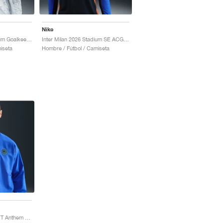
Nike
Inter Milan 2026 Stadium Goalkeeper SE ACG Dri-FIT Replica "White & Hyper Blue"
Inter Milan 2026 Stadium SE ACG Dri-FIT Replica "Hyper Blue & Safety Orange"
iseta
Hombre / Fútbol / Camiseta
Inter Milan Strike Dri-FIT Anthem "Lyon Blue & Black"