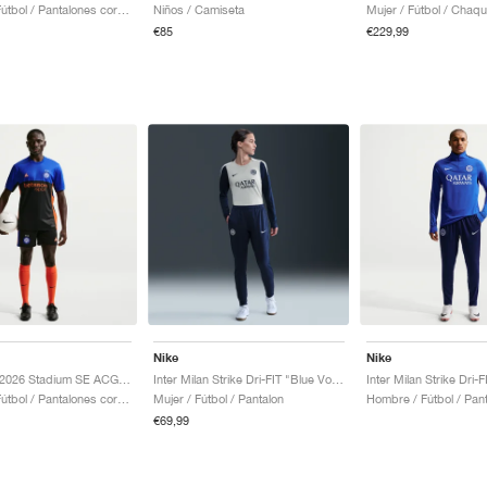
Hombre / Fútbol / Pantalones cortos
Niños / Camiseta
Mujer / Fútbol / Chaqu
€85
€229,99
Nike
Nike
Inter Milan 2026 Stadium SE ACG Dri-FIT Replica "Black & Safety Orange"
Inter Milan Strike Dri-FIT "Blue Void & Ghost Aqua"
Hombre / Fútbol / Pantalones cortos
Mujer / Fútbol / Pantalon
Hombre / Fútbol / Pan
€69,99