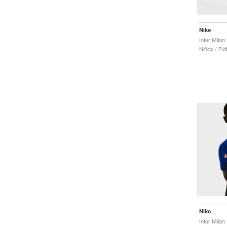
Nike
Niños / Fút
Nike