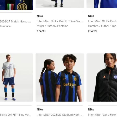
Nike
Nike
Inter Milan Strike Dri-FIT "Blue Void & Lyon Blue"
Inter Milan 2026/27 Match Home Aero-FIT Authentic "Lyon Blue & Black"
Mujer / Fútbol / Pantalon
Hombre / Fútbol / Top
Camiseta
€74,99
€74,99
Nike
Nike
Inter Milan Strike Dri-FIT "Blue Void & Lyon Blue"
Inter Milan 2026/27 Stadium Home Dri-FIT Replica "Lyon Blue & Black"