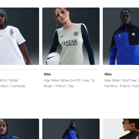
Nike
Nike
n ACG "White"
Inter Milan Strike Dri-FIT Crew "Grey Haze & Blue Void"
útbol / Camiseta
Mujer / Fútbol / Top