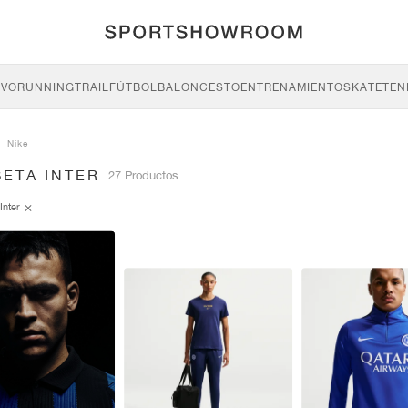
IVO
RUNNING
TRAIL
FÚTBOL
BALONCESTO
ENTRENAMIENTO
SKATE
TEN
Nike
SETA INTER
27 Productos
Inter