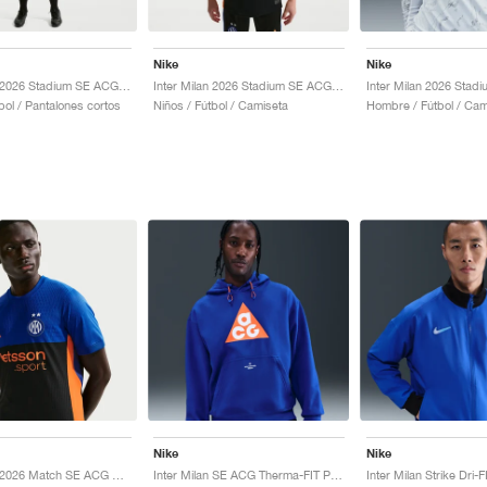
Nike
Nike
Inter Milan 2026 Stadium SE ACG Dri-FIT Replica "Black & Safety Orange"
Inter Milan 2026 Stadium SE ACG Dri-FIT Replica "Hyper Blue & Safety Orange"
bol / Pantalones cortos
Niños / Fútbol / Camiseta
Hombre / Fútbol / Cam
Nike
Nike
Inter Milan 2026 Match SE ACG Dri-FIT ADV Authentic "Hyper Blue & Safety Orange"
Inter Milan SE ACG Therma-FIT Pullover "Hyper Blue & Safety Orange"