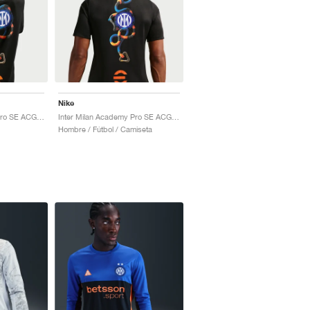
Nike
Inter Milan Academy Pro SE ACG Dri-FIT Pre-Match "Black & Safety Orange"
Inter Milan Academy Pro SE ACG Dri-FIT Pre-Match "Black & Safety Orange"
Hombre / Fútbol / Camiseta