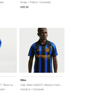
eta
Mujer / Fútbol / Camiseta
€99,99
Nike
Inter Milan Strike Dri-FIT "Blue Void & Lyon Blue"
Inter Milan 2026/27 Stadium Home Dri-FIT Replica "Lyon Blue & Black"
talon
Hombre / Camiseta