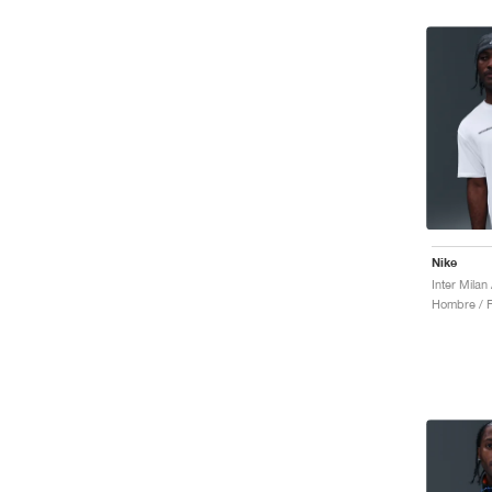
Nike
Inter Mila
Hombre / F