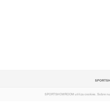
SPORTS
Quienes s
SPORTSHOWROOM utiliza cookies. Sobre nu
Contacto
Sitemap