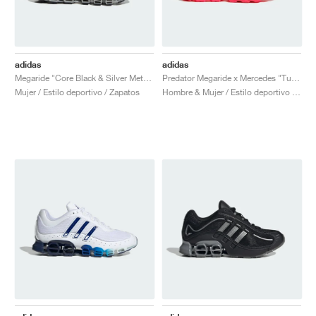
adidas
adidas
Megaride "Core Black & Silver Metallic"
Predator Megaride x Mercedes "Turbo & Core Black"
Mujer / Estilo deportivo / Zapatos
Hombre & Mujer / Estilo deportivo / Zapatos