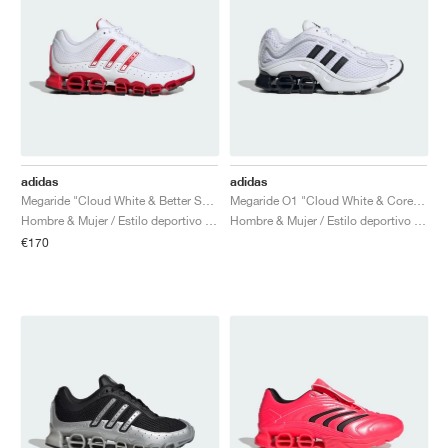
adidas
adidas
Megaride "Cloud White & Better Scarlet"
Megaride O1 "Cloud White & Core Black"
Hombre & Mujer / Estilo deportivo / Zapatos
Hombre & Mujer / Estilo deportivo / Zapatos
€170