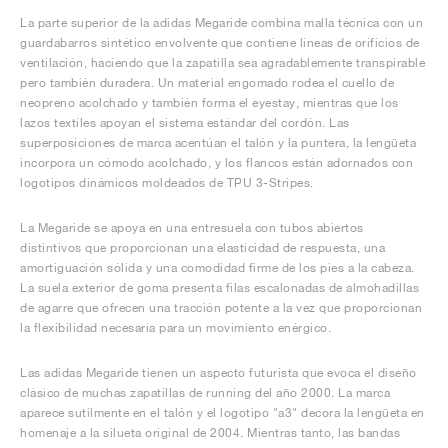
La parte superior de la adidas Megaride combina malla técnica con un
guardabarros sintético envolvente que contiene líneas de orificios de
ventilación, haciendo que la zapatilla sea agradablemente transpirable
pero también duradera. Un material engomado rodea el cuello de
neopreno acolchado y también forma el eyestay, mientras que los
lazos textiles apoyan el sistema estándar del cordón. Las
superposiciones de marca acentúan el talón y la puntera, la lengüeta
incorpora un cómodo acolchado, y los flancos están adornados con
logotipos dinámicos moldeados de TPU 3-Stripes.
La Megaride se apoya en una entresuela con tubos abiertos
distintivos que proporcionan una elasticidad de respuesta, una
amortiguación sólida y una comodidad firme de los pies a la cabeza.
La suela exterior de goma presenta filas escalonadas de almohadillas
de agarre que ofrecen una tracción potente a la vez que proporcionan
la flexibilidad necesaria para un movimiento enérgico.
Las adidas Megaride tienen un aspecto futurista que evoca el diseño
clásico de muchas zapatillas de running del año 2000. La marca
aparece sutilmente en el talón y el logotipo "a3" decora la lengüeta en
homenaje a la silueta original de 2004. Mientras tanto, las bandas