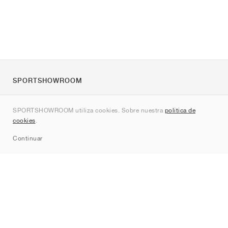
SPORTSHOWROOM
Quienes somos
SPORTSHOWROOM utiliza cookies. Sobre nuestra
política de
Contacto
cookies
.
Sitemap
Continuar
Marcas
Nike
Jordan
adidas
New Balance