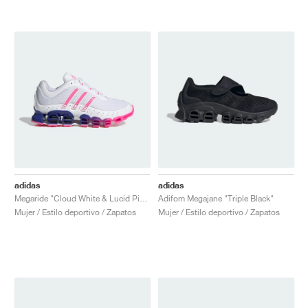
adidas
adidas
Megaride "Cloud White & Lucid Pink"
Adifom Megajane "Triple Black"
Mujer / Estilo deportivo / Zapatos
Mujer / Estilo deportivo / Zapatos