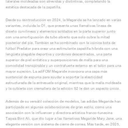
laterales moldeadas son atrevidas y distintivas, completando la
estética destacada de la zapatilla.
Desde su reintroducción en 2024, la Megaride se ha lanzado en varias
variantes, incluida la O1, que presenta unas llamativas líneas de
diseño curvilíneas y elementos soldados en la parte superior junto
con una amortiguación de tubo abierto que solo cubre la mitad
posterior del pie. También se ha combinado con la icónica bota de
fútbol Predator para crear una estimulante zapatilla híbrida con una
lengüeta plegable deportiva y cordones descentrados, una parte
superior de piel sintética y superposiciones de malla para una
comodidad transpirable y un contrafuerte externo en el talón para una
mayor sujeción. La adiFOM Megaride incorpora una capa más
sustancial de espuma para ayudar a soportar la elasticidad
estructurada de la entresuela original, mientras que la malla moldeada
y la cubierta con cremallera de la edición S2 le dan un aspecto único.
Además de su versátil colección de modelos, las adidas Megaride han
participado en algunas colaboraciones de gran estilo, como una
asociación con la influencer y directora artística franco-tunecina
Taqwa Bint Ali, que dio lugar a las llamativas Megaride Mary Jane, una
elegante versión con sistema de cierre de correa. Más tarde, en 2025,