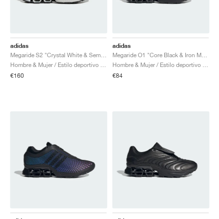
adidas
adidas
Megaride S2 "Crystal White & Semi Solar Yellow"
Megaride O1 "Core Black & Iron Metallic"
Hombre & Mujer / Estilo deportivo / Zapatos
Hombre & Mujer / Estilo deportivo / Zapatos
€160
€84