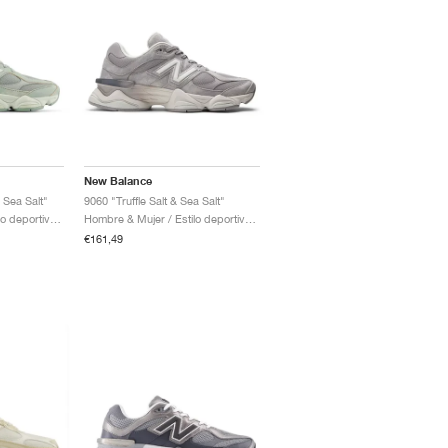
New Balance
Sea Salt"
9060 "Truffle Salt & Sea Salt"
Hombre & Mujer / Estilo deportivo / Zapatos
Hombre & Mujer / Estilo deportivo / Zapatos
€161,49