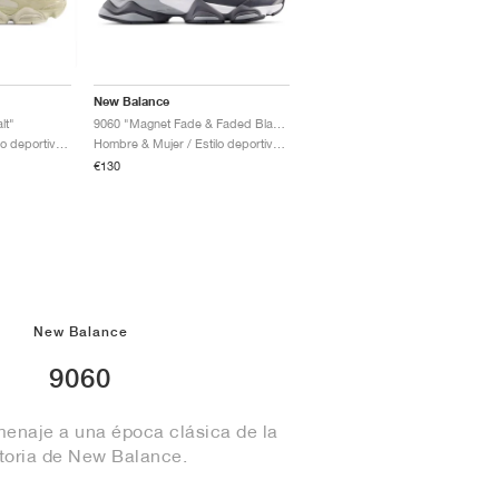
New Balance
lt"
9060 "Magnet Fade & Faded Black"
Hombre & Mujer / Estilo deportivo / Zapatos
Hombre & Mujer / Estilo deportivo / Zapatos
€130
New Balance
9060
enaje a una época clásica de la
storia de New Balance.