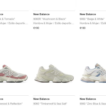
nce
New Balance
New Balance
k & Tornado"
9060R "Mushroom & Black"
9060 "Beige & White"
Hombre & Mujer / Estilo deportivo / Zapatos
Hombre & Mujer / Estilo deportivo / Zapatos
€190
€190
nce
New Balance
New Balance
wood & Reflection"
9060 "Timberwolf & Sea Salt"
9060 "Zinc Blue & Sea 