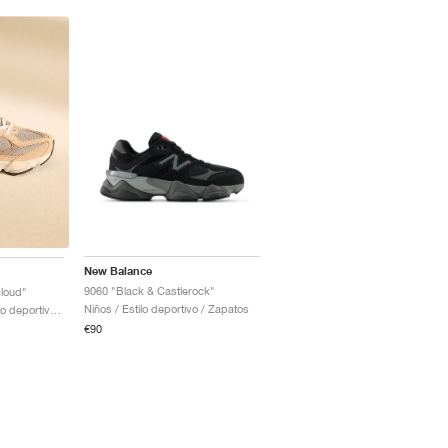
New Balance
9060 "Black & Castlerock"
loud"
Niños / Estilo deportivo / Zapatos
Hombre & Mujer / Estilo deportivo / Zapatos
€90