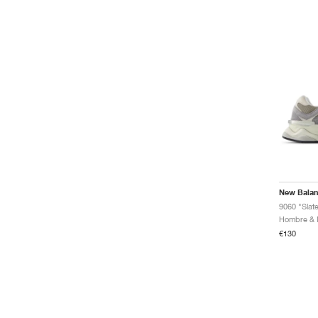
New Bala
9060 "Slat
€130