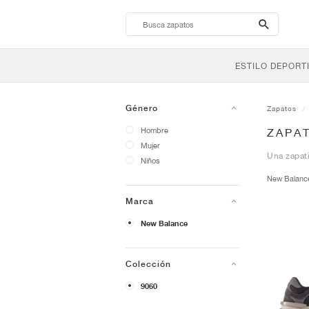
search-
btn
ESTILO DEPORT
Género
Zapatos
Hombre
ZAPA
Mujer
Una zapati
Niños
New Balan
Marca
New Balance
Colección
9060