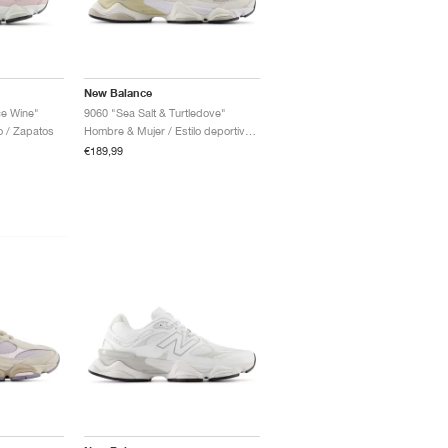
New Balance
ce Wine"
9060 "Sea Salt & Turtledove"
vo / Zapatos
Hombre & Mujer / Estilo deportivo / Zapatos
€189,99