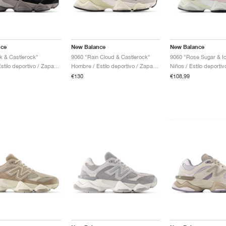
nce
New Balance
New Balance
k & Castlerock"
9060 "Rain Cloud & Castlerock"
9060 "Rose Sugar & I
Hombre / Estilo deportivo / Zapatos
Hombre / Estilo deportivo / Zapatos
Niños / Estilo deporti
€130
€108,99