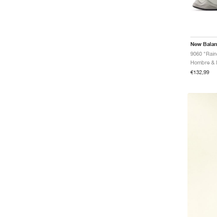
New Bala
9060 "Rainc
€132,99