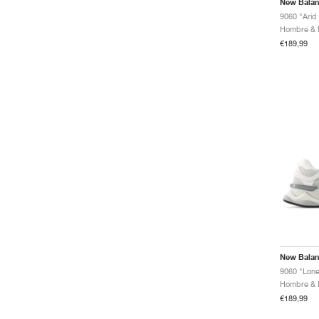
New Bala
9060 "Arid
€189,99
New Bala
9060 "Lone
€189,99