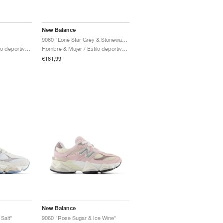
New Balance
9060 "Lone Star Grey & Stoneware"
Hombre & Mujer / Estilo deportivo / Zapatos
Hombre & Mujer / Estilo deportivo / Zapatos
€161,99
New Balance
Salt"
9060 "Rose Sugar & Ice Wine"