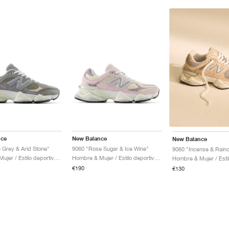
nce
New Balance
New Balance
e Grey & Arid Stone"
9060 "Rose Sugar & Ice Wine"
9060 "Incense & Rainc
Hombre & Mujer / Estilo deportivo / Zapatos
Hombre & Mujer / Estilo deportivo / Zapatos
€190
€130