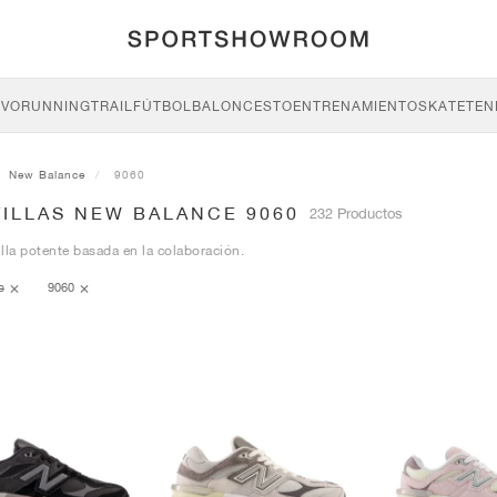
IVO
RUNNING
TRAIL
FÚTBOL
BALONCESTO
ENTRENAMIENTO
SKATE
TEN
New Balance
9060
TILLAS NEW BALANCE 9060
232 Productos
lla potente basada en la colaboración.
ce
9060