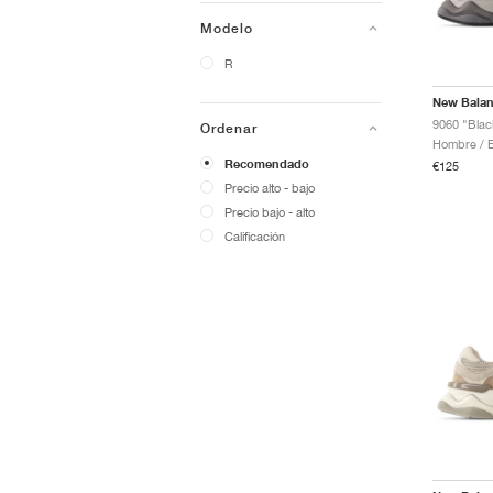
Modelo
R
New Bala
9060 "Blac
Ordenar
Recomendado
€125
Precio alto - bajo
Precio bajo - alto
Calificación