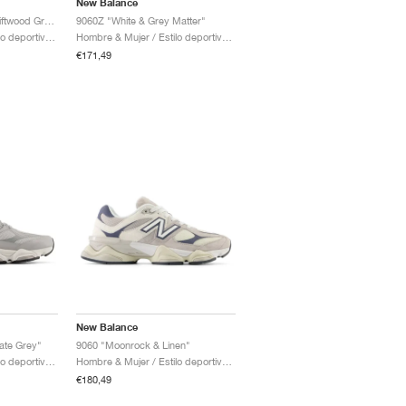
New Balance
9060 "Timberwolf & Driftwood Grey"
9060Z "White & Grey Matter"
Hombre & Mujer / Estilo deportivo / Zapatos
Hombre & Mujer / Estilo deportivo / Zapatos
€171,49
New Balance
ate Grey"
9060 "Moonrock & Linen"
Hombre & Mujer / Estilo deportivo / Zapatos
Hombre & Mujer / Estilo deportivo / Zapatos
€180,49