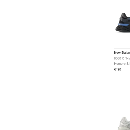
New Bala
9060 X "Na
€190