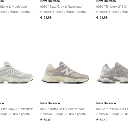
nce
New Balance
New Balance
 Stone & Mushroom"
9060 "Slate Grey & Raincloud"
Hombre & Mujer / Estilo deportivo / Zapatos
Hombre & Mujer / Estilo deportivo / Zapatos
€189,99
€161,99
nce
New Balance
New Balance
 Star Grey & Reflection"
9060 "Truffle Salt & Timber Wolf"
9060Z "Raincloud & Sl
Hombre & Mujer / Estilo deportivo / Zapatos
Hombre & Mujer / Estilo deportivo / Zapatos
€189,99
€152,49