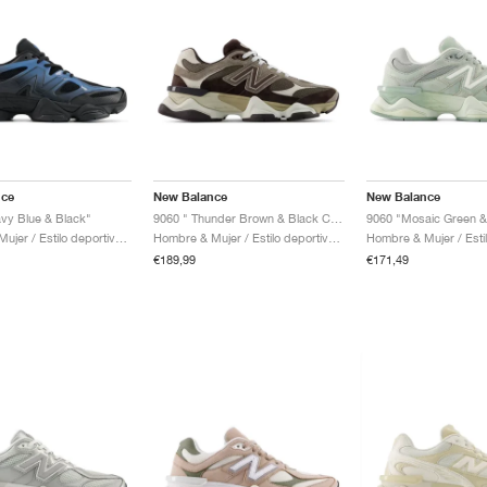
nce
New Balance
New Balance
vy Blue & Black"
9060 " Thunder Brown & Black Coffee"
9060 "Mosaic Green & 
Hombre & Mujer / Estilo deportivo / Zapatos
Hombre & Mujer / Estilo deportivo / Zapatos
€189,99
€171,49