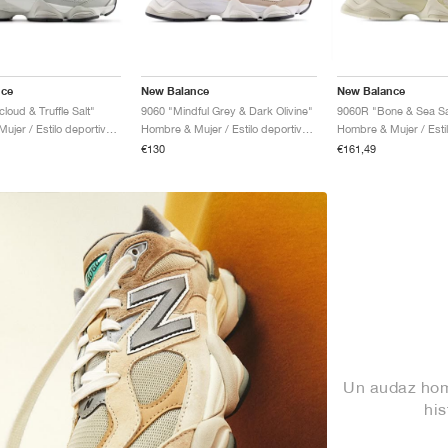
nce
New Balance
New Balance
loud & Truffle Salt"
9060 "Mindful Grey & Dark Olivine"
9060R "Bone & Sea Sa
Hombre & Mujer / Estilo deportivo / Zapatos
Hombre & Mujer / Estilo deportivo / Zapatos
€130
€161,49
Un audaz hom
hi