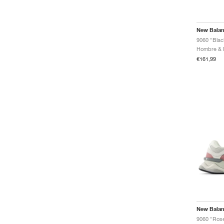
New Bala
9060 "Blac
€161,99
New Bala
9060 "Rose