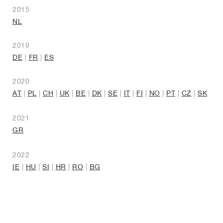
2015
NL
2019
DE
|
FR
|
ES
2020
AT
|
PL
|
CH
|
UK
|
BE
|
DK
|
SE
|
IT
|
FI
|
NO
|
PT
|
CZ
|
SK
2021
GR
2022
IE
|
HU
|
SI
|
HR
|
RO
|
BG