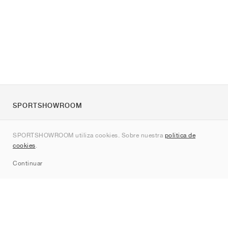
SPORTSHOWROOM
Quienes somos
SPORTSHOWROOM utiliza cookies. Sobre nuestra
política de
Contacto
cookies
.
Sitemap
Continuar
Marcas
Nike
Jordan