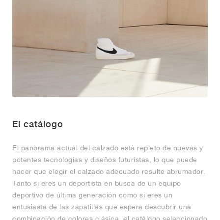
FIELD GENERAL
CRAZE
ADIRACER
MULE
471
GEL-CUMULUS 16
G.T. CUT
FORCE 58
TEKKIRA CUP
508
JORDAN
KILLSHOT 2
MOTO 2K
ITALIA
LEGACY 312
ALLERDALE
G.T. FUTURE
PS8
ALOHA SUPER
600
TOTAL 90
PHENOMENA
FORUM
JUMPMAN JACK
2000
VERTEBRAE
808
AVA ROVER
1000
HAMBURG
204L
AIR MAX 95
933
MIND
860V2
El catálogo
AIR RIFT
El panorama actual del calzado está repleto de nuevas y
potentes tecnologías y diseños futuristas, lo que puede
hacer que elegir el calzado adecuado resulte abrumador.
Tanto si eres un deportista en busca de un equipo
deportivo de última generación como si eres un
entusiasta de las zapatillas que espera descubrir una
combinación de colores clásica, el catálogo seleccionado