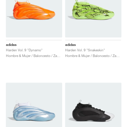
adidas
adidas
Harden Vol. 9 "Dynamo"
Harden Vol. 9 "Snakeskin"
Hombre & Mujer / Baloncesto / Zapatos
Hombre & Mujer / Baloncesto / Zapatos