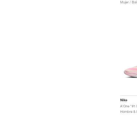
Mujer / Ba
Nike
A'One "#1 