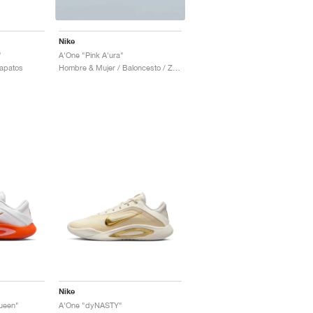
Nike
"
A'One "Pink A'ura"
Zapatos
Hombre & Mujer / Baloncesto / Zapatos
Nike
ueen"
A'One "dyNASTY"