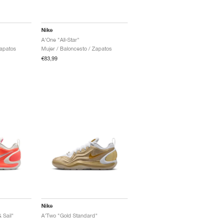
Nike
A'One "All-Star"
Zapatos
Mujer / Baloncesto / Zapatos
€83,99
Nike
 Sail"
A'Two "Gold Standard"