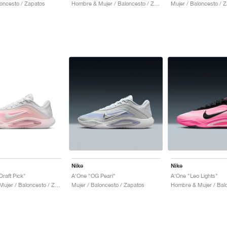
loncesto / Zapatos
Hombre & Mujer / Baloncesto / Zapatos
Mujer / Baloncesto / 
Nike
Nike
Draft Pick"
A'One "OG Pearl"
A'One "Leo Lights"
Hombre & Mujer / Baloncesto / Zapatos
Mujer / Baloncesto / Zapatos