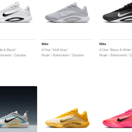
Nike
Nike
te & Black"
A'One "Wolf Grey"
A'One "Black & White"
loncesto / Zapatos
Mujer / Baloncesto / Zapatos
Mujer / Baloncesto / 