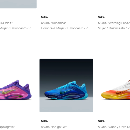
Nike
Nike
ure Vibe"
A'One "Sunshine"
A'One "Warning Label
Hombre & Mujer / Baloncesto / Zapatos
Hombre & Mujer / Baloncesto / Zapatos
Mujer / Baloncesto / 
Nike
Nike
pologetic"
A'One "Indigo Girl"
A'One "Candy Corn Q