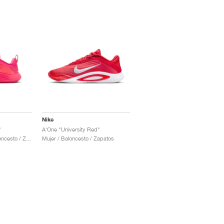
Nike
"
A'One "University Red"
Hombre & Mujer / Baloncesto / Zapatos
Mujer / Baloncesto / Zapatos