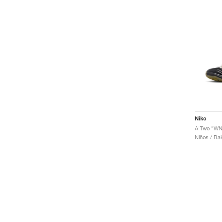
Nike
A'Two "WN
Niños / Ba