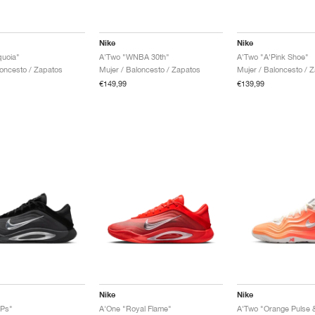
Nike
Nike
quoia"
A'Two "WNBA 30th"
A'Two "A'Pink Shoe"
loncesto / Zapatos
Mujer / Baloncesto / Zapatos
Mujer / Baloncesto / 
€149,99
€139,99
Nike
Nike
Ps"
A'One "Royal Flame"
A'Two "Orange Pulse &