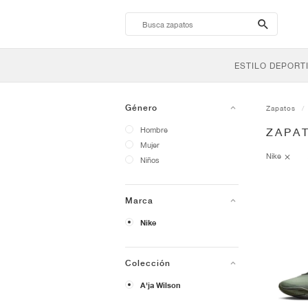
search-
btn
ESTILO DEPORT
Género
Zapatos
Hombre
ZAPAT
Mujer
Nike
Niños
Marca
Nike
Colección
A'ja Wilson