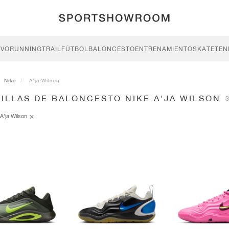
IVO
RUNNING
TRAIL
FÚTBOL
BALONCESTO
ENTRENAMIENTO
SKATE
TEN
Nike
A'ja Wilson
ILLAS DE BALONCESTO NIKE A'JA WILSON
3
A'ja Wilson