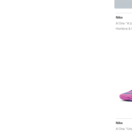
Nike
A'One "A'z
Nike
A'One "Una