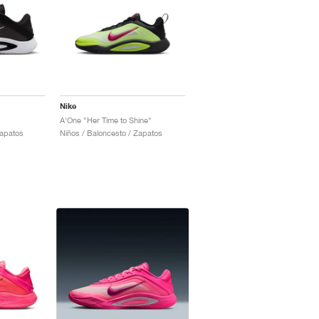
Nike
A'One "Her Time to Shine"
Zapatos
Niños / Baloncesto / Zapatos