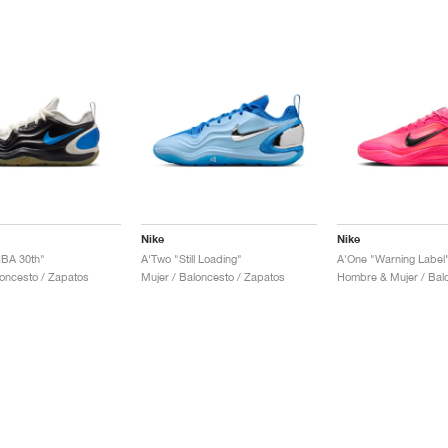
Nike
Nike
BA 30th"
A'Two "Still Loading"
A'One "Warning Label
loncesto / Zapatos
Mujer / Baloncesto / Zapatos