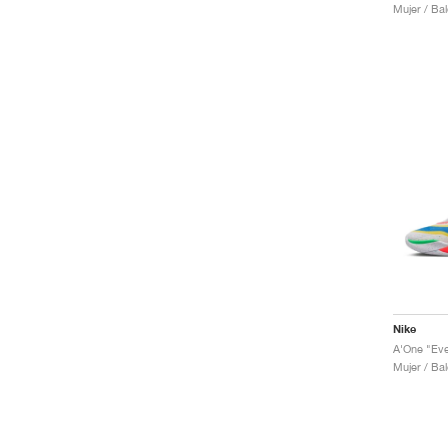
Mujer / Ba
Nike
A'One "Eve
Mujer / Ba