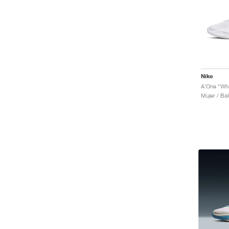
Nike
A'One "Whi
Mujer / Ba