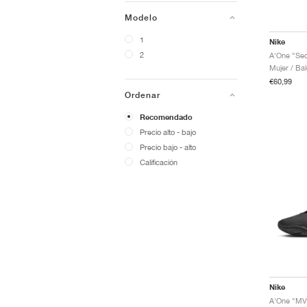
Modelo
1
Nike
2
A'One "Se
Mujer / Ba
€60,99
Ordenar
Recomendado
Precio alto - bajo
Precio bajo - alto
Calificación
Nike
A'One "MV