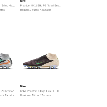
Nike
Phantom GX 2 Elite FG "Erling Haaland"
Phantom GX 2 Elite FG "Mad Energy Pack"
atos
Hombre / Fútbol / Zapatos
Nike
FG "Chrome"
Kobe Phantom 6 High Elite SE FG "Black Mamba"
ol / Zapatos
Hombre / Fútbol / Zapatos