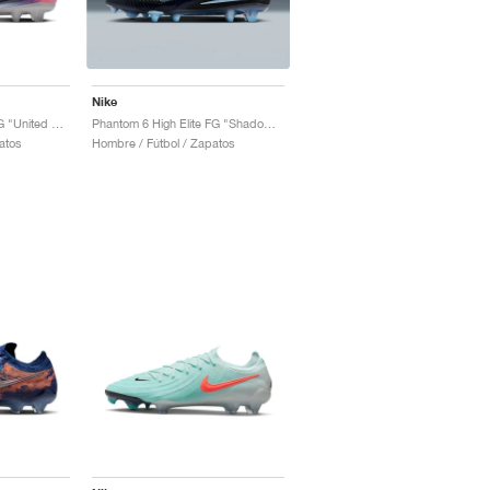
Nike
Phantom 6 Low Elite FG "United Pack"
Phantom 6 High Elite FG "Shadow Pack"
atos
Hombre / Fútbol / Zapatos