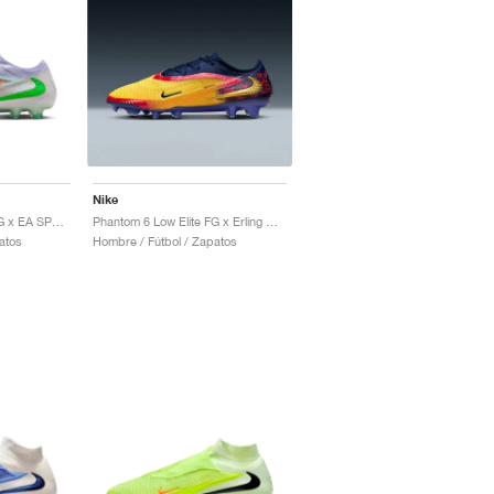
Nike
Phantom 6 Low Elite FG x EA SPORTS FC "Phantom Mode"
Phantom 6 Low Elite FG x Erling Haaland "Precision Under Pressure"
atos
Hombre / Fútbol / Zapatos