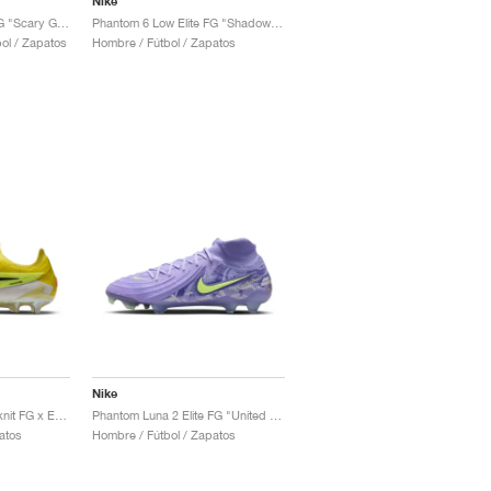
Nike
Phantom 6 Low Elite FG "Scary Good Pack"
Phantom 6 Low Elite FG "Shadow Pack"
ol / Zapatos
Hombre / Fútbol / Zapatos
Nike
Phantom GX Elite Gripknit FG x Erling Haaland "Sonic Yellow"
Phantom Luna 2 Elite FG "United Pack"
atos
Hombre / Fútbol / Zapatos