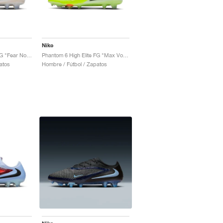
Nike
Phantom 6 High Elite FG "Fear Nothing Pack"
Phantom 6 High Elite FG "Max Voltage Pack"
atos
Hombre / Fútbol / Zapatos