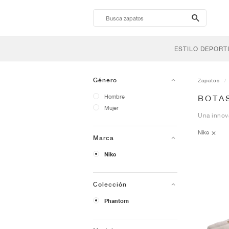
search-
btn
ESTILO DEPORT
Género
Zapatos
Hombre
BOTA
Mujer
Una innova
Nike
Marca
Nike
Colección
Phantom