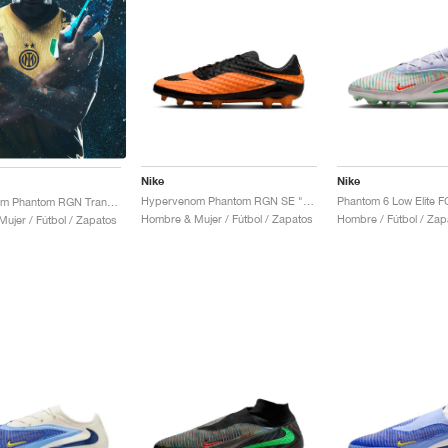
Nike
Nike
Hypervenom Phantom RGN SE "Bright Citrus"
Hypervenom Phantom RGN Transform "Hydra"
Hombre & Mujer / Fútbol / Zapatos
Hombre / Fútbol / Zap
ujer / Fútbol / Zapatos