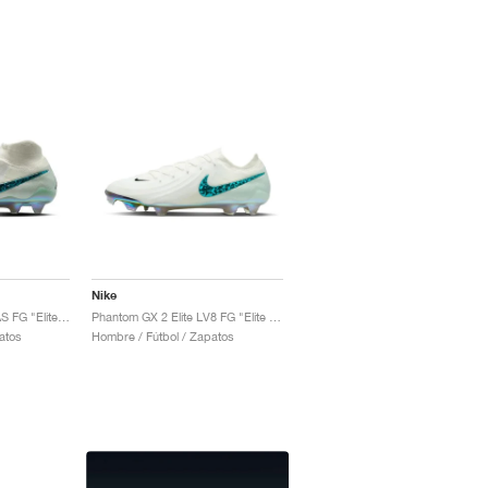
Nike
Phantom Luna 2 Elite AS FG "Elite Only Pack"
Phantom GX 2 Elite LV8 FG "Elite Only Pack"
atos
Hombre / Fútbol / Zapatos