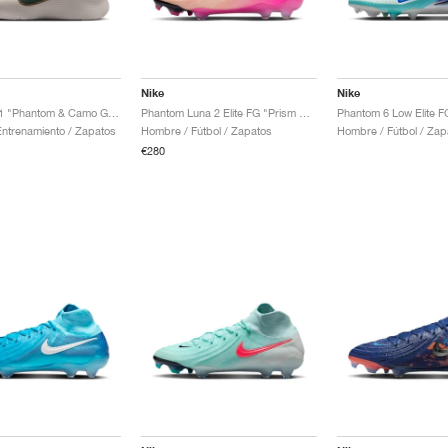
Nike
Nike
LeBron TR1 "Phantom & Camo Green"
Phantom Luna 2 Elite FG "Prism Pack"
ntrenamiento / Zapatos
Hombre / Fútbol / Zapatos
Hombre / Fútbol / Zap
€280