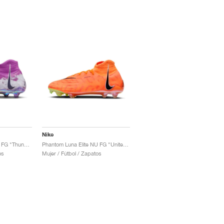
Nike
Phantom Luna Elite SE FG "Thunder Pack"
Phantom Luna Elite NU FG "United Pack"
os
Mujer / Fútbol / Zapatos