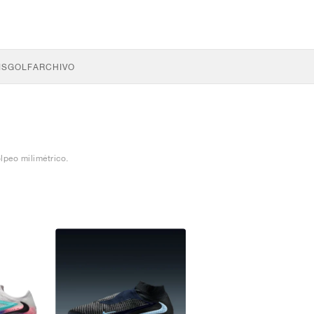
IS
GOLF
ARCHIVO
lpeo milimétrico.