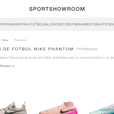
IVO
RUNNING
TRAIL
FÚTBOL
BALONCESTO
ENTRENAMIENTO
SKATE
TEN
Nike
Phantom
S DE FÚTBOL NIKE PHANTOM
110 Productos
dora franquicia de botas de fútbol diseñadas para un control preciso y un go
Phantom