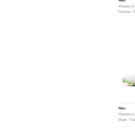
Nike
Hombre / F
Nike
Mujer / Fút