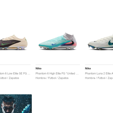
Nike
Nike
Kobe Phantom 6 Low Elite SE FG "Black Mamba"
Phantom 6 High Elite FG "United Pack"
útbol / Zapatos
Hombre / Fútbol / Zapatos
Hombre / Fútbol / Zap