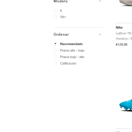
Modelo
6
TR1
Nike
Ordenar
Hombre / E
Recomendado
€129,99
Precio alto - bajo
Precio bajo - alto
Calificación