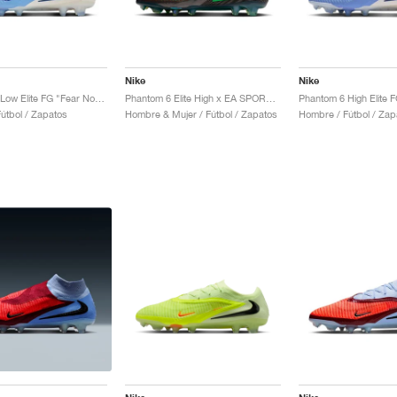
Nike
Nike
Phantom 6 Low Elite FG "Fear Nothing Pack"
Phantom 6 Elite High x EA SPORTS FC 26 "Phantom Mode"
útbol / Zapatos
Hombre & Mujer / Fútbol / Zapatos
Hombre / Fútbol / Zap