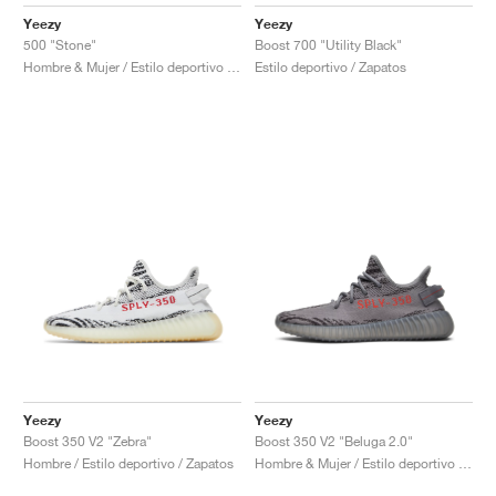
FIELD GENERAL
CRAZE
ADIRACER
MULE
471
GEL-CUMULUS 16
G.T. CUT
FORCE 58
TEKKIRA CUP
508
JORDAN
Yeezy
Yeezy
500 "Stone"
Boost 700 "Utility Black"
KILLSHOT 2
MOTO 2K
ITALIA
LEGACY 312
ALLERDALE
G.T. FUTURE
PS8
ALOHA SUPER
600
Hombre & Mujer / Estilo deportivo / Zapatos
Estilo deportivo / Zapatos
TOTAL 90
PHENOMENA
FORUM
JUMPMAN JACK
2000
VERTEBRAE
808
AVA ROVER
1000
HAMBURG
204L
AIR MAX 95
933
MIND
860V2
AIR RIFT
Yeezy
Yeezy
Boost 350 V2 "Zebra"
Boost 350 V2 "Beluga 2.0"
Hombre / Estilo deportivo / Zapatos
Hombre & Mujer / Estilo deportivo / Zapatos