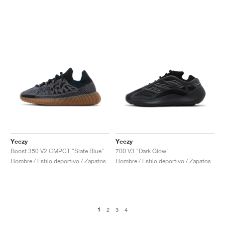
Yeezy
Yeezy
Boost 350 V2 CMPCT "Slate Blue"
700 V3 "Dark Glow"
Hombre / Estilo deportivo / Zapatos
Hombre / Estilo deportivo / Zapatos
1
2
3
4