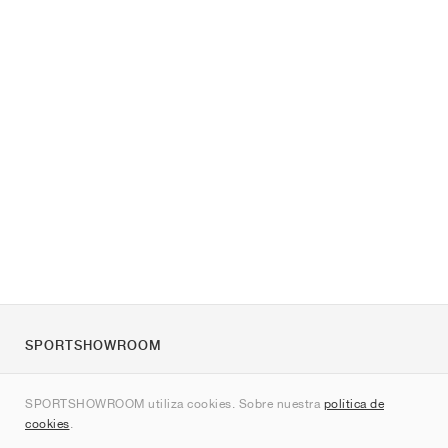
SPORTSHOWROOM
Quienes somos
SPORTSHOWROOM utiliza cookies. Sobre nuestra
política de
Contacto
cookies
.
Sitemap