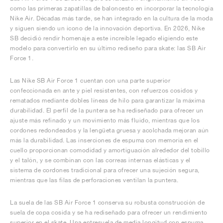
FIELD GENERAL
CRAZE
ADIRACER
MULE
471
GEL-CUMULUS 16
G.T. CUT
FORCE 58
TEKKIRA CUP
508
JORDAN
como las primeras zapatillas de baloncesto en incorporar la tecnología
Nike Air. Décadas más tarde, se han integrado en la cultura de la moda
y siguen siendo un icono de la innovación deportiva. En 2026, Nike
KILLSHOT 2
MOTO 2K
ITALIA
LEGACY 312
ALLERDALE
G.T. FUTURE
PS8
ALOHA SUPER
600
SB decidió rendir homenaje a este increíble legado eligiendo este
modelo para convertirlo en su último rediseño para skate: las SB Air
TOTAL 90
PHENOMENA
FORUM
JUMPMAN JACK
2000
VERTEBRAE
808
Force 1.
Las Nike SB Air Force 1 cuentan con una parte superior
AVA ROVER
1000
HAMBURG
204L
AIR MAX 95
933
confeccionada en ante y piel resistentes, con refuerzos cosidos y
rematados mediante dobles líneas de hilo para garantizar la máxima
MIND
860V2
durabilidad. El perfil de la puntera se ha rediseñado para ofrecer un
ajuste más refinado y un movimiento más fluido, mientras que los
cordones redondeados y la lengüeta gruesa y acolchada mejoran aún
AIR RIFT
más la durabilidad. Las inserciones de espuma con memoria en el
cuello proporcionan comodidad y amortiguación alrededor del tobillo
y el talón, y se combinan con las correas internas elásticas y el
sistema de cordones tradicional para ofrecer una sujeción segura,
mientras que las filas de perforaciones ventilan la puntera.
La suela de las SB Air Force 1 conserva su robusta construcción de
suela de copa cosida y se ha rediseñado para ofrecer un rendimiento
superior en el skate. Una entresuela de media longitud con espuma