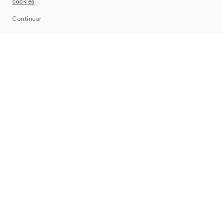
cookies
.
Sitemap
Continuar
Marcas
Nike
Jordan
adidas
New Balance
ASICS
PUMA
Converse
Vans
Hoka
Salomon
On
Saucony