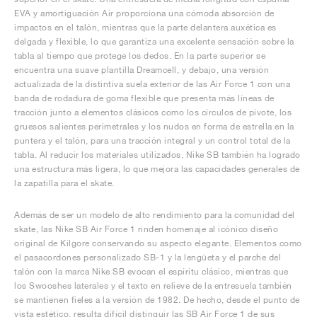
EVA y amortiguación Air proporciona una cómoda absorción de
impactos en el talón, mientras que la parte delantera auxética es
delgada y flexible, lo que garantiza una excelente sensación sobre la
tabla al tiempo que protege los dedos. En la parte superior se
encuentra una suave plantilla Dreamcell, y debajo, una versión
actualizada de la distintiva suela exterior de las Air Force 1 con una
banda de rodadura de goma flexible que presenta más líneas de
tracción junto a elementos clásicos como los círculos de pivote, los
gruesos salientes perimetrales y los nudos en forma de estrella en la
puntera y el talón, para una tracción integral y un control total de la
tabla. Al reducir los materiales utilizados, Nike SB también ha logrado
una estructura más ligera, lo que mejora las capacidades generales de
la zapatilla para el skate.
Además de ser un modelo de alto rendimiento para la comunidad del
skate, las Nike SB Air Force 1 rinden homenaje al icónico diseño
original de Kilgore conservando su aspecto elegante. Elementos como
el pasacordones personalizado SB-1 y la lengüeta y el parche del
talón con la marca Nike SB evocan el espíritu clásico, mientras que
los Swooshes laterales y el texto en relieve de la entresuela también
se mantienen fieles a la versión de 1982. De hecho, desde el punto de
vista estético, resulta difícil distinguir las SB Air Force 1 de sus