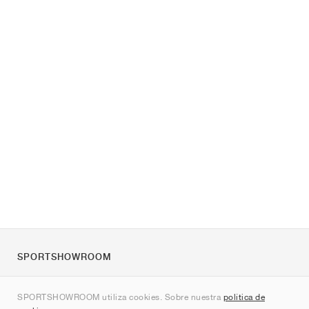
SPORTSHOWROOM
Quienes somos
SPORTSHOWROOM utiliza cookies. Sobre nuestra
política de
Contacto