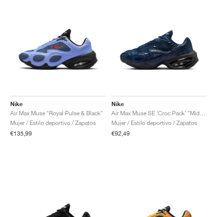
Nike
Nike
Air Max Muse "Royal Pulse & Black"
Air Max Muse SE ‘Croc Pack’ "Midnight Navy"
Mujer / Estilo deportivo / Zapatos
Mujer / Estilo deportivo / Zapatos
€135,99
€92,49