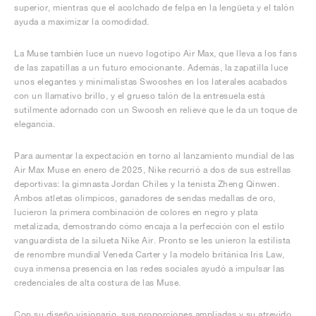
superior, mientras que el acolchado de felpa en la lengüeta y el talón
ayuda a maximizar la comodidad.
La Muse también luce un nuevo logotipo Air Max, que lleva a los fans
de las zapatillas a un futuro emocionante. Además, la zapatilla luce
unos elegantes y minimalistas Swooshes en los laterales acabados
con un llamativo brillo, y el grueso talón de la entresuela está
sutilmente adornado con un Swoosh en relieve que le da un toque de
elegancia.
Para aumentar la expectación en torno al lanzamiento mundial de las
Air Max Muse en enero de 2025, Nike recurrió a dos de sus estrellas
deportivas: la gimnasta Jordan Chiles y la tenista Zheng Qinwen.
Ambos atletas olímpicos, ganadores de sendas medallas de oro,
lucieron la primera combinación de colores en negro y plata
metalizada, demostrando cómo encaja a la perfección con el estilo
vanguardista de la silueta Nike Air. Pronto se les unieron la estilista
de renombre mundial Veneda Carter y la modelo británica Iris Law,
cuya inmensa presencia en las redes sociales ayudó a impulsar las
credenciales de alta costura de las Muse.
Con su diseño visionario, sus proporciones ampliadas y su atrevido