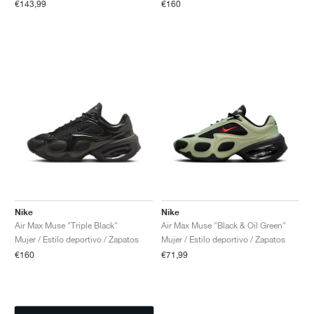
€143,99
€160
Nike
Nike
Air Max Muse "Triple Black"
Air Max Muse "Black & Oil Green"
Mujer / Estilo deportivo / Zapatos
Mujer / Estilo deportivo / Zapatos
€160
€71,99