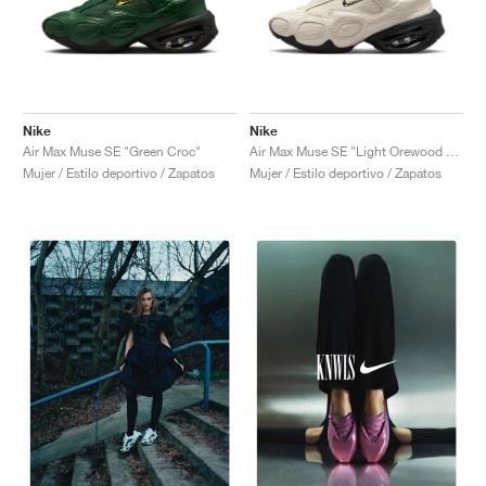
Nike
Nike
Air Max Muse SE "Green Croc"
Air Max Muse SE "Light Orewood Brown"
Mujer / Estilo deportivo / Zapatos
Mujer / Estilo deportivo / Zapatos