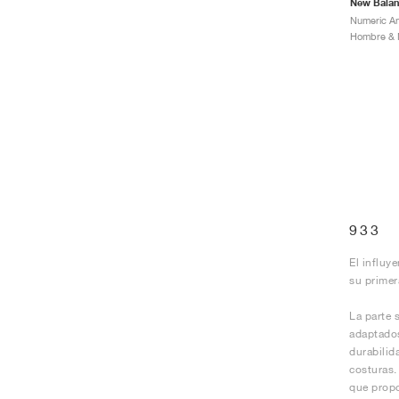
New Bala
Hombre & M
933
El influy
su primer
La parte 
adaptados
durabilid
costuras.
que propo