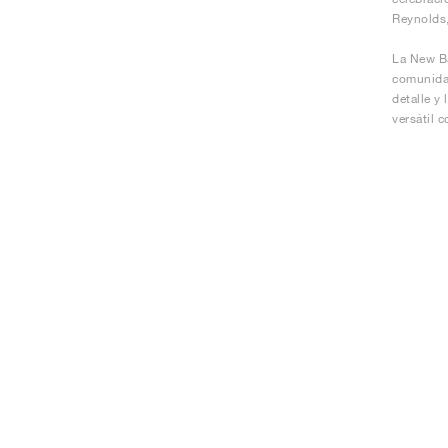
Reynolds,
La New Ba
comunidad
detalle y
versátil 