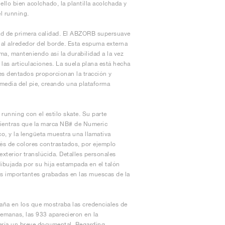
llo bien acolchado, la plantilla acolchada y
l running.
ad de primera calidad. El ABZORB supersuave
al alrededor del borde. Esta espuma externa
ma, manteniendo así la durabilidad a la vez
las articulaciones. La suela plana está hecha
es dentados proporcionan la tracción y
e media del pie, creando una plataforma
running con el estilo skate. Su parte
 mientras que la marca NB# de Numeric
co, y la lengüeta muestra una llamativa
és de colores contrastados, por ejemplo
xterior translúcida. Detalles personales
dibujada por su hija estampada en el talón
chas importantes grabadas en las muescas de la
aña en los que mostraba las credenciales de
semanas, las 933 aparecieron en la
caría un breve documental, Regarding