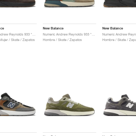
nce
New Balance
New Balance
Numeric Andrew Reynolds 933 "Brown & Black"
Numeric Andrew Reynolds 933 "Mushroom & New Spruce"
ujer / Skate / Zapatos
Hombre / Skate / Zapatos
Hombre / Skate / Zap