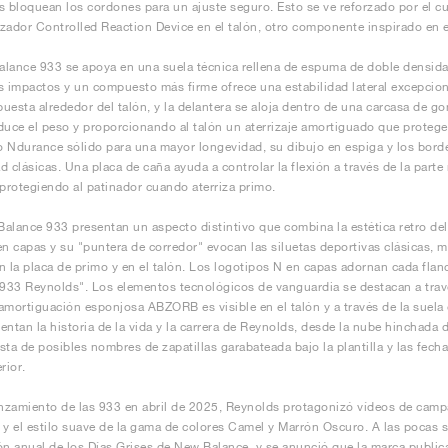
s bloquean los cordones para un ajuste seguro. Esto se ve reforzado por el cue
lizador Controlled Reaction Device en el talón, otro componente inspirado en e
lance 933 se apoya en una suela técnica rellena de espuma de doble densid
s impactos y un compuesto más firme ofrece una estabilidad lateral excepcion
uesta alrededor del talón, y la delantera se aloja dentro de una carcasa de go
duce el peso y proporcionando al talón un aterrizaje amortiguado que protege 
 Ndurance sólido para una mayor longevidad, su dibujo en espiga y los bord
dad clásicas. Una placa de caña ayuda a controlar la flexión a través de la part
 protegiendo al patinador cuando aterriza primo.
alance 933 presentan un aspecto distintivo que combina la estética retro del 
en capas y su "puntera de corredor" evocan las siluetas deportivas clásicas,
n la placa de primo y en el talón. Los logotipos N en capas adornan cada flan
"933 Reynolds". Los elementos tecnológicos de vanguardia se destacan a trav
amortiguación esponjosa ABZORB es visible en el talón y a través de la suela e
entan la historia de la vida y la carrera de Reynolds, desde la nube hinchada 
lista de posibles nombres de zapatillas garabateada bajo la plantilla y las fe
rior.
anzamiento de las 933 en abril de 2025, Reynolds protagonizó vídeos de camp
 y el estilo suave de la gama de colores Camel y Marrón Oscuro. A las pocas 
ón anual de los Días Grises de New Balance, y se anunció que la marca publi