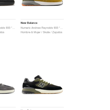
New Balance
Numeric Andrew Reynolds 933 "Black Gum"
Numeric Andrew Reynolds 933 "Camel & Dark Brown"
atos
Hombre & Mujer / Skate / Zapatos