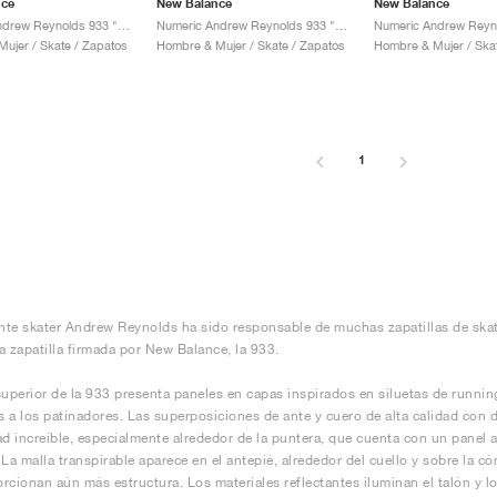
nce
New Balance
New Balance
Numeric Andrew Reynolds 933 "Castlerock & Vintage Indigo"
Numeric Andrew Reynolds 933 "Olive"
ujer / Skate / Zapatos
Hombre & Mujer / Skate / Zapatos
Hombre & Mujer / Ska
1
ente skater Andrew Reynolds ha sido responsable de muchas zapatillas de skate
a zapatilla firmada por New Balance, la 933.
superior de la 933 presenta paneles en capas inspirados en siluetas de runni
 a los patinadores. Las superposiciones de ante y cuero de alta calidad con 
ad increíble, especialmente alrededor de la puntera, que cuenta con un panel a
 La malla transpirable aparece en el antepié, alrededor del cuello y sobre la
rcionan aún más estructura. Los materiales reflectantes iluminan el talón y lo