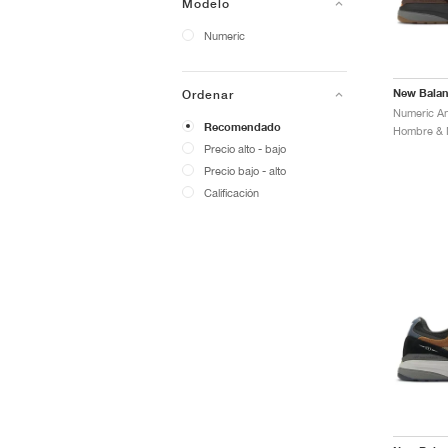
Modelo
Numeric
New Bala
Ordenar
Recomendado
Hombre & M
Precio alto - bajo
Precio bajo - alto
Calificación