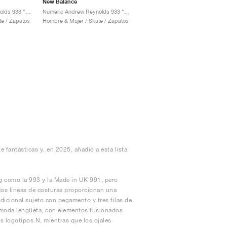
New Balance
Numeric Andrew Reynolds 933 "Dark Grey & White"
Numeric Andrew Reynolds 933 "Black & Dark Olivine"
te / Zapatos
Hombre & Mujer / Skate / Zapatos
 fantásticas y, en 2025, añadió a esta lista
ng como la 993 y la Made in UK 991, pero
dos líneas de costuras proporcionan una
dicional sujeto con pegamento y tres filas de
 cómoda lengüeta, con elementos fusionados
s logotipos N, mientras que los ojales