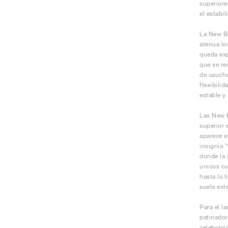
superiore
el estabi
La New Ba
atenúa lo
queda exp
que se re
de caucho
flexibili
estable y
Las New B
superior 
aparece e
insignia 
donde la 
únicos cu
hasta la 
suela exte
Para el l
patinador
celebraci