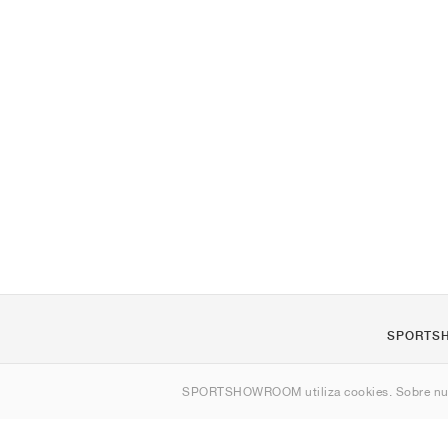
SPORTS
Quienes s
SPORTSHOWROOM utiliza cookies. Sobre nu
Contacto
Sitemap