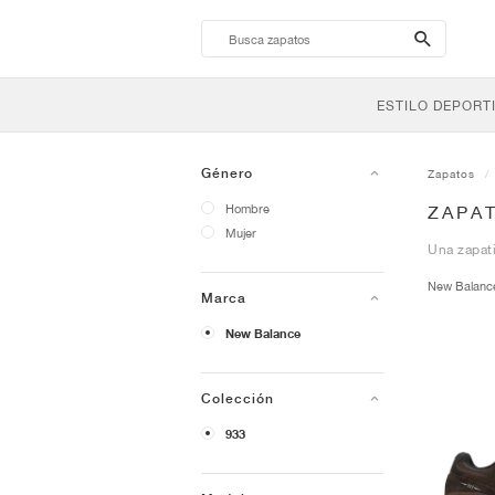
search-
btn
ESTILO DEPORT
Género
Zapatos
Hombre
ZAPAT
Mujer
Una zapati
New Balan
Marca
New Balance
Colección
933