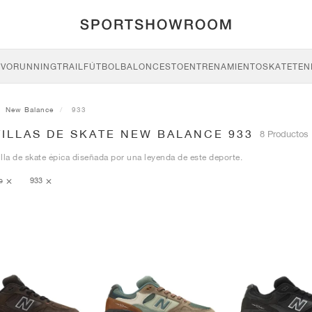
IVO
RUNNING
TRAIL
FÚTBOL
BALONCESTO
ENTRENAMIENTO
SKATE
TEN
New Balance
933
ILLAS DE SKATE NEW BALANCE 933
8 Productos
lla de skate épica diseñada por una leyenda de este deporte.
ce
933