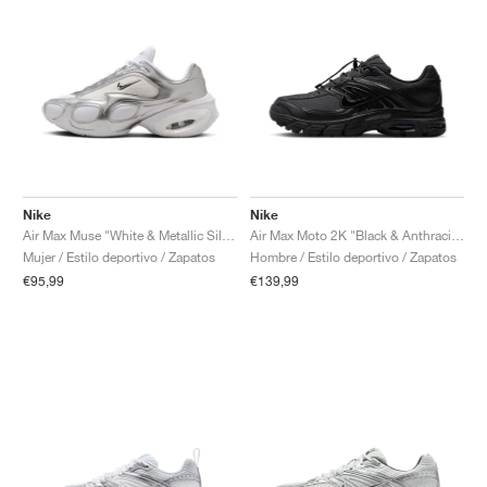
Nike
Nike
Air Max Muse "White & Metallic Silver"
Air Max Moto 2K "Black & Anthracite"
Mujer / Estilo deportivo / Zapatos
Hombre / Estilo deportivo / Zapatos
€95,99
€139,99