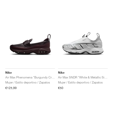
Nike
Nike
Air Max Phenomena "Burgundy Crush & Burgundy Ash"
Air Max SNDR "White & Metallic Silver"
Mujer / Estilo deportivo / Zapatos
Mujer / Estilo deportivo / Zapatos
€125,99
€50