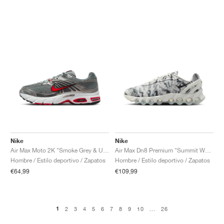
Nike
Nike
Air Max Moto 2K "Smoke Grey & University Red"
Air Max Dn8 Premium "Summit White & Cool Grey"
Hombre / Estilo deportivo / Zapatos
Hombre / Estilo deportivo / Zapatos
€64,99
€109,99
1
2
3
4
5
6
7
8
9
10
...
26