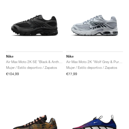
Nike
Nike
Air Max Moto 2K SE "Black & Anthracite"
Air Max Moto 2K "Wolf Grey & Pure Platinum"
Mujer / Estilo deportivo / Zapatos
Mujer / Estilo deportivo / Zapatos
€104,99
€77,99