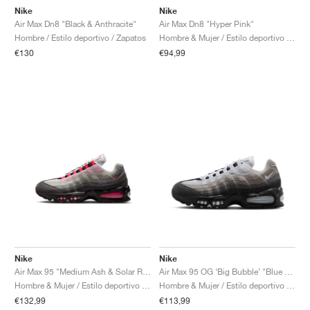
Nike
Nike
Air Max Dn8 "Black & Anthracite"
Air Max Dn8 "Hyper Pink"
Hombre / Estilo deportivo / Zapatos
Hombre & Mujer / Estilo deportivo / Zapatos
€130
€94,99
Nike
Nike
Air Max 95 "Medium Ash & Solar Red"
Air Max 95 OG ‘Big Bubble’ "Blue Tint"
Hombre & Mujer / Estilo deportivo / Zapatos
Hombre & Mujer / Estilo deportivo / Zapatos
€132,99
€113,99