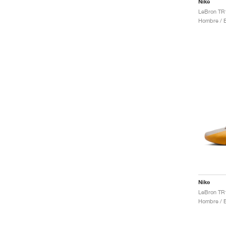
Nike
Hombre / E
Nike
LeBron TR1