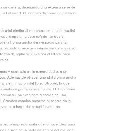
a su carrera, diseñando una extensa serie de
to, la LeBron TR1, concebida como un calzado
terial similar al neopreno en el lado medial
roporciona un ajuste ceñido, ya que el
 que la horma ancha deja espacio para la
llo acolchado ofrece una sensación de suavidad
rma de rejilla se eleva por el lateral para
rales.
gera y centrada en la comodidad con un
tos. Además de ofrecer una plataforma ancha
 a la eliminación del forro Strobel, lo que
iva suela de goma específica del TR1 combina
porcionar una excelente tracción en una
d. Grandes canales recorren el centro de la
rvan a lo largo del antepié para una
aspecto impresionante que lo hace ideal para
 de LeBron en la parte delantera del pie, con