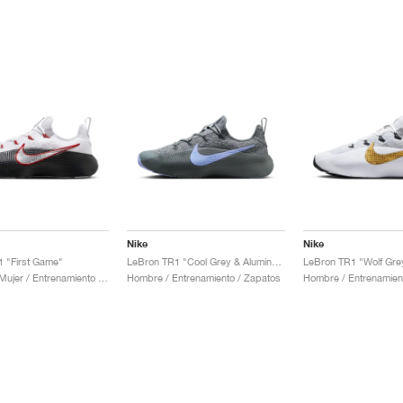
Nike
Nike
 "First Game"
LeBron TR1 "Cool Grey & Aluminum"
Hombre & Mujer / Entrenamiento / Zapatos
Hombre / Entrenamiento / Zapatos
Hombre / Entrenamien