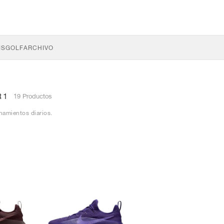
IS
GOLF
ARCHIVO
R1
19 Productos
namientos diarios.