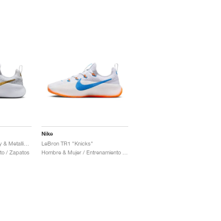
Nike
LeBron TR1 "Wolf Grey & Metallic Gold"
LeBron TR1 "Knicks"
to / Zapatos
Hombre & Mujer / Entrenamiento / Zapatos