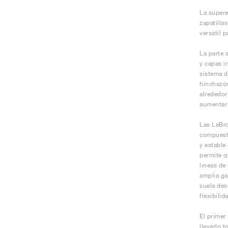
La supere
zapatilla
versátil 
La parte 
y capas i
sistema d
hinchazón
alrededor
aumentar 
Las LeBro
compuesto
y estable 
permite q
líneas de
amplia ga
suela des
flexibilid
El primer
llevarlo 