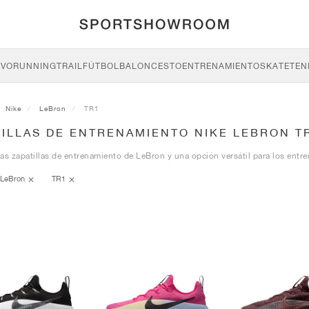
IVO
RUNNING
TRAIL
FÚTBOL
BALONCESTO
ENTRENAMIENTO
SKATE
TEN
Nike
LeBron
TR1
TILLAS DE ENTRENAMIENTO NIKE LEBRON T
as zapatillas de entrenamiento de LeBron y una opción versátil para los entre
LeBron
TR1