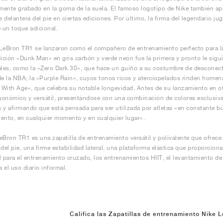
lmente grabado en la goma de la suela. El famoso logotipo de Nike también apa
te delantera del pie en ciertas ediciones. Por último, la firma del legendario j
e un toque adicional.
LeBron TR1 se lanzaron como el compañero de entrenamiento perfecto para la 2
dición «Dunk Man» en gris carbón y verde neón fue la primera y pronto le sig
ales, como la «Zero Dark 30», que hace un guiño a su costumbre de desconecta
de la NBA; la «Purple Rain», cuyos tonos ricos y aterciopelados rinden homena
r With Age», que celebra su notable longevidad. Antes de su lanzamiento en
rgonómico y versátil, presentándose con una combinación de colores exclusiv
 y afirmando que está pensada para ser utilizada por atletas «en constante 
ento, en cualquier momento y en cualquier lugar».
eBron TR1 es una zapatilla de entrenamiento versátil y polivalente que ofrece u
 del pie, una firme estabilidad lateral, una plataforma elástica que proporcion
l para el entrenamiento cruzado, los entrenamientos HIIT, el levantamiento de p
 el uso diario informal.
Califica las Zapatillas de entrenamiento Nike 