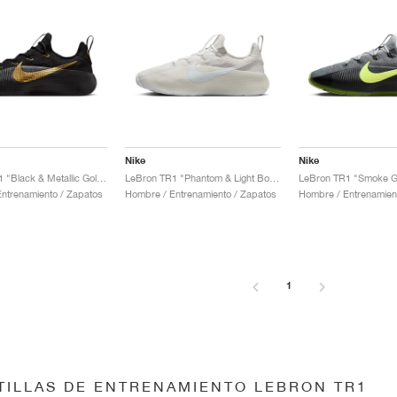
Nike
Nike
LeBron TR1 "Black & Metallic Gold"
LeBron TR1 "Phantom & Light Bone"
LeBron TR1 "Smoke Gr
ntrenamiento / Zapatos
Hombre / Entrenamiento / Zapatos
Hombre / Entrenamien
1
TILLAS DE ENTRENAMIENTO LEBRON TR1