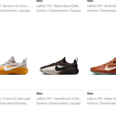
Nike
Nike
LeBron TR1 "Aluminum & University Gold"
LeBron TR1 "Glacier Blue & Baltic Blue"
LeBron TR1 "South B
ntrenamiento / Zapatos
Hombre / Entrenamiento / Zapatos
Hombre / Entrenamien
Nike
Nike
 "Cream II & Gold Leaf"
LeBron TR1 "Velvet Brown & Phantom"
LeBron TR1 "Better Wi
Hombre / Baloncesto & Entrenamiento / Zapatos
Hombre / Entrenamiento / Zapatos
Hombre / Entrenamien