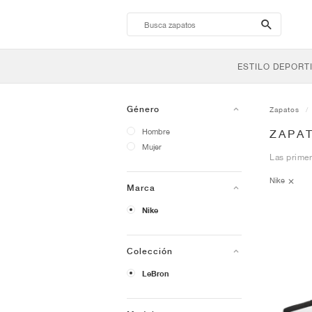
search-
btn
ESTILO DEPORT
Género
Zapatos
Hombre
ZAPA
Mujer
Las primer
Nike
Marca
Nike
Colección
LeBron