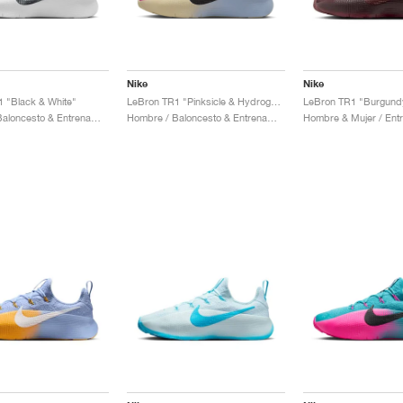
Nike
Nike
 "Black & White"
LeBron TR1 "Pinksicle & Hydrogen Blue"
LeBron TR1 "Burgund
Hombre / Baloncesto & Entrenamiento / Zapatos
Hombre / Baloncesto & Entrenamiento / Zapatos