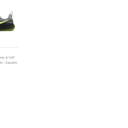
ey & Volt"
to / Zapatos