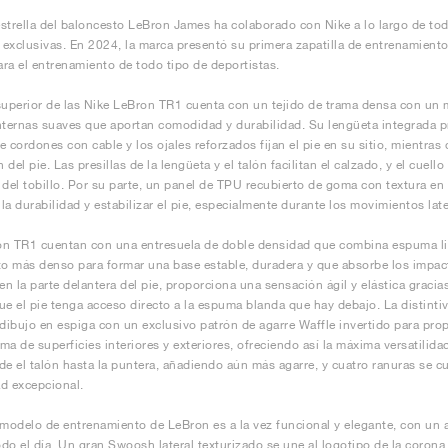
strella del baloncesto LeBron James ha colaborado con Nike a lo largo de tod
s exclusivas. En 2024, la marca presentó su primera zapatilla de entrenamien
para el entrenamiento de todo tipo de deportistas.
superior de las Nike LeBron TR1 cuenta con un tejido de trama densa con un ma
nternas suaves que aportan comodidad y durabilidad. Su lengüeta integrada p
e cordones con cable y los ojales reforzados fijan el pie en su sitio, mientras
 del pie. Las presillas de la lengüeta y el talón facilitan el calzado, y el cue
 del tobillo. Por su parte, un panel de TPU recubierto de goma con textura en fo
la durabilidad y estabilizar el pie, especialmente durante los movimientos late
n TR1 cuentan con una entresuela de doble densidad que combina espuma li
 más denso para formar una base estable, duradera y que absorbe los impac
en la parte delantera del pie, proporciona una sensación ágil y elástica gracias
ue el pie tenga acceso directo a la espuma blanda que hay debajo. La distint
 dibujo en espiga con un exclusivo patrón de agarre Waffle invertido para pro
ma de superficies interiores y exteriores, ofreciendo así la máxima versatilida
de el talón hasta la puntera, añadiendo aún más agarre, y cuatro ranuras se cu
ad excepcional.
 modelo de entrenamiento de LeBron es a la vez funcional y elegante, con un 
todo el día. Un gran Swoosh lateral texturizado se une al logotipo de la corona