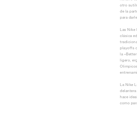
otro suti
de la par
para darl
Las Nike 
clásica e
tradicion
playoffs 
la «Bette
ligero, e
Olímpicos
entrenami
La Nike L
delantera
hace idea
como para