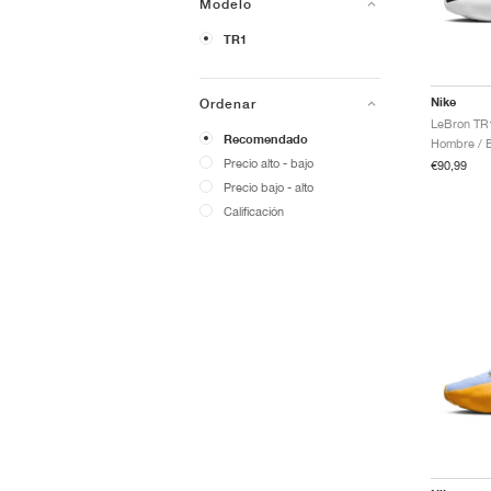
Modelo
TR1
Nike
Ordenar
LeBron TR1
Recomendado
Precio alto - bajo
€90,99
Precio bajo - alto
Calificación