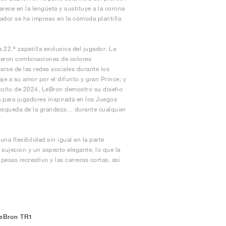
rece en la lengüeta y sustituye a la corona
ugador se ha impreso en la cómoda plantilla
2.ª zapatilla exclusiva del jugador. La
uieron combinaciones de colores
rse de las redes sociales durante los
je a su amor por el difunto y gran Prince; y
 otoño de 2024, LeBron demostró su diseño
a para jugadores inspirada en los Juegos
búsqueda de la grandeza… durante cualquier
na flexibilidad sin igual en la parte
a sujeción y un aspecto elegante, lo que la
esas recreativo y las carreras cortas, así
LeBron TR1