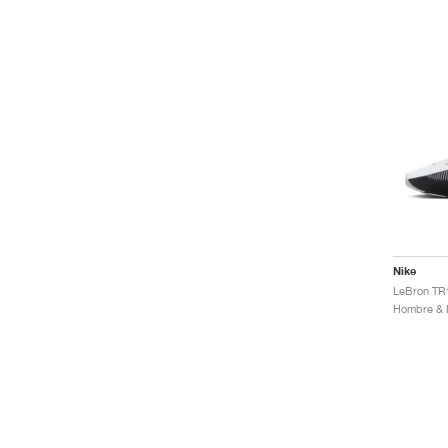
Nike
LeBron TR1