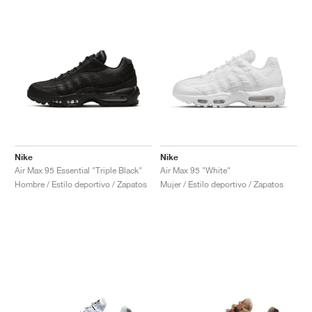
Nike
Nike
Air Max 95 Essential "Triple Black"
Air Max 95 "White"
Hombre / Estilo deportivo / Zapatos
Mujer / Estilo deportivo / Zapatos