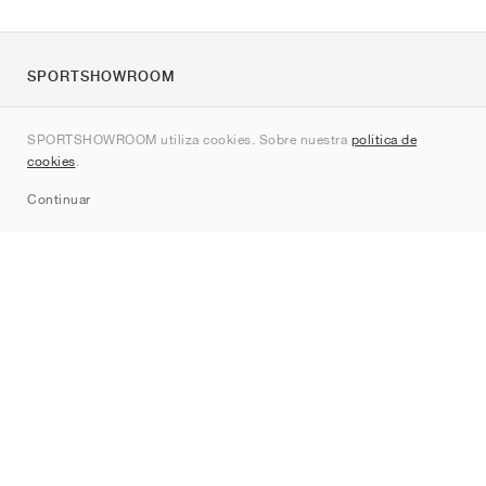
SPORTSHOWROOM
Quienes somos
SPORTSHOWROOM utiliza cookies. Sobre nuestra
política de
Contacto
cookies
.
Sitemap
Continuar
Marcas
Nike
Jordan
adidas
New Balance
ASICS
PUMA
Converse