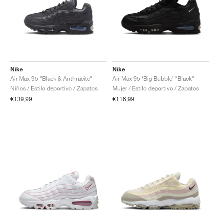
Nike
Nike
Air Max 95 "Black & Anthracite"
Air Max 95 ‘Big Bubble’ "Black"
Niños / Estilo deportivo / Zapatos
Mujer / Estilo deportivo / Zapatos
€139,99
€116,99