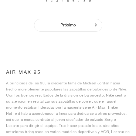
1
2
3
4
5
6
7
8
9
Próximo
AIR MAX 95
A principios de los 90, la creciente fama de Michael Jordan había
hecho increíblemente populares las zapatillas de baloncesto de Nike.
Con los buenos resultados de la división de baloncesto, Nike centró
su atención en revitalizar sus zapatillas de correr, que en aquel
momento estaban lideradas por la naciente serie Air Max. Tinker
Hatfield había abandonado la línea para dedicarse a otros proyectos,
así que la marca contrató al joven diseñador de calzado Sergio
Lozano para dirigir el equipo. Tras haber pasado los cuatro años
anteriores trabajando en varios modelos deportivos y ACG, Lozano no