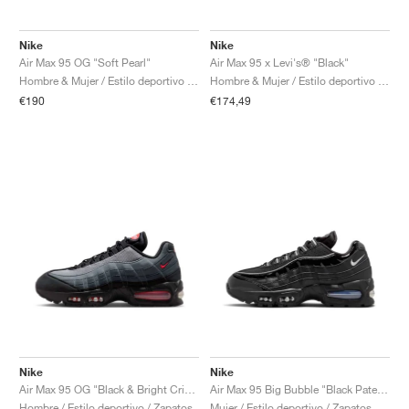
Nike
Nike
Air Max 95 OG "Soft Pearl"
Air Max 95 x Levi's® "Black"
Hombre & Mujer / Estilo deportivo / Zapatos
Hombre & Mujer / Estilo deportivo / Zapatos
€190
€174,49
Nike
Nike
Air Max 95 OG "Black & Bright Crimson"
Air Max 95 Big Bubble "Black Patent"
Hombre / Estilo deportivo / Zapatos
Mujer / Estilo deportivo / Zapatos