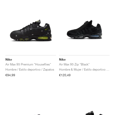
Nike
Nike
Air Max 95 Premium "Houseflies"
Air Max 95 Zip "Black"
Hombre / Estilo deportivo / Zapatos
Hombre & Mujer / Estilo deportivo / Zapatos
€94,99
€120,49