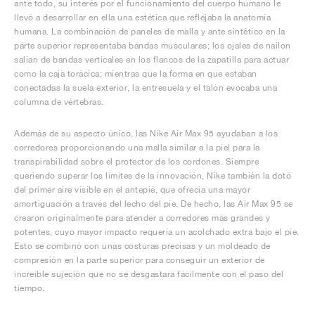
ante todo, su interés por el funcionamiento del cuerpo humano le
llevó a desarrollar en ella una estética que reflejaba la anatomía
humana. La combinación de paneles de malla y ante sintético en la
parte superior representaba bandas musculares; los ojales de nailon
salían de bandas verticales en los flancos de la zapatilla para actuar
como la caja torácica; mientras que la forma en que estaban
conectadas la suela exterior, la entresuela y el talón evocaba una
columna de vértebras.
Además de su aspecto único, las Nike Air Max 95 ayudaban a los
corredores proporcionando una malla similar a la piel para la
transpirabilidad sobre el protector de los cordones. Siempre
queriendo superar los límites de la innovación, Nike también la dotó
del primer aire visible en el antepié, que ofrecía una mayor
amortiguación a través del lecho del pie. De hecho, las Air Max 95 se
crearon originalmente para atender a corredores más grandes y
potentes, cuyo mayor impacto requería un acolchado extra bajo el pie.
Esto se combinó con unas costuras precisas y un moldeado de
compresión en la parte superior para conseguir un exterior de
increíble sujeción que no se desgastara fácilmente con el paso del
tiempo.