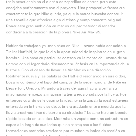
tenía experiencia en el diseño de zapatillas de correr, pero esto
encajaba perfectamente con el proyecto. Una perspectiva fresca era
exactamente lo que Nike quería, ya que la marca buscaba construir
una zapatilla que ofreciera algo distinto y completamente original.
Poner esta gran ambición en manos del prometedor diseñador
conduciría a la creación de la pionera Nike Air Max 95.
Habiendo trabajado ya unos años en Nike, Lozano había conocido a
Tinker Hatfield, lo que le dio la oportunidad de inspirarse en el gran
hombre. Una cosa en particular destacó en la mente de Lozano de su
tiempo con el legendario diseñador: su énfasis en la importancia de la
historia. Con el deseo de llevar las Air Max en una dirección
totalmente nueva y las palabras de Hatfield resonando en sus oídos,
Lozano contempló el lago del campus de la sede mundial de Nike en
Beaverton, Oregón. Mirando a través del agua hacia la orilla, su
imaginación empezó a imaginar la tierra erosionada por la lluvia. Fue
entonces cuando se le ocurrió la idea: ¿y si la zapatilla ideal estuviera
enterrada en la tierra y se descubriera gradualmente a medida que la
lluvia arrastrara tiras de barro a su alrededor? Lozano hizo un boceto
rápido basado en esa idea. Mostraba un zapato con una estructura en
capas a lo largo de sus lados que se asemejaba a las fluidas
formaciones estriadas reveladas por muchos milenios de erosión en