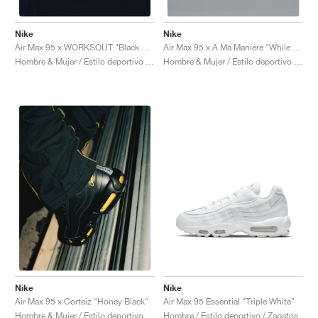
Nike
Nike
Air Max 95 x WORKSOUT "Black & Anthracite"
Air Max 95 x A Ma Maniére "While You Were Sleeping"
Hombre & Mujer / Estilo deportivo / Zapatos
Hombre & Mujer / Estilo deportivo / Zapatos
Nike
Nike
Air Max 95 Essential "Triple White"
Air Max 95 x Corteiz "Honey Black"
Hombre / Estilo deportivo / Zapatos
Hombre & Mujer / Estilo deportivo / Zapatos