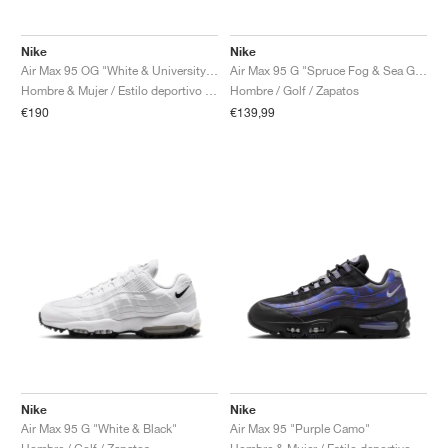
Nike
Nike
Air Max 95 OG "White & University Red"
Air Max 95 G "Spruce Fog & Sea Glass"
Hombre & Mujer / Estilo deportivo / Zapatos
Hombre / Golf / Zapatos
€190
€139,99
Nike
Nike
Air Max 95 G "White & Black"
Air Max 95 "Purple Camo"