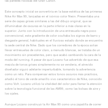
las paredes rocosas del Gran Cañón.
Este concepto inicial se convertiría en la base estética de las primeras
Nike Air Max 95, lanzadas en el icónico color Neón. Presentaba una
serie de capas grises similares a las del dibujo original, que se
difuminaban de oscuras en la parte inferior a más claras en la
superior. Junto con la introducción de una entresuela negra poco
convencional, este gradiente de color ocultaba los signos de barro y
desgaste general, habituales en el lluvioso estado donde se encuentra
la sede central de Nike. Dado que los corredores de la época solían
llevar entresuelas de color claro, a menudo blancas, se trataba de un
movimiento sin precedentes, pero que acabó cambiando la cara de la
moda del running. A pesar de que Lozano fue advertido de que esa
mezcla de tonos grises simplemente no se vendería, el atrevido
diseñador siguió adelante imperturbable, tomando la advertencia
como un reto. Para compensar estos tonos oscuros más prácticos,
añadió el tono de verde amarillo vivo característico de Nike, conocido
como Volt. Lozano utilizó la vitalidad del color para llamar la atención
sobre la tecnología funcional de las AM95, como las bolsas de aire y
los ojales.
Aunque Lozano construyó la Air Max 95 como una zapatilla de correr