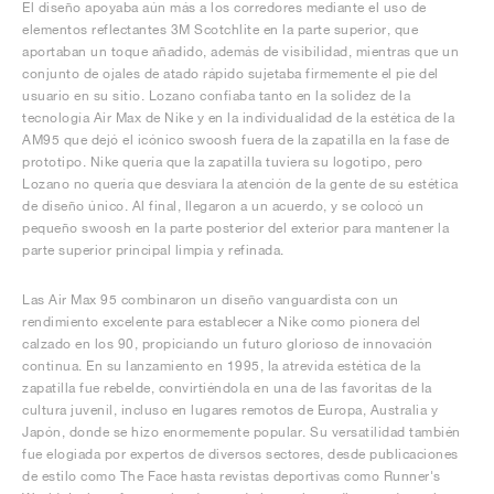
El diseño apoyaba aún más a los corredores mediante el uso de
elementos reflectantes 3M Scotchlite en la parte superior, que
aportaban un toque añadido, además de visibilidad, mientras que un
conjunto de ojales de atado rápido sujetaba firmemente el pie del
usuario en su sitio. Lozano confiaba tanto en la solidez de la
tecnología Air Max de Nike y en la individualidad de la estética de la
AM95 que dejó el icónico swoosh fuera de la zapatilla en la fase de
prototipo. Nike quería que la zapatilla tuviera su logotipo, pero
Lozano no quería que desviara la atención de la gente de su estética
de diseño único. Al final, llegaron a un acuerdo, y se colocó un
pequeño swoosh en la parte posterior del exterior para mantener la
parte superior principal limpia y refinada.
Las Air Max 95 combinaron un diseño vanguardista con un
rendimiento excelente para establecer a Nike como pionera del
calzado en los 90, propiciando un futuro glorioso de innovación
continua. En su lanzamiento en 1995, la atrevida estética de la
zapatilla fue rebelde, convirtiéndola en una de las favoritas de la
cultura juvenil, incluso en lugares remotos de Europa, Australia y
Japón, donde se hizo enormemente popular. Su versatilidad también
fue elogiada por expertos de diversos sectores, desde publicaciones
de estilo como The Face hasta revistas deportivas como Runner's