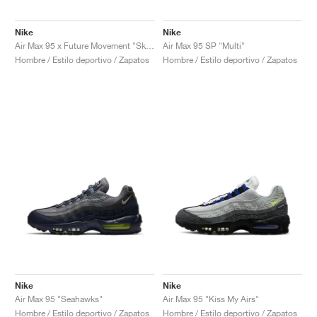
Nike
Nike
Air Max 95 x Future Movement "Sketch with the Past"
Air Max 95 SP "Multi"
Hombre / Estilo deportivo / Zapatos
Hombre / Estilo deportivo / Zapatos
Nike
Nike
Air Max 95 "Seahawks"
Air Max 95 "Kiss My Airs"
Hombre / Estilo deportivo / Zapatos
Hombre / Estilo deportivo / Zapatos