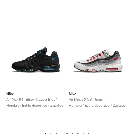
Nike
Nike
Air Max 95 "Black & Laser Blue"
Air Max 95 QS "Japan"
Hombre / Estilo deportivo / Zapatos
Hombre / Estilo deportivo / Zapatos