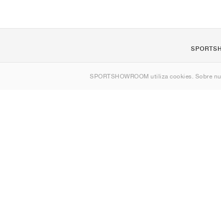
SPORTS
Quienes s
SPORTSHOWROOM utiliza cookies. Sobre nu
Contacto
Sitemap