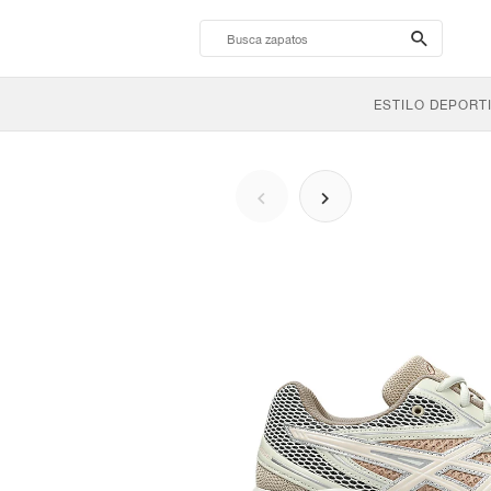
search-
btn
ESTILO DEPORT