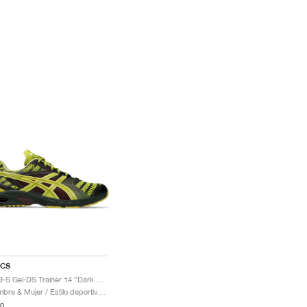
ICS
UB9-S Gel-DS Trainer 14 "Dark Mustard & Truffle Grey"
Hombre & Mujer / Estilo deportivo / Zapatos
0