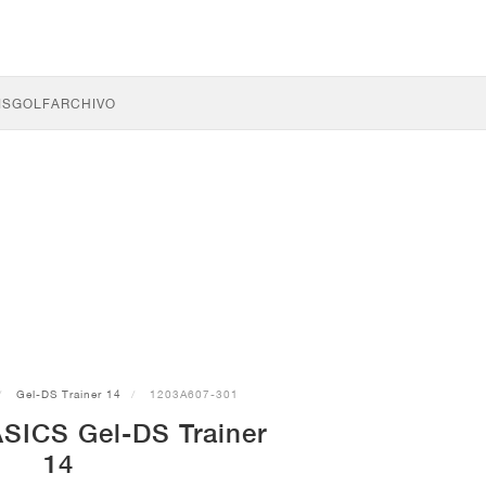
IS
GOLF
ARCHIVO
Gel-DS Trainer 14
1203A607-301
ASICS Gel-DS Trainer
14