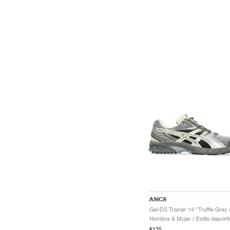
ASICS
€135