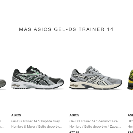
MÁS ASICS GEL-DS TRAINER 14
ASICS
ASICS
AS
Gel-DS Trainer 14 "Truffle Grey & Pure Silver"
Gel-DS Trainer 14 "Graphite Grey & Fern"
Gel-DS Trainer 14 "Piedmont Grey & Ivory"
Hombre & Mujer / Estilo deportivo / Zapatos
Hombre & Mujer / Estilo deportivo / Zapatos
Hombre / Estilo deportivo / Zapatos
€77,99
€14