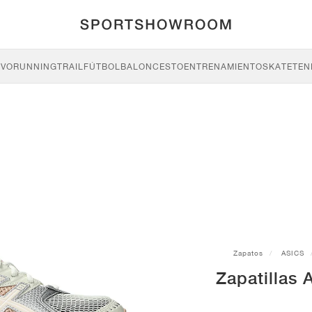
IVO
RUNNING
TRAIL
FÚTBOL
BALONCESTO
ENTRENAMIENTO
SKATE
TEN
Zapatos
ASICS
Zapatillas 