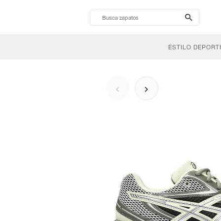
search-
btn
ESTILO DEPORT