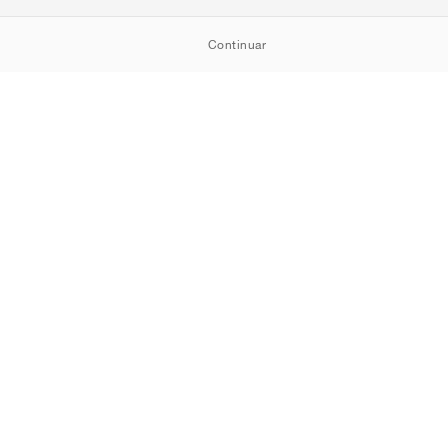
Continuar
TSHOWROOM
Cookies
Privacidad