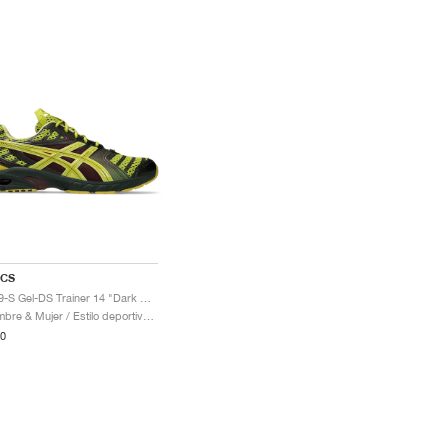
ICS
UB9-S Gel-DS Trainer 14 "Dark Mustard & Truffle Grey"
Hombre & Mujer / Estilo deportivo / Zapatos
0