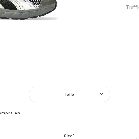
"Truff
Talla
ompra en
Size?