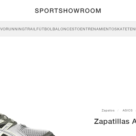
IVO
RUNNING
TRAIL
FÚTBOL
BALONCESTO
ENTRENAMIENTO
SKATE
TEN
Zapatos
ASICS
Zapatillas 