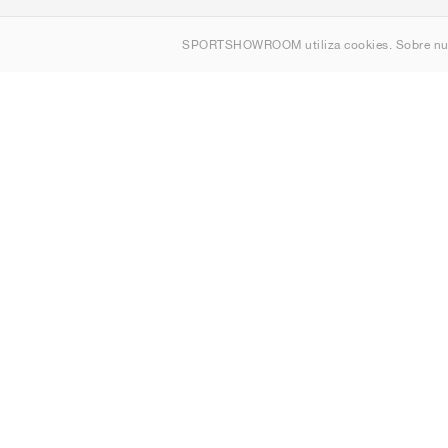
Quienes s
SPORTSHOWROOM utiliza cookies. Sobre nu
Contacto
Sitemap
España