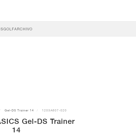
IS
GOLF
ARCHIVO
Gel-DS Trainer 14
1203A607-020
ASICS Gel-DS Trainer
14