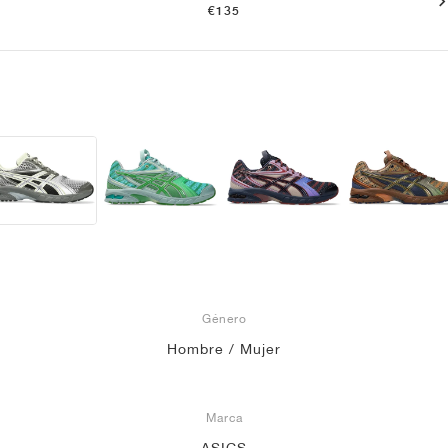
€135
Género
Hombre / Mujer
Marca
ASICS