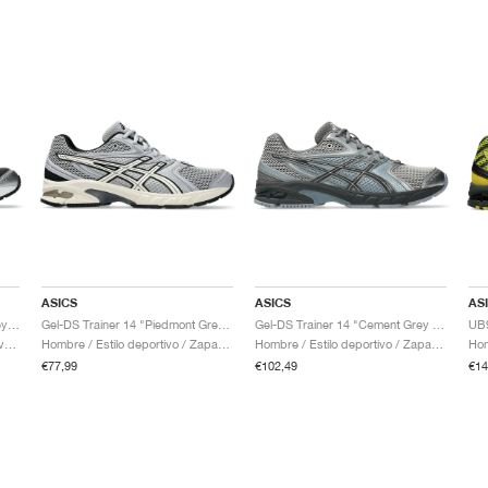
ASICS
ASICS
AS
Gel-DS Trainer 14 "Graphite Grey & Fern"
Gel-DS Trainer 14 "Piedmont Grey & Ivory"
Gel-DS Trainer 14 "Cement Grey & Obsidian Grey"
Hombre & Mujer / Estilo deportivo / Zapatos
Hombre / Estilo deportivo / Zapatos
Hombre / Estilo deportivo / Zapatos
€77,99
€102,49
€14