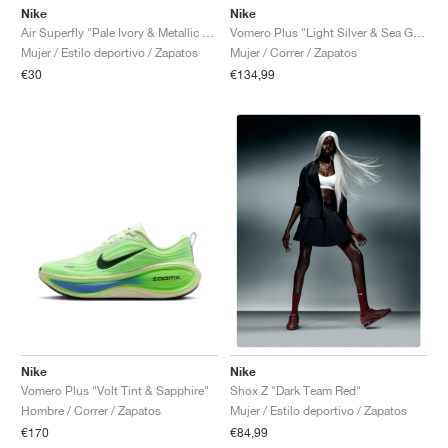
Nike
Nike
Air Superfly "Pale Ivory & Metallic Silver"
Vomero Plus "Light Silver & Sea Glass"
Mujer / Estilo deportivo / Zapatos
Mujer / Correr / Zapatos
€30
€134,99
Nike
Nike
Vomero Plus "Volt Tint & Sapphire"
Shox Z "Dark Team Red"
Hombre / Correr / Zapatos
Mujer / Estilo deportivo / Zapatos
€170
€84,99