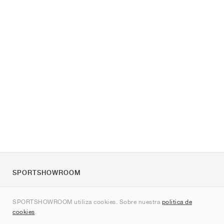
SPORTSHOWROOM
Quienes somos
SPORTSHOWROOM utiliza cookies. Sobre nuestra
política de
Contacto
cookies
.
Sitemap