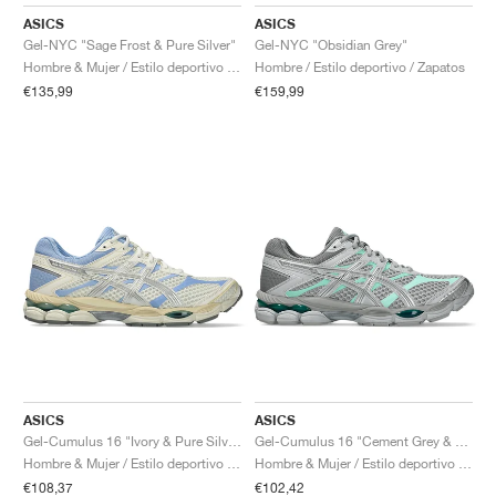
FIELD GENERAL
CRAZE
ADIRACER
MULE
471
GEL-CUMULUS 16
G.T. CUT
FORCE 58
TEKKIRA CUP
508
JORDAN
ASICS
ASICS
Gel-NYC "Sage Frost & Pure Silver"
Gel-NYC "Obsidian Grey"
KILLSHOT 2
MOTO 2K
ITALIA
LEGACY 312
ALLERDALE
G.T. FUTURE
PS8
ALOHA SUPER
600
Hombre & Mujer / Estilo deportivo / Zapatos
Hombre / Estilo deportivo / Zapatos
€135,99
€159,99
TOTAL 90
PHENOMENA
FORUM
JUMPMAN JACK
2000
VERTEBRAE
808
AVA ROVER
1000
HAMBURG
204L
AIR MAX 95
933
MIND
860V2
AIR RIFT
ASICS
ASICS
Gel-Cumulus 16 "Ivory & Pure Silver"
Gel-Cumulus 16 "Cement Grey & Pure Silver"
Hombre & Mujer / Estilo deportivo / Zapatos
Hombre & Mujer / Estilo deportivo / Zapatos
€108,37
€102,42