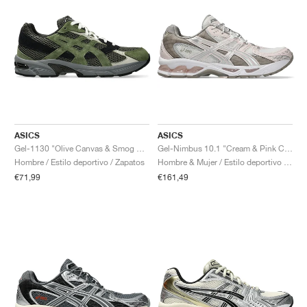
ASICS
ASICS
Gel-1130 "Olive Canvas & Smog Green"
Gel-Nimbus 10.1 "Cream & Pink Cloud"
Hombre / Estilo deportivo / Zapatos
Hombre & Mujer / Estilo deportivo / Zapatos
€71,99
€161,49