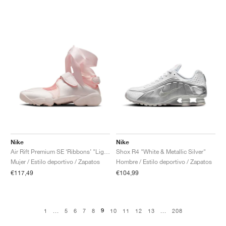
Nike
Nike
Air Rift Premium SE ‘Ribbons’ "Light Soft Pink"
Shox R4 "White & Metallic Silver"
Mujer / Estilo deportivo / Zapatos
Hombre / Estilo deportivo / Zapatos
€117,49
€104,99
9
1
...
5
6
7
8
10
11
12
13
...
208