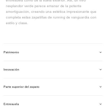
entresuela como de la suela exterior. Así, un vivo
resplandor verde parece emanar de la potente
amortiguación, creando una estética impresionante que
completa estas zapatillas de running de vanguardia con
estilo y clase.
Patrimonio
Innovación
Parte superior del zapato
Entresuela