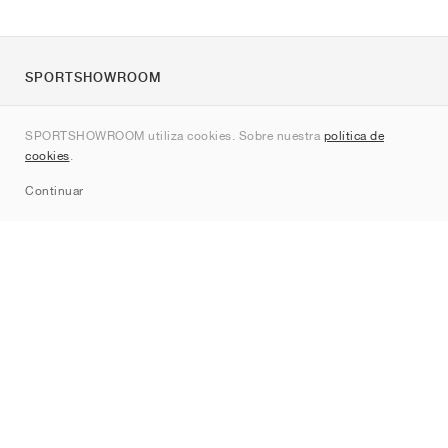
SPORTSHOWROOM
Quienes somos
SPORTSHOWROOM utiliza cookies. Sobre nuestra
política de
Contacto
cookies
.
Sitemap
Continuar
Marcas
Nike
Jordan
adidas
New Balance
ASICS
PUMA
Converse