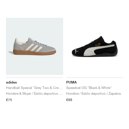
adidas
PUMA
Handball Spezial "Grey Two & Cream White"
Speedcat OG "Black & White"
Hombre & Mujer / Estilo deportivo / Zapatos
Hombre / Estilo deportivo / Zapatos
€75
€88