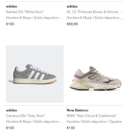
FIELD GENERAL
CRAZE
ADIRACER
MULE
471
GEL-CUMULUS 16
G.T. CUT
FORCE 58
TEKKIRA CUP
508
JORDAN
adidas
adidas
Samba OG "White Gum"
SL 72 "Preloved Brown & Almost Yellow"
KILLSHOT 2
MOTO 2K
ITALIA
LEGACY 312
ALLERDALE
G.T. FUTURE
PS8
ALOHA SUPER
600
Hombre & Mujer / Estilo deportivo / Zapatos
Hombre & Mujer / Estilo deportivo / Zapatos
€100
€69,99
TOTAL 90
PHENOMENA
FORUM
JUMPMAN JACK
2000
VERTEBRAE
808
AVA ROVER
1000
HAMBURG
204L
AIR MAX 95
933
MIND
860V2
AIR RIFT
adidas
New Balance
Campus 00s "Grey Gum"
9060 "Rain Cloud & Castlerock"
Hombre & Mujer / Estilo deportivo / Zapatos
Hombre / Estilo deportivo / Zapatos
€100
€130