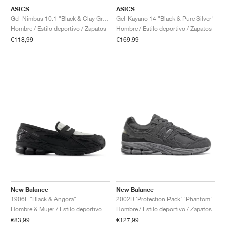
ASICS
ASICS
Gel-Nimbus 10.1 "Black & Clay Grey"
Gel-Kayano 14 "Black & Pure Silver"
Hombre / Estilo deportivo / Zapatos
Hombre / Estilo deportivo / Zapatos
€118,99
€169,99
New Balance
New Balance
1906L "Black & Angora"
2002R ‘Protection Pack’ "Phantom"
Hombre & Mujer / Estilo deportivo / Zapatos
Hombre / Estilo deportivo / Zapatos
€83,99
€127,99