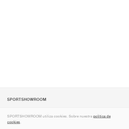
SPORTSHOWROOM
Quienes somos
SPORTSHOWROOM utiliza cookies. Sobre nuestra
política de
Contacto
cookies
.
Sitemap