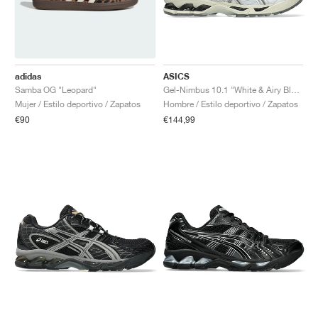
adidas
ASICS
Samba OG "Leopard"
Gel-Nimbus 10.1 "White & Airy Blue"
Mujer / Estilo deportivo / Zapatos
Hombre / Estilo deportivo / Zapatos
€90
€144,99