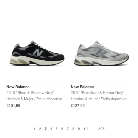
New Balance
New Balance
2010 "Black & Shadow Grey"
2010 "Raincloud & Harbor Grey"
Hombre & Mujer / Estilo deportivo / Zapatos
Hombre & Mujer / Estilo deportivo / Zapatos
€101,99
€127,99
3
1
2
4
5
6
7
8
9
10
...
208