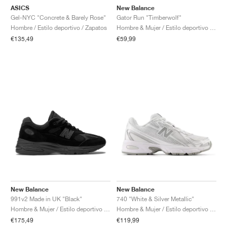
ASICS
New Balance
Gel-NYC "Concrete & Barely Rose"
Gator Run "Timberwolf"
Hombre / Estilo deportivo / Zapatos
Hombre & Mujer / Estilo deportivo / Zapatos
€135,49
€59,99
New Balance
New Balance
991v2 Made in UK "Black"
740 "White & Silver Metallic"
Hombre & Mujer / Estilo deportivo / Zapatos
Hombre & Mujer / Estilo deportivo / Zapatos
€175,49
€119,99