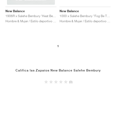
New Balance
New Balance
1000 x Salehe Bembury "Fog Be The Cloud"
1906R x Salehe Bembury ‘Heat Be Hot Pack’ "Lava"
Hombre & Mujer / Estilo deportivo / Zapatos
Hombre & Mujer / Estilo deportivo / Zapatos
1
Califica las Zapatos New Balance Salehe Bembury
(0)