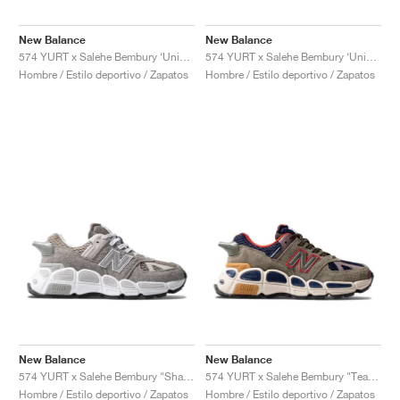
FIELD GENERAL
CRAZE
ADIRACER
MULE
471
GEL-CUMULUS 16
G.T. CUT
FORCE 58
TEKKIRA CUP
508
JORDAN
New Balance
New Balance
KILLSHOT 2
MOTO 2K
ITALIA
LEGACY 312
ALLERDALE
G.T. FUTURE
PS8
ALOHA SUPER
600
574 YURT x Salehe Bembury ‘Universal Communication’ "Black Plum'"
574 YURT x Salehe Bembury ‘Universal Communication’ "Emerald Sky"
Hombre / Estilo deportivo / Zapatos
Hombre / Estilo deportivo / Zapatos
TOTAL 90
PHENOMENA
FORUM
JUMPMAN JACK
2000
VERTEBRAE
808
AVA ROVER
1000
HAMBURG
204L
AIR MAX 95
933
MIND
860V2
AIR RIFT
New Balance
New Balance
574 YURT x Salehe Bembury "Shark Skin"
574 YURT x Salehe Bembury "Team Forest Green"
Hombre / Estilo deportivo / Zapatos
Hombre / Estilo deportivo / Zapatos