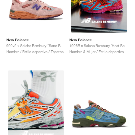
New Balance
New Balance
990v2 x Salehe Bembury "Sand Be The Time"
1906R x Salehe Bembury ‘Heat Be Hot Pack’ "Magma"
Hombre / Estilo deportivo / Zapatos
Hombre & Mujer / Estilo deportivo / Zapatos