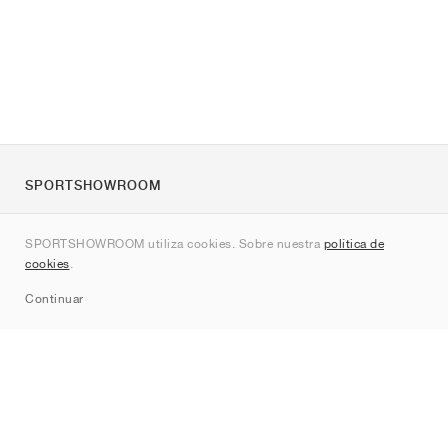
SPORTSHOWROOM
Quienes somos
SPORTSHOWROOM utiliza cookies. Sobre nuestra
política de
Contacto
cookies
.
Sitemap
Continuar
Marcas
Nike
Jordan
adidas