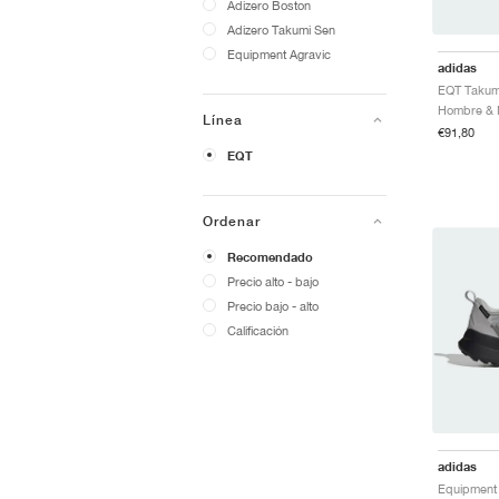
Adizero Boston
Adizero Takumi Sen
Equipment Agravic
adidas
Hombre & M
Línea
€91,80
EQT
Ordenar
Recomendado
Precio alto - bajo
Precio bajo - alto
Calificación
adidas