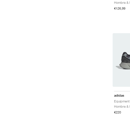
€126,99
adidas
Hombre & M
€220