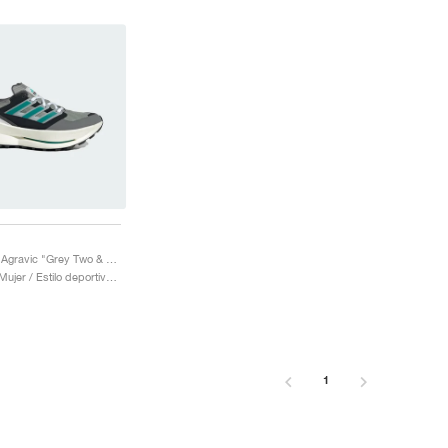
Equipment Agravic "Grey Two & Magic Beige"
Hombre & Mujer / Estilo deportivo / Zapatos
1