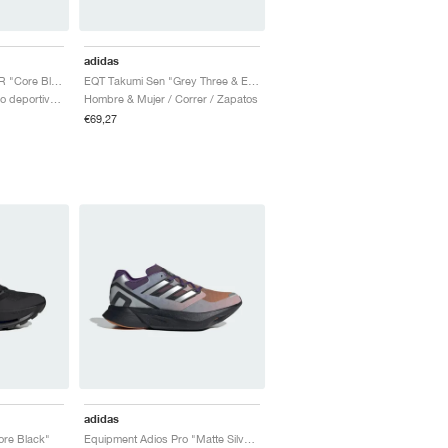
adidas
Equipment Agravic XTR "Core Black & Iron Metallic"
EQT Takumi Sen "Grey Three & Equipment Blue"
Hombre & Mujer / Estilo deportivo / Zapatos
Hombre & Mujer / Correr / Zapatos
€69,27
adidas
ore Black"
Equipment Adios Pro "Matte Silver & Rustic Orange"