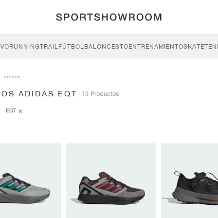
IVO
RUNNING
TRAIL
FÚTBOL
BALONCESTO
ENTRENAMIENTO
SKATE
TEN
adidas
TOS ADIDAS EQT
13 Productos
EQT