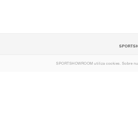
SPORTS
Quienes s
SPORTSHOWROOM utiliza cookies. Sobre nu
Contacto
Sitemap