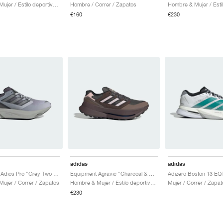
Hombre & Mujer / Estilo deportivo / Zapatos
Hombre / Correr / Zapatos
€160
€230
adidas
adidas
Equipment Adios Pro "Grey Two & Iron Metallic"
Equipment Agravic "Charcoal & Sandy Pink"
ujer / Correr / Zapatos
Hombre & Mujer / Estilo deportivo / Zapatos
Mujer / Correr / Zapat
€230