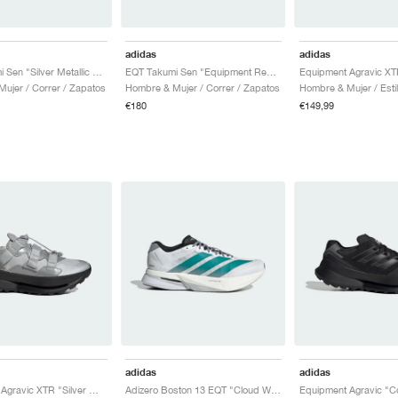
adidas
adidas
EQT Takumi Sen "Silver Metallic & Equipment Green"
EQT Takumi Sen "Equipment Red & Grey Three"
ujer / Correr / Zapatos
Hombre & Mujer / Correr / Zapatos
€180
€149,99
adidas
adidas
Equipment Agravic XTR "Silver Metallic & Core Black"
Adizero Boston 13 EQT "Cloud White & Pure Teal"
Equipment Agravic "C