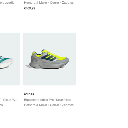
Hombre & Mujer / Estilo deportivo / Zapatos
Hombre & Mujer / Correr / Zapatos
€109,99
adidas
Adizero Boston 13 EQT "Cloud White & Pure Teal"
Equipment Adios Pro "Solar Yellow & Silver Metallic"
os
Hombre & Mujer / Correr / Zapatos