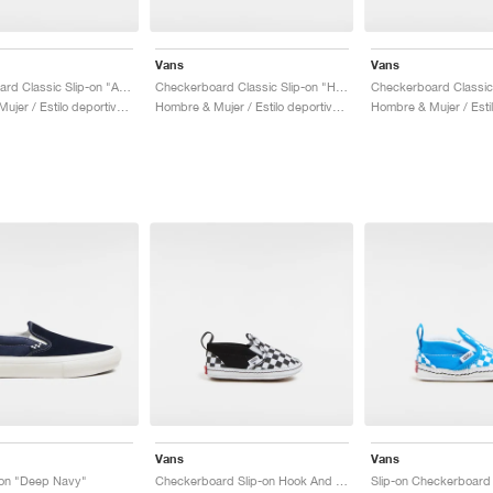
Vans
Vans
Checkerboard Classic Slip-on "Atmosphere"
Checkerboard Classic Slip-on "Halogen Blue"
Hombre & Mujer / Estilo deportivo / Zapatos
Hombre & Mujer / Estilo deportivo / Zapatos
Vans
Vans
-on "Deep Navy"
Checkerboard Slip-on Hook And Loop "Black & White"