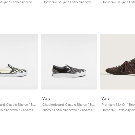
Hombre & Mujer / Estilo deportivo / Zapatos
Hombre & Mujer / Estilo deportivo / Zapatos
Vans
Vans
Checkerboard Classic Slip-on "Black & White"
Checkerboard Classic Slip-on "Black & Charcoal"
Premium Slip-On "Bro
ilo deportivo / Zapatos
Niños / Estilo deportivo / Zapatos