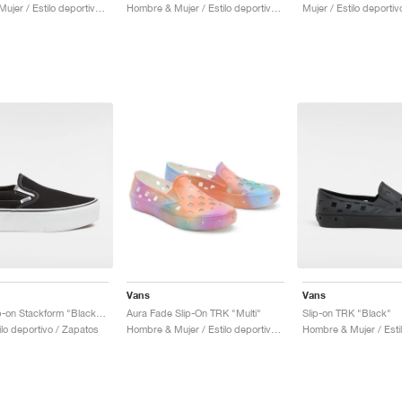
Hombre & Mujer / Estilo deportivo / Zapatos
Hombre & Mujer / Estilo deportivo / Zapatos
Mujer / Estilo deporti
Vans
Vans
Classic Slip-on Stackform "Black & White"
Aura Fade Slip-On TRK "Multi"
Slip-on TRK "Black"
ilo deportivo / Zapatos
Hombre & Mujer / Estilo deportivo / Zapatos