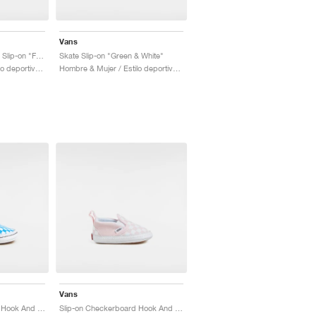
Vans
Checkerboard Classic Slip-on "Foxglove"
Skate Slip-on "Green & White"
Hombre & Mujer / Estilo deportivo / Zapatos
Hombre & Mujer / Estilo deportivo / Zapatos
Vans
Slip-on Checkerboard Hook And Loop "Brilliant Blue"
Slip-on Checkerboard Hook And Loop "Pink"