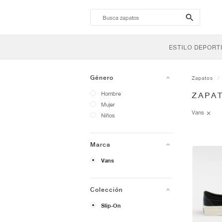
search-
btn
ESTILO DEPORT
Género
Zapatos
Hombre
ZAPAT
Mujer
Vans
Niños
Marca
Vans
Colección
Slip-On