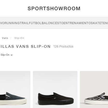
IVO
RUNNING
TRAIL
FÚTBOL
BALONCESTO
ENTRENAMIENTO
SKATE
TEN
Vans
Slip-On
ILLAS VANS SLIP-ON
126 Productos
Slip-On