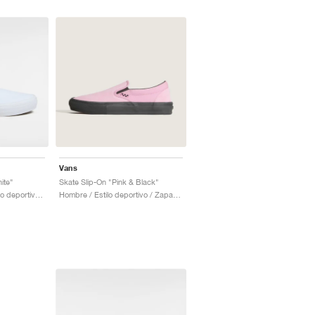
Vans
ite"
Skate Slip-On "Pink & Black"
Hombre & Mujer / Estilo deportivo / Zapatos
Hombre / Estilo deportivo / Zapatos