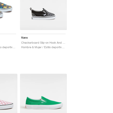
Vans
Checkerboard Slip-on Hook And Loop "Black & Charcoal"
Hombre & Mujer / Estilo deportivo / Zapatos
Hombre & Mujer / Estilo deportivo / Zapatos