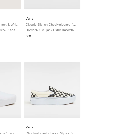
Vans
Premium Slip-On 98 "Black & White"
Classic Slip-on Checkerboard "Warm Taupe Brown"
Hombre / Estilo deportivo / Zapatos
Hombre & Mujer / Estilo deportivo / Zapatos
€60
Vans
Classic Slip-on Stackform "True White"
Checkerboard Classic Slip-on Stackform "Black & White"