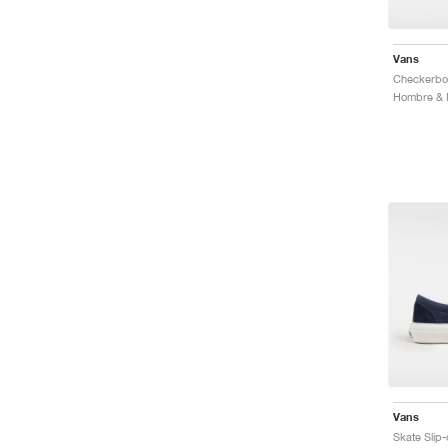
Vans
Vans
Skate Slip