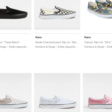
Vans
Vans
on "Triple Black"
Skate Checkerboard Slip-on "Black & White"
Classic Slip-On "Dino"
Hombre & Mujer / Estilo deportivo / Zapatos
Hombre & Mujer / Estilo deportivo / Zapatos