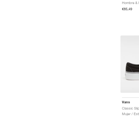
€85,49
Vans
Mujer / Est