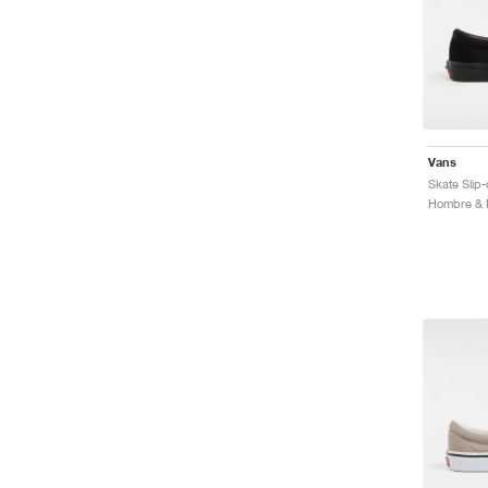
Vans
Skate Slip-