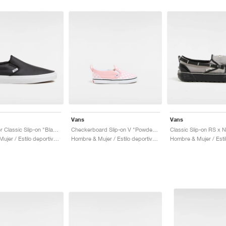
Vans
Vans
Perf Leather Classic Slip-on "Black"
Checkerboard Slip-on V "Powder Pink"
Hombre & Mujer / Estilo deportivo / Zapatos
Hombre & Mujer / Estilo deportivo / Zapatos