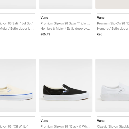
Vans
Vans
p-on 98 Satin "Jet Set"
Premium Slip-on 98 Satin "Triple Black"
Hombre & Mujer / Estilo deportivo / Zapatos
Hombre & Mujer / Estilo deportivo / Zapatos
€85,49
€95
Vans
Vans
ip-on 98 "Off White"
Premium Slip-on 98 "Black & White"