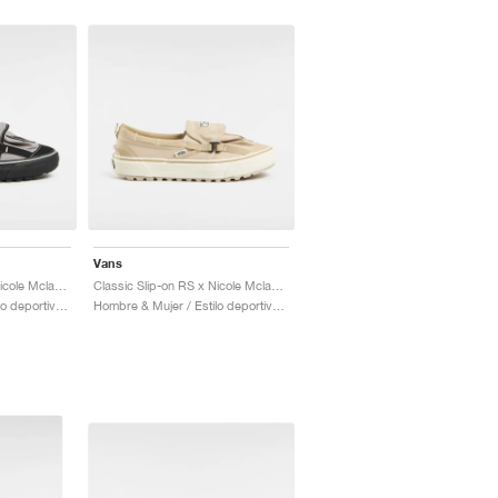
Vans
Classic Slip-on RS x Nicole Mclaughlin "Grey & Black"
Classic Slip-on RS x Nicole Mclaughlin "Tan"
Hombre & Mujer / Estilo deportivo / Zapatos
Hombre & Mujer / Estilo deportivo / Zapatos