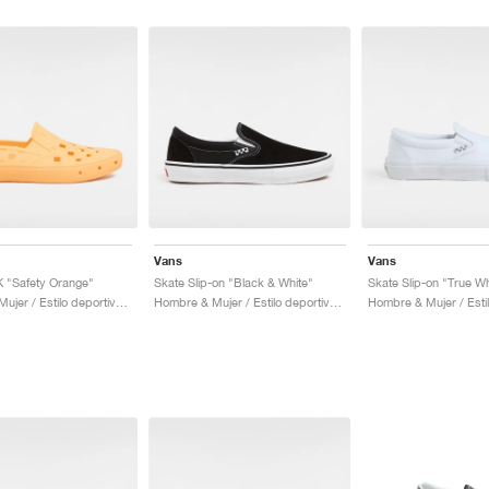
Vans
Vans
K "Safety Orange"
Skate Slip-on "Black & White"
Skate Slip-on "True Wh
Hombre & Mujer / Estilo deportivo / Zapatos
Hombre & Mujer / Estilo deportivo / Zapatos