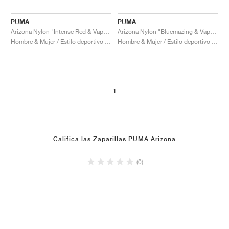
PUMA
PUMA
Arizona Nylon "Intense Red & Vapor Gray"
Arizona Nylon "Bluemazing & Vapor Grey"
Hombre & Mujer / Estilo deportivo / Zapatos
Hombre & Mujer / Estilo deportivo / Zapatos
1
Califica las Zapatillas PUMA Arizona
(0)