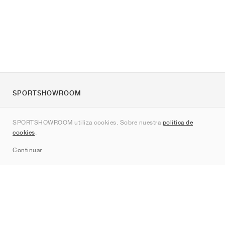
SPORTSHOWROOM
Quienes somos
SPORTSHOWROOM utiliza cookies. Sobre nuestra
política de
Contacto
cookies
.
Sitemap
Continuar
Marcas
Nike
Jordan
adidas