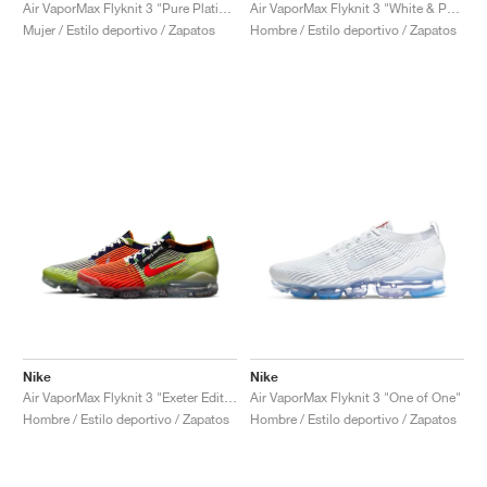
FIELD GENERAL
CRAZE
ADIRACER
MULE
471
GEL-CUMULUS 16
G.T. CUT
FORCE 58
TEKKIRA CUP
508
JORDAN
Air VaporMax Flyknit 3 "Pure Platinum"
Air VaporMax Flyknit 3 "White & Pure Platinum"
Mujer / Estilo deportivo / Zapatos
Hombre / Estilo deportivo / Zapatos
KILLSHOT 2
MOTO 2K
ITALIA
LEGACY 312
ALLERDALE
G.T. FUTURE
PS8
ALOHA SUPER
600
TOTAL 90
PHENOMENA
FORUM
JUMPMAN JACK
2000
VERTEBRAE
808
AVA ROVER
1000
HAMBURG
204L
AIR MAX 95
933
MIND
860V2
AIR RIFT
Nike
Nike
Air VaporMax Flyknit 3 "Exeter Edition"
Air VaporMax Flyknit 3 "One of One"
Hombre / Estilo deportivo / Zapatos
Hombre / Estilo deportivo / Zapatos