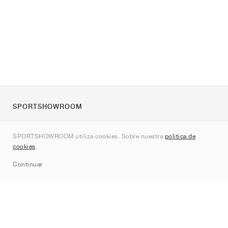
SPORTSHOWROOM
Quienes somos
SPORTSHOWROOM utiliza cookies. Sobre nuestra
política de
Contacto
cookies
.
Sitemap
Continuar
Marcas
Nike
Jordan