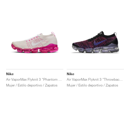
Nike
Nike
Air VaporMax Flyknit 3 "Phantom & Laser Fuchsia"
Air VaporMax Flyknit 3 "Throwback Future"
Mujer / Estilo deportivo / Zapatos
Mujer / Estilo deportivo / Zapatos