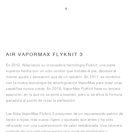
1
AIR VAPORMAX FLYKNIT 3
En 2012, Nike lanzó su innovadora tecnología Flyknit; una parte
superior hecha con un solo cordón que moldea el pie, dándole el
mismo ajuste y sensación que da un calcetín. En 2017, se combinó
con la nueva tecnología de amortiguación VaporMax para crear unas
zapatillas nunca vistas. En 2019, VaporMax FlyKnit hace su tercera
aparición, en la que no se pone a examen, pero sí se afina la fórmula
ganadora al punto de rozar la perfección.
Las Nike VaporMax Flyknit 3 presumen de un rejuvenecido patrón de
tejido a rayas, más suave, ligero y ajustado que antes y ha sido
reforzado con una superposición de calor reelaborada. Una talonera
grabada de una sola pieza aporta otro nivel de estabilidad y