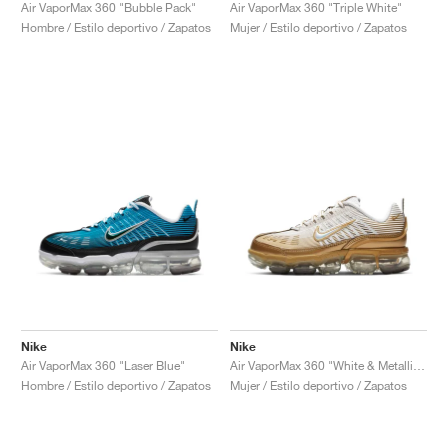
FIELD GENERAL
CRAZE
ADIRACER
MULE
471
GEL-CUMULUS 16
G.T. CUT
FORCE 58
TEKKIRA CUP
508
JORDAN
Air VaporMax 360 "Bubble Pack"
Air VaporMax 360 "Triple White"
Hombre / Estilo deportivo / Zapatos
Mujer / Estilo deportivo / Zapatos
KILLSHOT 2
MOTO 2K
ITALIA
LEGACY 312
ALLERDALE
G.T. FUTURE
PS8
ALOHA SUPER
600
TOTAL 90
PHENOMENA
FORUM
JUMPMAN JACK
2000
VERTEBRAE
808
AVA ROVER
1000
HAMBURG
204L
AIR MAX 95
933
MIND
860V2
AIR RIFT
Nike
Nike
Air VaporMax 360 "Laser Blue"
Air VaporMax 360 "White & Metallic Gold"
Hombre / Estilo deportivo / Zapatos
Mujer / Estilo deportivo / Zapatos