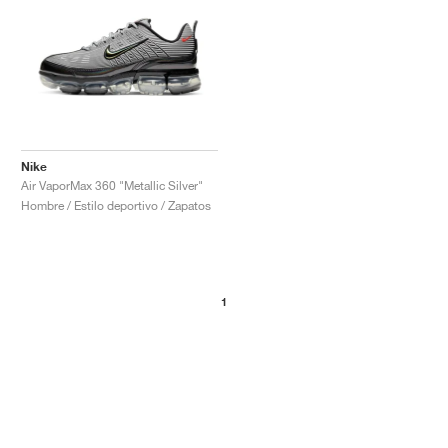
Nike
Air VaporMax 360 "Metallic Silver"
Hombre / Estilo deportivo / Zapatos
1