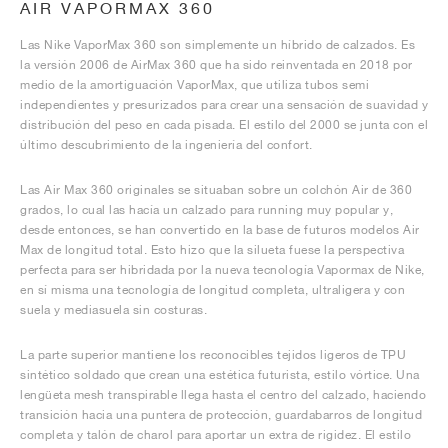
AIR VAPORMAX 360
Las Nike VaporMax 360 son simplemente un híbrido de calzados. Es
la versión 2006 de AirMax 360 que ha sido reinventada en 2018 por
medio de la amortiguación VaporMax, que utiliza tubos semi
independientes y presurizados para crear una sensación de suavidad y
distribución del peso en cada pisada. El estilo del 2000 se junta con el
último descubrimiento de la ingeniería del confort.
Las Air Max 360 originales se situaban sobre un colchón Air de 360
grados, lo cual las hacía un calzado para running muy popular y,
desde entonces, se han convertido en la base de futuros modelos Air
Max de longitud total. Esto hizo que la silueta fuese la perspectiva
perfecta para ser hibridada por la nueva tecnología Vapormax de Nike,
en sí misma una tecnología de longitud completa, ultraligera y con
suela y mediasuela sin costuras.
La parte superior mantiene los reconocibles tejidos ligeros de TPU
sintético soldado que crean una estética futurista, estilo vórtice. Una
lengüeta mesh transpirable llega hasta el centro del calzado, haciendo
transición hacia una puntera de protección, guardabarros de longitud
completa y talón de charol para aportar un extra de rigidez. El estilo