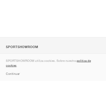
SPORTSHOWROOM
Quienes somos
SPORTSHOWROOM utiliza cookies. Sobre nuestra
política de
Contacto
cookies
.
Sitemap
Continuar
Marcas
Nike
Jordan
adidas