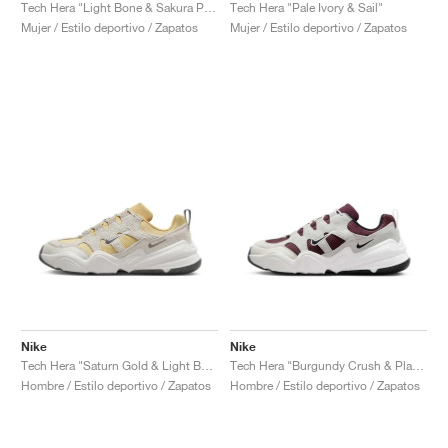
FIELD GENERAL
CRAZE
ADIRACER
MULE
471
GEL-CUMULUS 16
G.T. CUT
FORCE 58
TEKKIRA CUP
508
JORDAN
Tech Hera "Light Bone & Sakura Pink"
Tech Hera "Pale Ivory & Sail"
Mujer / Estilo deportivo / Zapatos
Mujer / Estilo deportivo / Zapatos
KILLSHOT 2
MOTO 2K
ITALIA
LEGACY 312
ALLERDALE
G.T. FUTURE
PS8
ALOHA SUPER
600
TOTAL 90
PHENOMENA
FORUM
JUMPMAN JACK
2000
VERTEBRAE
808
AVA ROVER
1000
HAMBURG
204L
AIR MAX 95
933
MIND
860V2
AIR RIFT
Nike
Nike
Tech Hera "Saturn Gold & Light Bone"
Tech Hera "Burgundy Crush & Platinum Tint"
Hombre / Estilo deportivo / Zapatos
Hombre / Estilo deportivo / Zapatos