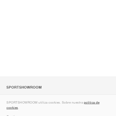
SPORTSHOWROOM
Quienes somos
SPORTSHOWROOM utiliza cookies. Sobre nuestra
política de
Contacto
cookies
.
Sitemap