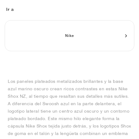
FIELD GENERAL
CRAZE
ADIRACER
MULE
471
GEL-CUMULUS 16
G.T. CUT
FORCE 58
TEKKIRA CUP
508
JORDAN
Ir a
KILLSHOT 2
MOTO 2K
ITALIA
LEGACY 312
ALLERDALE
G.T. FUTURE
PS8
ALOHA SUPER
600
TOTAL 90
PHENOMENA
FORUM
JUMPMAN JACK
2000
VERTEBRAE
808
Nike
AVA ROVER
1000
HAMBURG
204L
AIR MAX 95
933
MIND
860V2
Los paneles plateados metalizados brillantes y la base
AIR RIFT
azul marino oscuro crean ricos contrastes en estas Nike
Shox NZ, al tiempo que resaltan sus detalles más sutiles.
A diferencia del Swoosh azul en la parte delantera, el
logotipo lateral tiene un centro azul oscuro y un contorno
plateado bordado. Este mismo hilo elegante forma la
cápsula Nike Shox tejida justo detrás, y los logotipos Shox
de goma en el talón y la lengüeta combinan un emblema