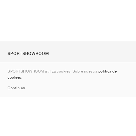
SPORTSHOWROOM
Quienes somos
SPORTSHOWROOM utiliza cookies. Sobre nuestra
política de
Contacto
cookies
.
Sitemap
Continuar
Marcas
Nike
Jordan
adidas