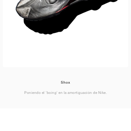
Shox
Poniendo el 'boing' en la amortiguación de Nike.