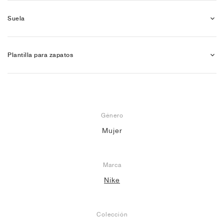
Suela
Plantilla para zapatos
Género
Mujer
Marca
Nike
Colección