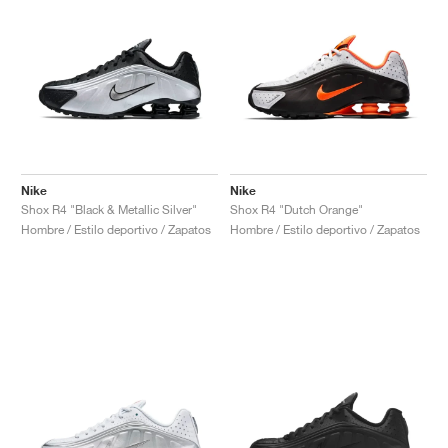
Nike
Nike
Shox R4 "Black & Metallic Silver"
Shox R4 "Dutch Orange"
Hombre / Estilo deportivo / Zapatos
Hombre / Estilo deportivo / Zapatos