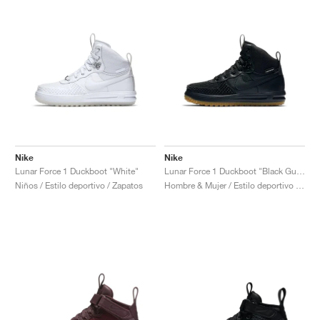
Nike
Nike
Lunar Force 1 Duckboot "White"
Lunar Force 1 Duckboot "Black Gum"
Niños / Estilo deportivo / Zapatos
Hombre & Mujer / Estilo deportivo / Zapatos