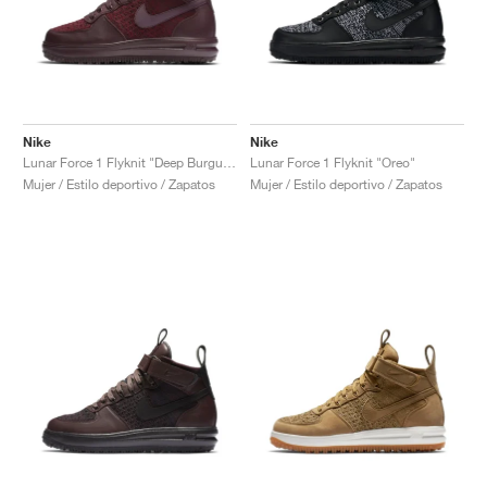
Nike
Nike
Lunar Force 1 Flyknit "Deep Burgundy"
Lunar Force 1 Flyknit "Oreo"
Mujer / Estilo deportivo / Zapatos
Mujer / Estilo deportivo / Zapatos