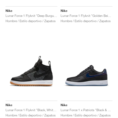
Nike
Nike
Lunar Force 1 Flyknit "Deep Burgundy"
Lunar Force 1 Flyknit "Golden Beige"
Hombre / Estilo deportivo / Zapatos
Hombre / Estilo deportivo / Zapatos
Nike
Nike
Lunar Force 1 Flyknit "Black, White & Wolf Grey"
Lunar Force 1 x Patriots "Black & College Navy"
Hombre / Estilo deportivo / Zapatos
Hombre / Estilo deportivo / Zapatos