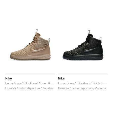
Nike
Nike
Lunar Force 1 Duckboot "Linen & Khaki"
Lunar Force 1 Duckboot "Black & Anthracite"
Hombre / Estilo deportivo / Zapatos
Hombre / Estilo deportivo / Zapatos