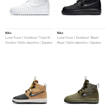
Nike
Nike
Lunar Force 1 Duckboot "Triple White"
Lunar Force 1 Duckboot "Black"
Hombre / Estilo deportivo / Zapatos
Mujer / Estilo deportivo / Zapatos