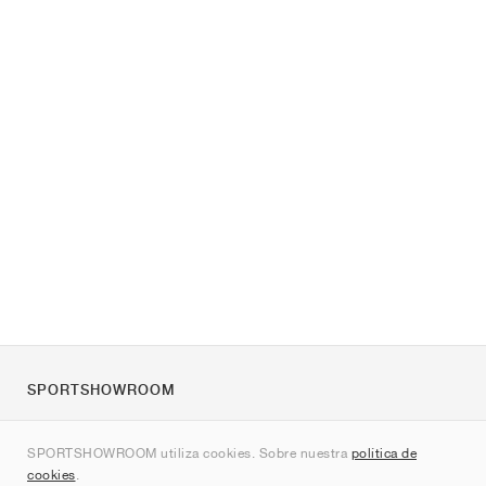
SPORTSHOWROOM
Quienes somos
SPORTSHOWROOM utiliza cookies. Sobre nuestra
política de
Contacto
cookies
.