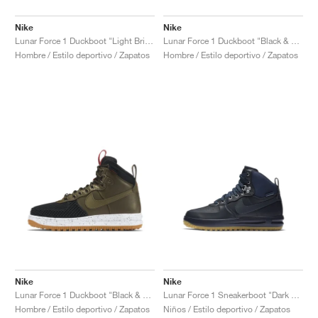
Nike
Nike
Lunar Force 1 Duckboot "Light British Tan"
Lunar Force 1 Duckboot "Black & Team Red"
Hombre / Estilo deportivo / Zapatos
Hombre / Estilo deportivo / Zapatos
Nike
Nike
Lunar Force 1 Duckboot "Black & Dark Loden"
Lunar Force 1 Sneakerboot "Dark Obsidian"
Hombre / Estilo deportivo / Zapatos
Niños / Estilo deportivo / Zapatos