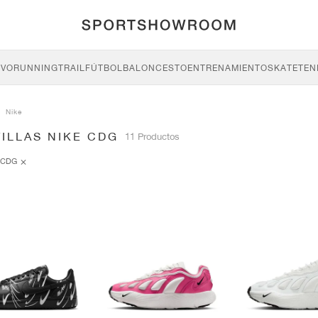
IVO
RUNNING
TRAIL
FÚTBOL
BALONCESTO
ENTRENAMIENTO
SKATE
TEN
Nike
ILLAS NIKE CDG
11 Productos
CDG