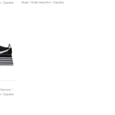
Mujer / Estilo deportivo / Zapatos
vo / Zapatos
Cortez x COMME des Garcons "Black & White"
vo / Zapatos