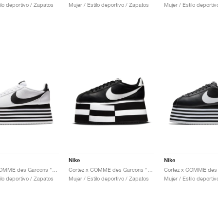
ilo deportivo / Zapatos
Mujer / Estilo deportivo / Zapatos
Mujer / Estilo deporti
Nike
Nike
Cortez x COMME des Garcons "White & Black"
Cortez x COMME des Garcons "Black & White"
ilo deportivo / Zapatos
Mujer / Estilo deportivo / Zapatos
Mujer / Estilo deporti