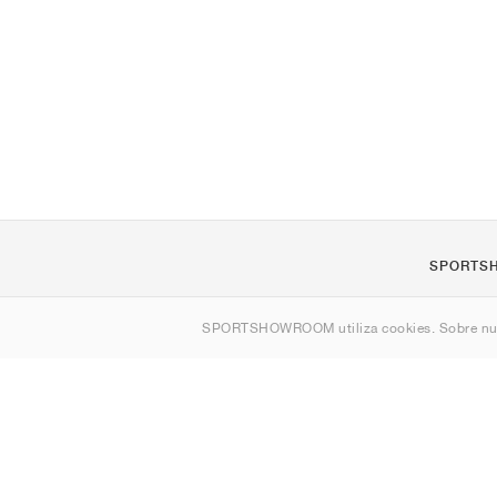
SPORTS
Quienes s
SPORTSHOWROOM utiliza cookies. Sobre nu
Contacto
Sitemap