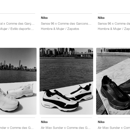
Nike
Nike
Field General x Comme des Garçons "Black & White"
Sense 96 x Comme des Garcons Homme Plus "Spirit Pink"
Hombre & Mujer / Estilo deportivo / Zapatos
Hombre & Mujer / Zapatos
Hombre & Mujer / Zap
Nike
Nike
Air Max Sunder x Comme des Garçons Homme Plus "White"
Air Max Sunder x Comme des Garçons Homme Plus "White & Black"