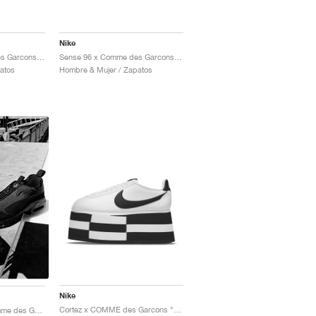
Nike
Sense 96 x Comme des Garcons Homme Plus "Summit White & Black"
Sense 96 x Comme des Garcons Homme Plus "Black"
atos
Hombre & Mujer / Zapatos
Nike
Cortez x COMME des Garcons "White & Black"
Air Max Sunder x Comme des Garçons Homme Plus "Black"