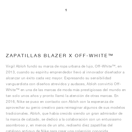
1
ZAPATILLAS BLAZER X OFF-WHITE™
Virgil Abloh fundó su marca de ropa urbana de lujo, Off-White™, en
2013, cuando su espíritu emprendedor llevó al innovador diseñador a
alcanzar un éxito cada vez mayor. Expresando su sensibilidad
vanguardista con diseños atrevidos y audaces, Abloh convirtió Off-
White™ en una de las marcas de moda más prestigiosas del mundo en
tan solo unos años y pronto llamó la atención de otras marcas. En
2016, Nike se puso en contacto con Abloh con la esperanza de
aprovechar su genio creativo para reimaginar algunos de sus modelos
tradicionales. Abloh, que había crecido siendo un gran admirador de
la marca de calzado, se dedicó a la colaboración con un entusiasmo
asombroso y, en menos de un año, rediseñó diez zapatillas del
catálogo antiguo de Nike para crear una colección conocida