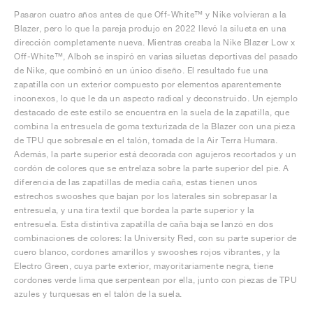
Pasaron cuatro años antes de que Off-White™ y Nike volvieran a la
Blazer, pero lo que la pareja produjo en 2022 llevó la silueta en una
dirección completamente nueva. Mientras creaba la Nike Blazer Low x
Off-White™, Alboh se inspiró en varias siluetas deportivas del pasado
de Nike, que combinó en un único diseño. El resultado fue una
zapatilla con un exterior compuesto por elementos aparentemente
inconexos, lo que le da un aspecto radical y deconstruido. Un ejemplo
destacado de este estilo se encuentra en la suela de la zapatilla, que
combina la entresuela de goma texturizada de la Blazer con una pieza
de TPU que sobresale en el talón, tomada de la Air Terra Humara.
Además, la parte superior está decorada con agujeros recortados y un
cordón de colores que se entrelaza sobre la parte superior del pie. A
diferencia de las zapatillas de media caña, estas tienen unos
estrechos swooshes que bajan por los laterales sin sobrepasar la
entresuela, y una tira textil que bordea la parte superior y la
entresuela. Esta distintiva zapatilla de caña baja se lanzó en dos
combinaciones de colores: la University Red, con su parte superior de
cuero blanco, cordones amarillos y swooshes rojos vibrantes, y la
Electro Green, cuya parte exterior, mayoritariamente negra, tiene
cordones verde lima que serpentean por ella, junto con piezas de TPU
azules y turquesas en el talón de la suela.