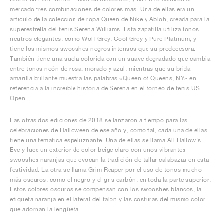
mercado tres combinaciones de colores más. Una de ellas era un
artículo de la colección de ropa Queen de Nike y Abloh, creada para la
superestrella del tenis Serena Williams. Esta zapatilla utiliza tonos
neutros elegantes, como Wolf Grey, Cool Grey y Pure Platinum, y
tiene los mismos swooshes negros intensos que su predecesora.
También tiene una suela colorida con un suave degradado que cambia
entre tonos neón de rosa, morado y azul, mientras que su brida
amarilla brillante muestra las palabras «Queen of Queens, NY» en
referencia a la increíble historia de Serena en el torneo de tenis US
Open.
Las otras dos ediciones de 2018 se lanzaron a tiempo para las
celebraciones de Halloween de ese año y, como tal, cada una de ellas
tiene una temática espeluznante. Una de ellas se llama All Hallow's
Eve y luce un exterior de color beige claro con unos vibrantes
swooshes naranjas que evocan la tradición de tallar calabazas en esta
festividad. La otra se llama Grim Reaper por el uso de tonos mucho
más oscuros, como el negro y el gris carbón, en toda la parte superior.
Estos colores oscuros se compensan con los swooshes blancos, la
etiqueta naranja en el lateral del talón y las costuras del mismo color
que adornan la lengüeta.