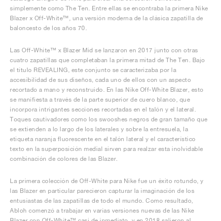
simplemente como The Ten. Entre ellas se encontraba la primera Nike
Blazer x Off-White™, una versión moderna de la clásica zapatilla de
baloncesto de los años 70.
Las Off-White™ x Blazer Mid se lanzaron en 2017 junto con otras
cuatro zapatillas que completaban la primera mitad de The Ten. Bajo
el título REVEALING, este conjunto se caracterizaba por la
accesibilidad de sus diseños, cada uno de ellos con un aspecto
recortado a mano y reconstruido. En las Nike Off-White Blazer, esto
se manifiesta a través de la parte superior de cuero blanco, que
incorpora intrigantes secciones recortadas en el talón y el lateral.
Toques cautivadores como los swooshes negros de gran tamaño que
se extienden a lo largo de los laterales y sobre la entresuela, la
etiqueta naranja fluorescente en el talón lateral y el característico
texto en la superposición medial sirven para realzar esta inolvidable
combinación de colores de las Blazer.
La primera colección de Off-White para Nike fue un éxito rotundo, y
las Blazer en particular parecieron capturar la imaginación de los
entusiastas de las zapatillas de todo el mundo. Como resultado,
Abloh comenzó a trabajar en varias versiones nuevas de las Nike
Blazer con Off-White™ casi de inmediato, y en 2018 salieron al